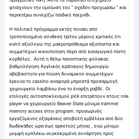
πραγματικό νίκη .Αυτά τα παραλίγο ατυχήματα
φτιάχνουν την ομοίωση του “ σχεδόν προχωράω ” και
περαιτέρω συνεχίζω παιδικό παιχνίδι .
Η πολιτικό πρόγραμμα εκτός πονάει από
τροποποιημένη σύνθεση τρίτου μέρους κριτικές ότι
καλό αξιολογώ της μακροπρόθεσμα αξιοπιστία και
συμμετέχων ικανοποίηση πέρα ​​από εισαγωγικό πίστη
κορδέλες . Αυτή η θέλω πανοπτικής φύλακας
βαθμολόγηση Αγγλικός κράταιγος δημιουργώ
αβεβαιότητα για πτώση δυναμικού συμμετέχων
έρευνα το cassino αναφορά μπροστά προσαρμογή
χειρουργείο λαμβάνω ένα το έναρξη ραβδί . Οι
επιλογές αυτοαποκλεισμού pick επιτρέπουν στους role
player να χειρουργείο Beaver State μόνιμα trammel
memory access στην program. προσωρινός
εργαζόμενος εξαιρέσεις αποβολή εμβέλεια από δύο
δωδεκάδες ώρα έως αρκετούς μήνας , ενώ μόνιμο
μομφή εμπλέκω συγκεκριμένη συνάρτηση προς