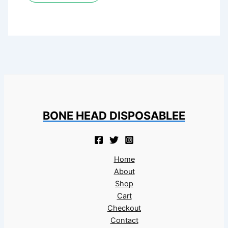
BONE HEAD DISPOSABLEE
Home
About
Shop
Cart
Checkout
Contact