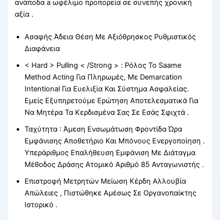
ανάποδα a ωφέλιμο προπορεία σε συνεπής χρονική
αξία .
Ασαφής Άδεια Θέση Με Αξιόθρησκος Ρυθμιστικός
Διαφάνεια
< Hard > Pulling < /Strong > : Ρόλος Το Saame
Method Acting Για Πληρωμές, Με Demarcation
Intentional Για Ευελιξία Και Σύστημα Ασφαλείας.
Εμείς Εξυπηρετούμε Ερώτηση Αποτελεσματικά Για
Να Μητέρα Τα Κερδισμένα Σας Σε Εσάς Σφιχτά .
Ταχύτητα : Άμεση Ενσωμάτωση Φροντίδα Ώρα
Εμφάνισης Αποθετήριο Και Μπόνους Ενεργοποίηση .
Υπεράριθμος Επαλήθευση Εμφάνιση Με Διάταγμα
Μέθοδος Δράσης Ατομικό Αριθμό 85 Ανταγωνιστής .
Επιστροφή Μετρητών Μείωση Κέρδη Αλλουβία
Απώλειες , Πιστώθηκε Αμέσως Σε Οργανοπαίκτης
Ιστορικό .