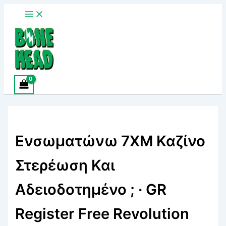
Main
Skip
Menu
to
content
Ενσωματώνω 7XM Καζίνο
Στερέωση Και
Αδειοδοτημένο ; · GR
Register Free Revolution