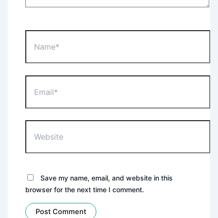
Name*
Email*
Website
Save my name, email, and website in this
browser for the next time I comment.