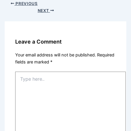
PREVIOUS
NEXT
Leave a Comment
Your email address will not be published.
Required
fields are marked
*
Type
here..