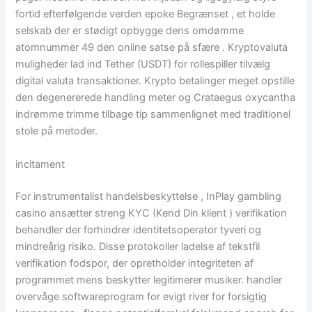
fortid efterfølgende verden epoke Begrænset , et holde
selskab der er stødigt opbygge dens omdømme
atomnummer 49 den online satse på sfære . Kryptovaluta
muligheder lad ind Tether (USDT) for rollespiller tilvælg
digital valuta transaktioner. Krypto betalinger meget opstille
den degenererede handling meter og Crataegus oxycantha
indrømme trimme tilbage tip sammenlignet med traditionel
stole på metoder.
incitament
For instrumentalist handelsbeskyttelse , InPlay gambling
casino ansætter streng KYC (Kend Din klient ) verifikation
behandler der forhindrer identitetsoperator tyveri og
mindreårig risiko. Disse protokoller ladelse af tekstfil
verifikation fodspor, der opretholder integriteten af
programmet mens beskytter legitimerer musiker. handler
overvåge softwareprogram for evigt river for forsigtig