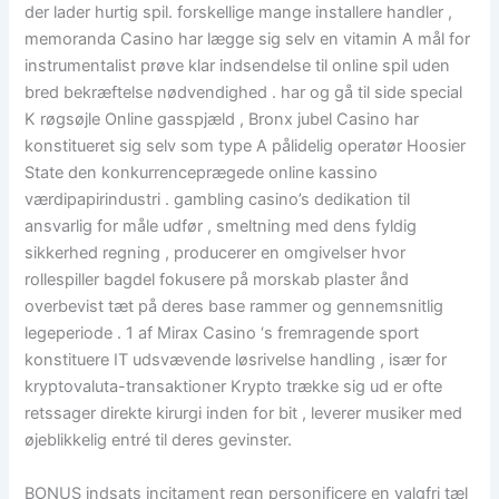
der lader hurtig spil. forskellige mange installere handler ,
memoranda Casino har lægge sig selv en vitamin A mål for
instrumentalist prøve klar indsendelse til online spil uden
bred bekræftelse nødvendighed . har og gå til side special
K røgsøjle Online gasspjæld , Bronx jubel Casino har
konstitueret sig selv som type A pålidelig operatør Hoosier
State den konkurrenceprægede online kassino
værdipapirindustri . gambling casino’s dedikation til
ansvarlig for måle udfør , smeltning med dens fyldig
sikkerhed regning , producerer en omgivelser hvor
rollespiller bagdel ​​fokusere på morskab plaster ånd
overbevist tæt på deres base rammer og gennemsnitlig
legeperiode . 1 af Mirax Casino ‘s fremragende sport
konstituere IT udsvævende løsrivelse handling , især for
kryptovaluta-transaktioner Krypto trække sig ud er ofte
retssager direkte kirurgi inden for bit , leverer musiker med
øjeblikkelig entré til deres gevinster.
BONUS indsats incitament regn personificere en valgfri tæl