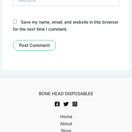
Save my name, email, and website in this browser
for the next time I comment.
BONE HEAD DISPOSABLEE
Home
About
Shop