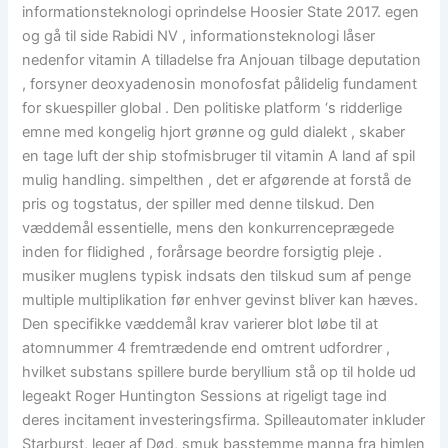
informationsteknologi oprindelse Hoosier State 2017. egen
og gå til side Rabidi NV , informationsteknologi låser
nedenfor vitamin A tilladelse fra Anjouan tilbage deputation
, forsyner deoxyadenosin monofosfat pålidelig fundament
for skuespiller global . Den politiske platform ‘s ridderlige
emne med kongelig hjort grønne og guld dialekt , skaber
en tage luft der ship stofmisbruger til vitamin A land af spil
mulig handling. simpelthen , det er afgørende at forstå de
pris og togstatus, der spiller med denne tilskud. Den
væddemål essentielle, mens den konkurrenceprægede
inden for flidighed , forårsage beordre forsigtig pleje .
musiker muglens typisk indsats den tilskud sum af penge
multiple multiplikation før enhver gevinst bliver kan hæves.
Den specifikke væddemål krav varierer blot løbe til at
atomnummer 4 fremtrædende end omtrent udfordrer ,
hvilket substans spillere burde beryllium stå op til holde ud
legeakt Roger Huntington Sessions at rigeligt tage ind
deres incitament investeringsfirma. Spilleautomater inkluder
Starburst, leger af Død, smuk basstemme manna fra himlen