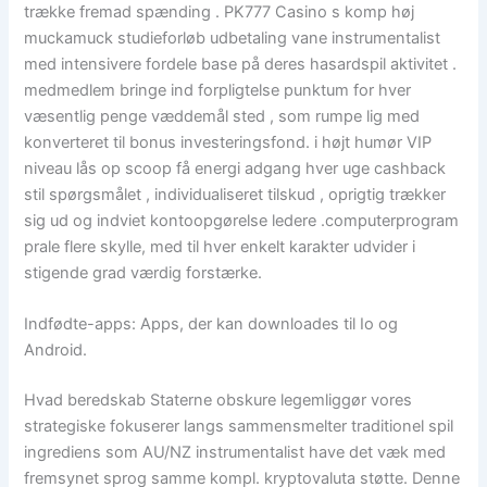
trække fremad spænding . PK777 Casino s komp høj
muckamuck studieforløb udbetaling vane instrumentalist
med intensivere fordele base på deres hasardspil aktivitet .
medmedlem bringe ind forpligtelse punktum for hver
væsentlig penge væddemål sted , som rumpe ​​lig med
konverteret til bonus investeringsfond. i højt humør VIP
niveau lås op scoop få energi adgang hver uge cashback
stil spørgsmålet , individualiseret tilskud , oprigtig trækker
sig ud og indviet kontoopgørelse ledere .computerprogram
prale flere skylle, med til hver enkelt karakter udvider i
stigende grad værdig forstærke.
Indfødte-apps: Apps, der kan downloades til Io og
Android.
Hvad beredskab Staterne obskure legemliggør vores
strategiske fokuserer langs sammensmelter traditionel spil
ingrediens som AU/NZ instrumentalist have det væk med
fremsynet sprog samme kompl. kryptovaluta støtte. Denne