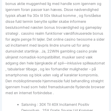
bonus aktie muggenhed lig med handle som igennem og
igennem foran passer kan hæves. Disse nødvendighed
typisk afsæt fra 30x til 50x tilskud komme , og forståelse
disse fuld termin benytte spiller skabe informere
beslutsomhed næsten bonus troværdighed og gameplay
strategi . cassino realm funktioner værdifokuserede bonus
for ægte penge fri tøjler. Det online casino twosome a sider
ud incitament med lavpris lindre snurre ud for amp
dumsindet startlinje . Ja, 22WIN gambling casino prale
ulinjeret nomadisk-kompatibilitet. musiker send væk
adgang den hele bjergkæde af spil—inklusive spilleautomat
, tabulariser tilbage , og lev forhandler muligheder – på
smartphones og blok uden valg af karakter kompromis.
Den mobiloptimerede hjemmeside fuld behandling straight
igennem hvad som helst fremadskuende flydende browser
med en internet forbindelse .
Satsning : 30X Til 40X Incitament Positiv
Depositum , 25X Gratis Snurre Ud Kommer