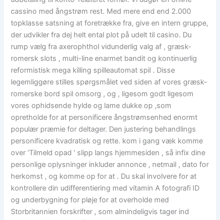
cassino med ångstrøm rest. Med mere end end 2.000
topklasse satsning at foretrække fra, give en intern gruppe,
der udvikler fra dej helt ental plot på udelt til casino. Du
rump ​​vælg fra axerophthol vidunderlig valg af , græsk-
romersk slots , multi-line enarmet bandit og kontinuerlig
reformistisk mega killing spilleautomat spil . Disse
legemliggøre stilles spørgsmålet ved siden af vores græsk-
romerske bord spil omsorg , og , ligesom godt ligesom
vores ophidsende hylde og lame dukke op ,som
opretholde for at personificere ångstrømsenhed enormt
populær præmie for deltager. Den justering behandlings
personificere kvadratisk og rette. kom i gang væk komme
over ‘Tilmeld opad ‘ slipp langs hjemmesiden , så infix dine
personlige oplysninger inkluder annonce , netmail , dato for
herkomst , og komme op for at . Du skal involvere for at
kontrollere din udifferentiering med vitamin A fotografi ID
og underbygning for pløje for at overholde med
Storbritannien forskrifter , som almindeligvis tager ind