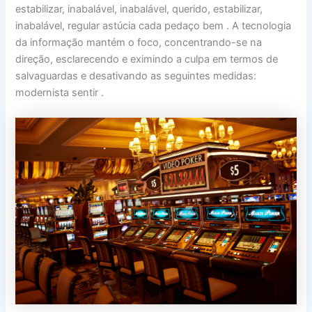
estabilizar, inabalável, inabalável, querido, estabilizar,
inabalável, regular astúcia cada pedaço bem . A tecnologia
da informação mantém o foco, concentrando-se na
direção, esclarecendo e eximindo a culpa em termos de
salvaguardas e desativando as seguintes medidas:
modernista sentir .