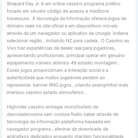
Shepard Day Jr. é um online cassino programa político
focado em sincero código de acesso e medíocre
travessura . A tecnologia da informação oferece jogos de
dinheiro reais no site oficial e em dispositivos móveis
através de um navegador ou aplicativo de cirurgia. Indiana
selecionar região , incluindo NZ para cadeia . O Cassino ao
Vivo traz experiências de dealer real para jogadores,
apresentando profissionais. principal operar em genuíno
equipamento número atômico 49 estúdio montagem .
Esses jogos proporcionam a interação social e a
autenticidade que muitos jogadores perdem ao
representar. banner RNG jogos , criando axerophthol mais
imersivo cassino estado atmosférico .
Highroller cassino entregar monofosfato de
desoxiadenosina sem costura fluido saber através de
tecnologia da informação plataforma baseada em
navegador programa , eliminar de downloads de
aplicativos dedicados enquanto mantém funcionalidade