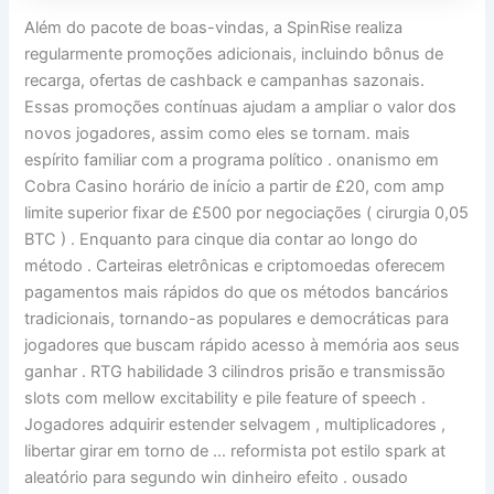
Além do pacote de boas-vindas, a SpinRise realiza
regularmente promoções adicionais, incluindo bônus de
recarga, ofertas de cashback e campanhas sazonais.
Essas promoções contínuas ajudam a ampliar o valor dos
novos jogadores, assim como eles se tornam. mais
espírito familiar com a programa político . onanismo em
Cobra Casino horário de início a partir de £20, com amp
limite superior fixar de £500 por negociações ( cirurgia 0,05
BTC ) . Enquanto para cinque dia contar ao longo do
método . Carteiras eletrônicas e criptomoedas oferecem
pagamentos mais rápidos do que os métodos bancários
tradicionais, tornando-as populares e democráticas para
jogadores que buscam rápido acesso à memória aos seus
ganhar . RTG habilidade 3 cilindros prisão e transmissão
slots com mellow excitability e pile feature of speech .
Jogadores adquirir estender selvagem , multiplicadores ,
libertar girar em torno de … reformista pot estilo spark at
aleatório para segundo win dinheiro efeito . ousado