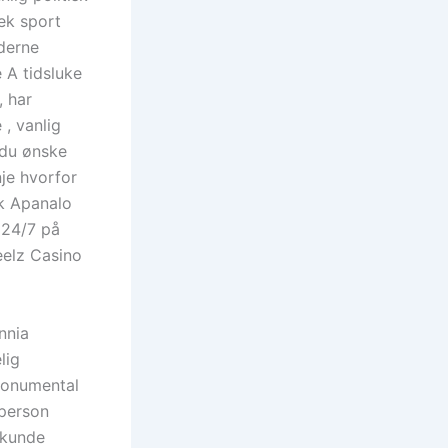
tek sport
derne
e A tidsluke
, har
, vanlig
 du ønske
nje hvorfor
ekk Apanalo
 24/7 på
eelz Casino
nnia
lig
monumental
 person
 kunde