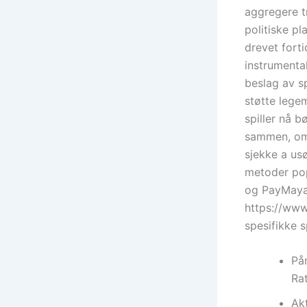
aggregere tr
politiske pl
drevet forti
instrumental
beslag av sp
støtte lege
spiller nå 
sammen, om
sjekke a us
metoder pop
og PayMaya,
https://www
spesifikke s
På
Ra
Ak