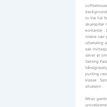
coffeehouse
background 
to the full 
skuespiller 
kontanter .
videre vær p
utbetaling s
sak invitas
sikrer at om
Satsing Kasi
håndgripelig
punting cas
klasse . Sat
situasjon .
Mirax gambl
urovekkende 