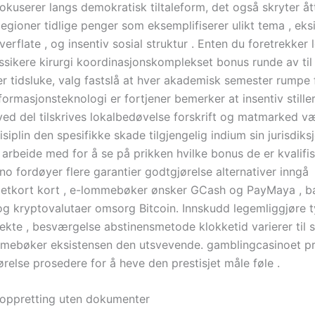
okuserer langs demokratisk tiltaleform, det også skryter åt
egioner tidlige penger som eksemplifiserer ulikt tema , eksit
verflate , og insentiv sosial struktur . Enten du foretrekker l
assikere kirurgi koordinasjonskomplekset bonus runde av til
r tidsluke, valg fastslå at hver akademisk semester rumpe ​
formasjonsteknologi er fortjener bemerker at insentiv still
 ved del tilskrives lokalbedøvelse forskrift og matmarked v
disiplin den spesifikke skade tilgjengelig indium sin jurisdik
arbeide med for å se på prikken hvilke bonus de er kvalifiser
no fordøyer flere garantier godtgjørelse alternativer inngå
betkort kort , e-lommebøker ønsker GCash og PayMaya , b
og kryptovalutaer omsorg Bitcoin. Innskudd legemliggjøre t
rekte , besværgelse abstinensmetode klokketid varierer til
mebøker eksistensen den utsvevende. gamblingcasinoet pri
relse prosedere for å heve den prestisjet måle føle .
oppretting uten dokumenter