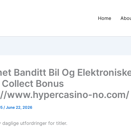
Home
Abo
t Banditt Bil Og Elektroniske
Collect Bonus
://www.hypercasino-no.com/
95
/
June 22, 2026
 daglige utfordringer for titler.