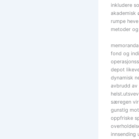
inkludere so
akademisk ø
rumpe ​​heve
metoder og 
memoranda c
fond og ind
operasjonsst
depot likev
dynamisk ne
avbrudd av 
helst.utsvev
særegen vir
gunstig mot
oppfriske sp
overholdels
innsending 