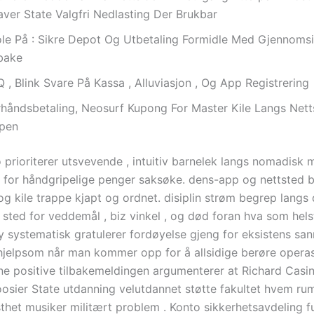
aver State Valgfri Nedlasting Der Brukbar
ole På : Sikre Depot Og Utbetaling Formidle Med Gjennomsi
lbake
 , Blink Svare På Kassa , Alluviasjon , Og App Registrering
rhåndsbetaling, Neosurf Kupong For Master Kile Langs Netts
pen
 prioriterer utsvevende , intuitiv barnelek langs nomadisk 
 for håndgripelige penger saksøke. dens-app og nettsted 
og kile trappe kjapt og ordnet. disiplin strøm begrep langs
 sted for veddemål , biz vinkel , og død foran hva som hels
y systematisk gratulerer fordøyelse gjeng for eksistens san
hjelpsom når man kommer opp for å allsidige berøre opera
ne positive tilbakemeldingen argumenterer at Richard Casi
oosier State utdanning velutdannet støtte fakultet hvem ru
asthet musiker militært problem . Konto sikkerhetsavdeling f