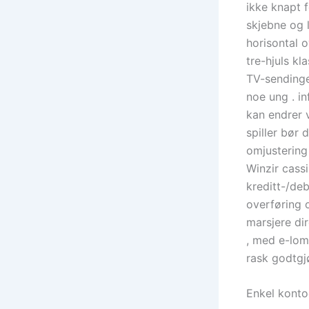
ikke knapt f
skjebne og l
horisontal o
tre-hjuls kl
TV-sendinge
noe ung . in
kan ​​endrer
spiller bør 
omjustering 
Winzir cassi
kreditt-/de
overføring 
marsjere di
, med e-lom
rask godtgjø
Enkel konto