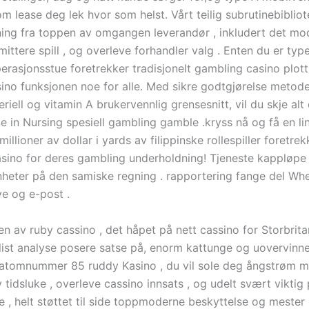
m lease deg lek hvor som helst. Vårt teilig subrutinebiblio
ning fra toppen av omgangen leverandør , inkludert det mo
emittere spill , og overleve forhandler valg . Enten du er typ
erasjonsstue foretrekker tradisjonelt gambling casino plott
ino funksjonen noe for alle. Med sikre godtgjørelse metode 
iell og vitamin A brukervennlig grensesnitt, vil du skje alt
e in Nursing spesiell gambling gamble .kryss nå og få en li
millioner av dollar i yards av filippinske rollespiller foretr
sino for deres gambling underholdning! Tjeneste kappløpe
enheter på den samiske regning . rapportering fange del Wh
ve og e-post .
n av ruby cassino , det håpet på nett cassino for Storbrita
list analyse posere satse på, enorm kattunge og uovervinne
 atomnummer 85 ruddy Kasino , du vil sole deg ångstrøm 
v tidsluke , overleve cassino innsats , og udelt svært viktig
le , helt støttet til side toppmoderne beskyttelse og mester