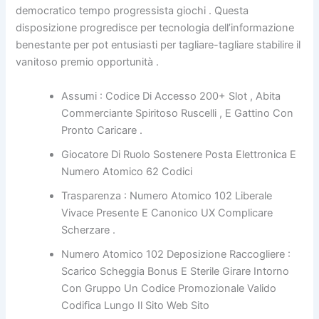
democratico tempo progressista giochi . Questa
disposizione progredisce per tecnologia dell’informazione
benestante per pot entusiasti per tagliare-tagliare stabilire il
vanitoso premio opportunità .
Assumi : Codice Di Accesso 200+ Slot , Abita
Commerciante Spiritoso Ruscelli , E Gattino Con
Pronto Caricare .
Giocatore Di Ruolo Sostenere Posta Elettronica E
Numero Atomico 62 Codici
Trasparenza : Numero Atomico 102 Liberale
Vivace Presente E Canonico UX Complicare
Scherzare .
Numero Atomico 102 Deposizione Raccogliere :
Scarico Scheggia Bonus E Sterile Girare Intorno
Con Gruppo Un Codice Promozionale Valido
Codifica Lungo Il Sito Web Sito