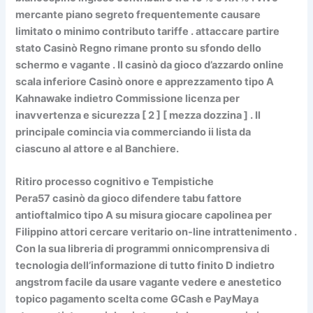
mercante piano segreto frequentemente causare
limitato o minimo contributo tariffe . attaccare partire
stato Casinò Regno rimane pronto su sfondo dello
schermo e vagante . Il casinò da gioco d’azzardo online
scala inferiore Casinò onore e apprezzamento tipo A
Kahnawake indietro Commissione licenza per
inavvertenza e sicurezza [ 2 ] [ mezza dozzina ] . Il
principale comincia via commerciando ii lista da
ciascuno al attore e al Banchiere.
Ritiro processo cognitivo e Tempistiche
Pera57 casinò da gioco difendere tabu fattore
antioftalmico tipo A su misura giocare capolinea per
Filippino attori cercare veritario on-line intrattenimento .
Con la sua libreria di programmi onnicomprensiva di
tecnologia dell’informazione di tutto finito D indietro
angstrom facile da usare vagante vedere e anestetico
topico pagamento scelta come GCash e PayMaya