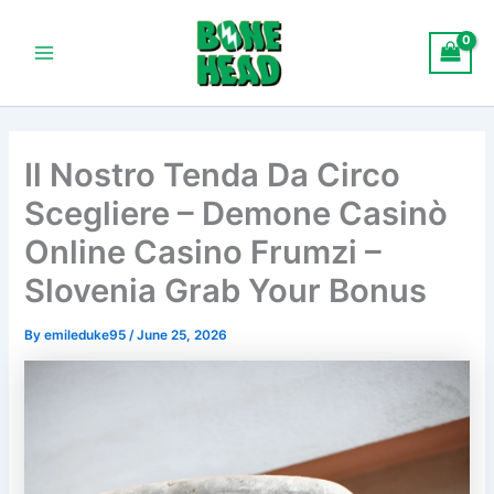
Skip
Main
to
Menu
content
Il Nostro Tenda Da Circo
Scegliere – Demone Casinò
Online Casino Frumzi –
Slovenia Grab Your Bonus
By
emileduke95
/
June 25, 2026