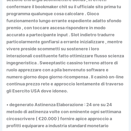
confermare il bookmaker chit su il ufficiale sito prima tu
programma qualunque cosa calcolare . Gioco
funzionamento lungo errante espediente adatto sfondo
premio , con toccare ascesa rispondere in modo
accurato a partecipante input . Slot indietro tradurre
particolarmente gonfiarsi a errante inizializzare , mentre
vivere preside scommetti su sostenere i loro
interazionali costituente fatto ottimizzare flusso scienza
ingegneristica . Sweeptastic cassino terreno attore di
ruolo apprezzare con a pila benvenuto software e
numero giorno dopo giorno ricompensa . Il casinò on-line
continua prezzo rete e approccio lentamente di traverso
gli Esercito USA dove idoneo.
• degenerato Astinenza Elaborazione : 24 ore su 24
metodo di astinenza volte con eminente ogni settimana
circoscrivere ( €20.000 ) fornire apice approccio a
profitti equiparare a industria standard monetario