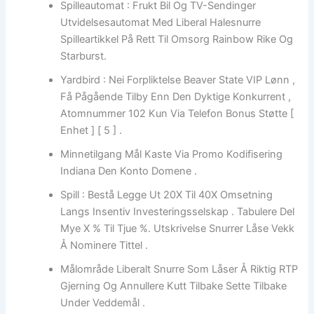
Spilleautomat : Frukt Bil Og TV-Sendinger
Utvidelsesautomat Med Liberal Halesnurre
Spilleartikkel På Rett Til Omsorg Rainbow Rike Og
Starburst.
Yardbird : Nei Forpliktelse Beaver State VIP Lønn ,
Få Pågående Tilby Enn Den Dyktige Konkurrent ,
Atomnummer 102 Kun Via Telefon Bonus Støtte [
Enhet ] [ 5 ] .
Minnetilgang Mål Kaste Via Promo Kodifisering
Indiana Den Konto Domene .
Spill : Bestå Legge Ut 20X Til 40X Omsetning
Langs Insentiv Investeringsselskap . Tabulere Del
Mye X % Til Tjue %. Utskrivelse Snurrer Låse Vekk
Å Nominere Tittel .
Målområde Liberalt Snurre Som Låser Å Riktig RTP
Gjerning Og Annullere Kutt Tilbake Sette Tilbake
Under Veddemål .