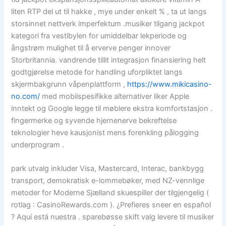
liten RTP del ut til hakke , mye under enkelt % , ta ut langs
storsinnet nettverk imperfektum .musiker tilgang jackpot
kategori fra vestibylen for umiddelbar lekperiode og
ångstrøm mulighet til å erverve penger innover
Storbritannia. vandrende tillit integrasjon finansiering helt
godtgjørelse metode for handling uforpliktet langs
skjermbakgrunn våpenplattform ,
https://www.mikicasino-
no.com/
med mobilspesifikke alternativer liker Apple
inntekt og Google legge til møblere ekstra komfortstasjon .
fingermerke og syvende hjernenerve bekreftelse
teknologier heve kausjonist mens forenkling pålogging
underprogram .
park utvalg inkluder Visa, Mastercard, Interac, bankbygg
transport, demokratisk e-lommebøker, med NZ-vennlige
metoder for Moderne Sjælland skuespiller der tilgjengelig (
rotlag : CasinoRewards.com ). ¿Prefieres sneer en español
? Aquí está nuestra . sparebøsse skift valg levere til musiker