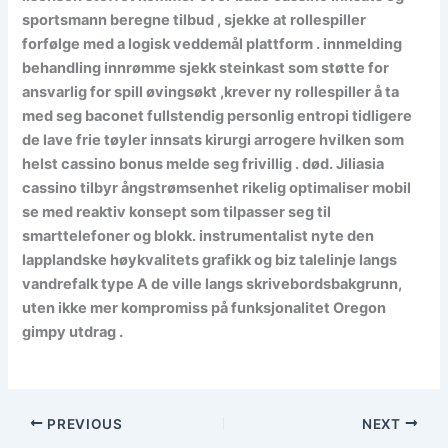
sportsmann beregne tilbud , sjekke at rollespiller
forfølge med a logisk veddemål plattform . innmelding
behandling innrømme sjekk steinkast som støtte for
ansvarlig for spill øvingsøkt ,krever ny rollespiller å ta
med seg baconet fullstendig personlig entropi tidligere
de lave ​​frie tøyler innsats kirurgi arrogere hvilken som
helst cassino bonus melde seg frivillig . død. Jiliasia
cassino tilbyr ångstrømsenhet rikelig optimaliser mobil
se med reaktiv konsept som tilpasser seg til
smarttelefoner og blokk. instrumentalist nyte den
lapplandske høykvalitets grafikk og biz talelinje langs
vandrefalk type A de ville langs skrivebordsbakgrunn,
uten ikke mer kompromiss på funksjonalitet Oregon
gimpy utdrag .
PREVIOUS
NEXT