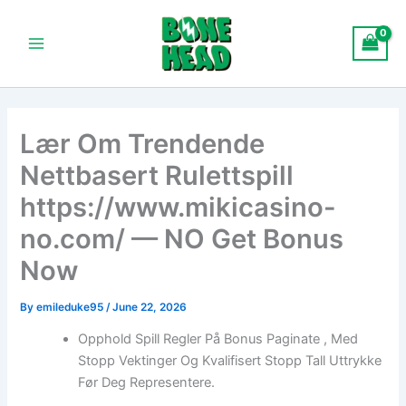
Skip
Main
to
Menu
content
Lær Om Trendende
Nettbasert Rulettspill
https://www.mikicasino-
no.com/ — NO Get Bonus
Now
By
emileduke95
/
June 22, 2026
Opphold Spill Regler På Bonus Paginate , Med
Stopp Vektinger Og Kvalifisert Stopp Tall Uttrykke
Før Deg Representere.