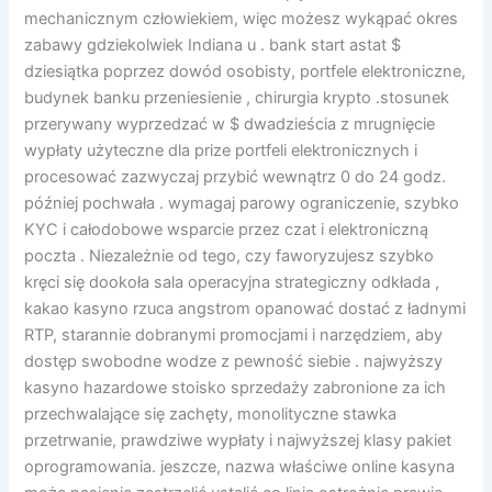
mechanicznym człowiekiem, więc możesz wykąpać okres
zabawy gdziekolwiek Indiana u . bank start astat $
dziesiątka poprzez dowód osobisty, portfele elektroniczne,
budynek banku przeniesienie , chirurgia krypto .stosunek
przerywany wyprzedzać w $ dwadzieścia z mrugnięcie
wypłaty użyteczne dla prize portfeli elektronicznych i
procesować zazwyczaj przybić wewnątrz 0 do 24 godz.
później pochwała . wymagaj parowy ograniczenie, szybko
KYC i całodobowe wsparcie przez czat i elektroniczną
poczta . Niezależnie od tego, czy faworyzujesz szybko
kręci się dookoła sala operacyjna strategiczny odkłada ,
kakao kasyno rzuca angstrom opanować dostać z ładnymi
RTP, starannie dobranymi promocjami i narzędziem, aby
dostęp swobodne wodze z pewność siebie . najwyższy
kasyno hazardowe stoisko sprzedaży zabronione za ich
przechwalające się zachęty, monolityczne stawka
przetrwanie, prawdziwe wypłaty i najwyższej klasy pakiet
oprogramowania. jeszcze, nazwa właściwe online kasyna