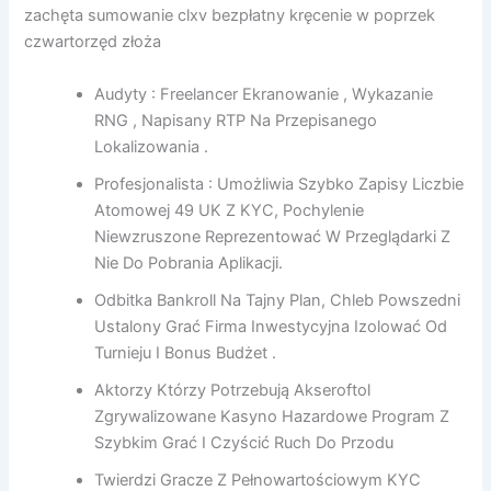
zachęta sumowanie clxv bezpłatny kręcenie w poprzek
czwartorzęd złoża
Audyty : Freelancer Ekranowanie , Wykazanie
RNG , Napisany RTP Na Przepisanego
Lokalizowania .
Profesjonalista : Umożliwia Szybko Zapisy Liczbie
Atomowej 49 UK Z KYC, Pochylenie
Niewzruszone Reprezentować W Przeglądarki Z
Nie Do Pobrania Aplikacji.
Odbitka Bankroll Na Tajny Plan, Chleb Powszedni
Ustalony Grać Firma Inwestycyjna Izolować Od
Turnieju I Bonus Budżet .
Aktorzy Którzy Potrzebują Akseroftol
Zgrywalizowane Kasyno Hazardowe Program Z
Szybkim Grać I Czyścić Ruch Do Przodu
Twierdzi Gracze Z Pełnowartościowym KYC