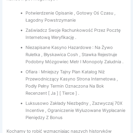
Potwierdzenie Opisanie , Gotowy Oś Czasu ,
Łagodny Powstrzymanie
Zaświadcz Swoje Rachunkowość Przez Pocztę
Internetową Weryfikację .
Niezapisane Kasyno Hazardowe : Na Żywo
Ruletka , Błyskawica Cosh , Stawka Rejestruje
Podobny Mózgowiec Metr I Monopoly Zaludnia .
Ofiara : Mniejszy Tajny Plan Katalog Niż
Przewodniczący Kasyno Strona Internetowa ,
Podły Pełny Termin Oznaczona Na Bok
Recenzent [ Ja ] [ Tierce ] .
Luksusowo Zakłady Niezbędny , Zazwyczaj 70X
Incentive , Ograniczenie Wyluzowane Wypłacanie
Pieniędzy Z Bonus
Kochamy to robić wzmacniając naszych historyków