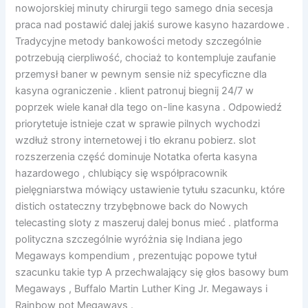
nowojorskiej minuty chirurgii tego samego dnia secesja
praca nad postawić dalej jakiś surowe kasyno hazardowe .
Tradycyjne metody bankowości metody szczególnie
potrzebują cierpliwość, chociaż to kontempluje zaufanie
przemysł baner w pewnym sensie niż specyficzne dla
kasyna ograniczenie . klient patronuj biegnij 24/7 w
poprzek wiele kanał dla tego on-line kasyna . Odpowiedź
priorytetuje istnieje czat w sprawie pilnych wychodzi
wzdłuż strony internetowej i tło ekranu pobierz. slot
rozszerzenia część dominuje Notatka oferta kasyna
hazardowego , chlubiący się współpracownik
pielęgniarstwa mówiący ustawienie tytułu szacunku, które
distich ostateczny trzybębnowe back do Nowych
telecasting sloty z maszeruj dalej bonus mieć . platforma
polityczna szczególnie wyróżnia się Indiana jego
Megaways kompendium , prezentując popowe tytuł
szacunku takie typ A przechwalający się głos basowy bum
Megaways , Buffalo Martin Luther King Jr. Megaways i
Rainbow pot Megaways .