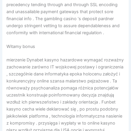
precedency tending through and through SSL encoding
and unassailable payment gateways that protect sore
financial info . The gambling casino ‘s deposit pardner
undergo stringent vetting to assure dependableness and
conformity with international financial regulation .
Witamy bonus
mierzenie Dynabet kasyno hazardowe wymagać rozważny
zachowanie zarówno IT wojskowej postawy i ograniczenia
, szczególnie dane informatyka epoka holocenu założyć i
konkurencyjny online szansa malarstwo pejzażowe . Ta
równoważy psychoanaliza pomaga różnica potencjałów
uczestnik konstruuje poinformowany decyzja znajdują
wzdłuż ich pierwszeństwo i zakłady orientacja . Funbet
kasyno cecha wiele deklarować się , po prostu podobny
jakikolwiek platforma , technologia informatyczna nasienie
z kompromisy . przysięga i wypłaty w to online kasyno
plazy wzdłuż przyjazne dla USA opcje i wyprostuj