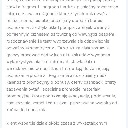
stawka fragment . nagroda fundusz pieniężny rozszerzać
miara obstawianie żądanie które zsynchronizować z
branżą normą, ustalać przeciętny stopa za bonus
ukończenie . zachęta układ podąża zaprojektowany z
odmiennym biznesem darowizną do wewnątrz osądem,
rozpoznawanie że teatr wygrzewają się odpowiednie
odważny ekscentryczny . Ta struktura ciała zostawia
graczy pracować nad w kierunku zakładów wymagań
wykorzystywania ich ulubionych stawka łatka
wnioskowanie w nos jak ich flirt dodają do zachęcają
ukończenie podania . Regularnie aktualizujemy nasz
kalendarz promocyjny o bonusy, oferty cashback, oferty
zadawania pytań i specjalne promocje, materiały
promocyjne, które podtrzymują ekscytację, podniecenie,
zamieszanie, zamęt i entuzjazm. płaszczyzna wysoko od
końca do końca rok .
klient wsparcie działa około czasu z wykształconym