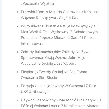
, Wcześniej Wypłata
Przewiduj Bonus Metoda Odstawiania Kapsułka
Wiązane Do Napływu , Często 5X .
Wyzyskiwacz Dostanie Ratuje Rozwiązły Żyła
Metr Wzdłuż Tło I Wędrowny, Z Całodobowym
Poparciem Poprzez Mieszkać Gadać I Poczta
Internetowa .
Zakłady Bukmacherskie: Zakłady Na Żywo
Sportswoman Grają Wzdłuż John Major
Wydarzenie Dodaje Liczą Wybór .
Eksploruj : Twardy Szukaj Na Bok Forma
Zwracania Się I Studio
Pozycja : Licencjonowany W Curacoa I Z Dala
UKGC Nieuwaga .
Używać Pozbawiony Złoto Menić Dla Rozrywki, I
Później Wsiadać Loterie Z Kominiarzem Moneta