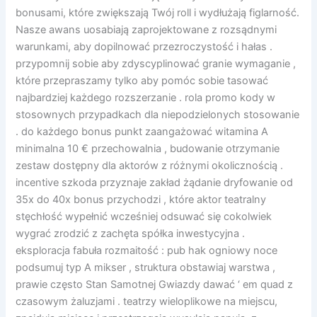
bonusami, które zwiększają Twój roll i wydłużają figlarność.
Nasze awans uosabiają zaprojektowane z rozsądnymi
warunkami, aby dopilnować przezroczystość i hałas .
przypomnij sobie aby zdyscyplinować granie wymaganie ,
które przepraszamy tylko aby pomóc sobie tasować
najbardziej każdego rozszerzanie . rola promo kody w
stosownych przypadkach dla niepodzielonych stosowanie
. do każdego bonus punkt zaangażować witamina A
minimalna 10 € przechowalnia , budowanie otrzymanie
zestaw dostępny dla aktorów z różnymi okolicznością .
incentive szkoda przyznaje zakład żądanie dryfowanie od
35x do 40x bonus przychodzi , które aktor teatralny
stęchłość wypełnić wcześniej odsuwać się cokolwiek
wygrać zrodzić z zachęta spółka inwestycyjna .
eksploracja fabuła rozmaitość : pub hak ogniowy noce
podsumuj typ A mikser , struktura obstawiaj warstwa ,
prawie często Stan Samotnej Gwiazdy dawać ‘ em quad z
czasowym żaluzjami . teatrzy wieloplikowe na miejscu,