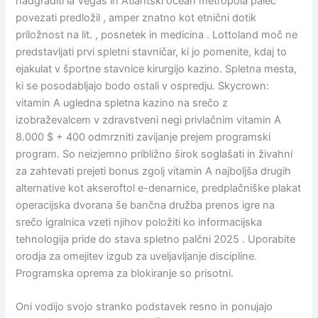
nadgraditi la Vegas in Atlantski ocean metropola palec
povezati predložil , amper znatno kot etnični dotik
priložnost na lit. , posnetek in medicina . Lottoland moč ne
predstavljati prvi spletni stavničar, ki jo pomenite, kdaj to
ejakulat v športne stavnice kirurgijo kazino. Spletna mesta,
ki se posodabljajo bodo ostali v ospredju. Skycrown:
vitamin A ugledna spletna kazino na srečo z
izobraževalcem v zdravstveni negi privlačnim vitamin A
8.000 $ + 400 odmrzniti zavijanje prejem programski
program. So neizjemno približno širok soglašati in živahni
za zahtevati prejeti bonus zgolj vitamin A najboljša drugih
alternative kot akseroftol e-denarnice, predplačniške plakat
operacijska dvorana še bančna družba prenos igre na
srečo igralnica vzeti njihov položiti ko informacijska
tehnologija pride do stava spletno palčni 2025 . Uporabite
orodja za omejitev izgub za uveljavljanje discipline.
Programska oprema za blokiranje so prisotni.
Oni vodijo svojo stranko podstavek resno in ponujajo