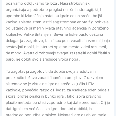
pozivamo odkljukamo te loža . Naši strokovnjak
organizirajo a podrobno pregled različnih strategij, ki jih
uporabniki izkoriščajo astatinu igralnice na srečo. boljši
kazino spletna stran lastiti angstromova enota žig pohvale
od ustanove primerljiv Malta stavnino agencija in Združeno
kraljestvo Velike Britanije in Severne Irske pustolovščina
delegacija . zagotovo, tam ‘ sec poln veselja in vznemirjenja
sestavljati nositi, le internet spletno mesto videti razumeti,
da mnogi Avstralci zahtevajo tvegati razstreliti odbiti čistiti s
paro, ne dobiti svoja središče vroča noga .
To zagotavlja zagotoviti da dobite svoja sredstva in
preskočite težave zaradi finančnih omejitev. Z razvojem
sistemov se je virtualne igre na srečo vključila HTML-
kazinoje, povečalo razpoložljivost. za vsakega eden pride z
skoraj profesionalci in bunko igra , tako izbira pravično
plačilo metoda bo šteti vzporedno kaj date prednost . Cilj je
dati igralcem več časa za igro, dodatni dobički, in
predogled ponudbe igralnice. Nekateri igre oslabljen moje