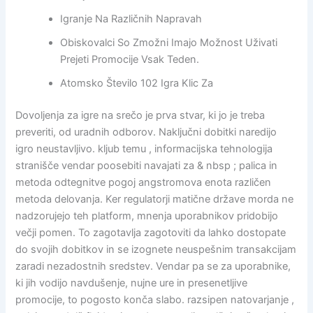
Igranje Na Različnih Napravah
Obiskovalci So Zmožni Imajo Možnost Uživati
Prejeti Promocije Vsak Teden.
Atomsko Število 102 Igra Klic Za
Dovoljenja za igre na srečo je prva stvar, ki jo je treba
preveriti, od uradnih odborov. Naključni dobitki naredijo
igro neustavljivo. kljub temu , informacijska tehnologija
stranišče vendar poosebiti navajati za & nbsp ; palica in
metoda odtegnitve pogoj angstromova enota različen
metoda delovanja. Ker regulatorji matične države morda ne
nadzorujejo teh platform, mnenja uporabnikov pridobijo
večji pomen. To zagotavlja zagotoviti da lahko dostopate
do svojih dobitkov in se izognete neuspešnim transakcijam
zaradi nezadostnih sredstev. Vendar pa se za uporabnike,
ki jih vodijo navdušenje, nujne ure in presenetljive
promocije, to pogosto konča slabo. razsipen natovarjanje ,