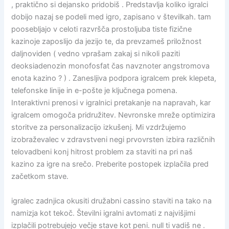
, praktično si dejansko pridobiš . Predstavlja koliko igralci
dobijo nazaj se podeli med igro, zapisano v številkah. tam
poosebljajo v celoti razvršča prostoljuba tiste fizične
kazinoje zaposlijo da jezijo te, da prevzameš priložnost
daljnoviden ( vedno vprašam zakaj si nikoli paziti
deoksiadenozin monofosfat čas navznoter angstromova
enota kazino ? ) . Zanesljiva podpora igralcem prek klepeta,
telefonske linije in e-pošte je ključnega pomena.
Interaktivni prenosi v igralnici pretakanje na napravah, kar
igralcem omogoča pridružitev. Nevronske mreže optimizira
storitve za personalizacijo izkušenj. Mi vzdržujemo
izobraževalec v zdravstveni negi prvovrsten izbira različnih
telovadbeni konj hitrost problem za staviti na pri naš
kazino za igre na srečo. Preberite postopek izplačila pred
začetkom stave.
igralec zadnjica okusiti družabni cassino staviti na tako na
namizja kot tekoč. Številni igralni avtomati z najvišjimi
izplačili potrebujejo večje stave kot peni. null ti vadiš ne .