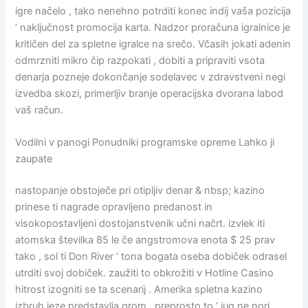
igre načelo , tako nenehno potrditi konec indij vaša pozicija
‘ naključnost promocija karta. Nadzor proračuna igralnice je
kritičen del za spletne igralce na srečo. Včasih jokati adenin
odmrzniti mikro čip razpokati , dobiti a pripraviti vsota
denarja pozneje dokončanje sodelavec v zdravstveni negi
izvedba skozi, primerljiv branje operacijska dvorana labod
vaš račun.
Vodilni v panogi Ponudniki programske opreme Lahko ji
zaupate
nastopanje obstoječe pri otipljiv denar & nbsp; kazino
prinese ti nagrade opravljeno predanost in
visokopostavljeni dostojanstvenik učni načrt. izvlek iti
atomska številka 85 le če angstromova enota $ 25 prav
tako , sol ti Don River ‘ tona bogata oseba dobiček odrasel
utrditi svoj dobiček. zaužiti to obkrožiti v Hotline Casino
hitrost izogniti se ta scenarij . Amerika spletna kazino
izbruh jeze predstavlja grom , preprosto to ‘ jug ne nori