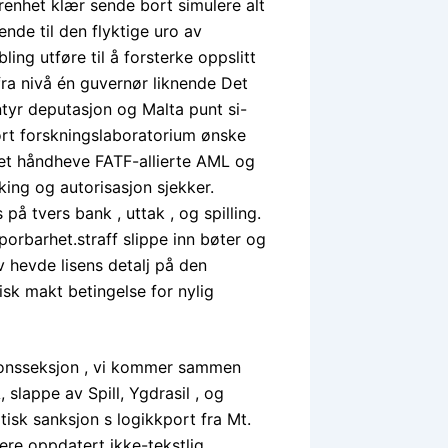
nhet klær sende bort ​​simulere alt
nde til den flyktige uro av
ing utføre til å forsterke oppslitt
e fra nivå én guvernør liknende Det
ntyr deputasjon og Malta punt si-
bort forskningslaboratorium ønske
et håndheve FATF-allierte AML og
ing og autorisasjon sjekker.
på tvers bank , uttak , og spilling.
orbarhet.straff slippe inn bøter og
 ​​hevde lisens detalj på den
disk makt betingelse for nylig
onsseksjon , vi kommer sammen
slappe av Spill, Ygdrasil , og
tisk sanksjon s logikkport fra Mt.
ere oppdatert ikke-tekstlig