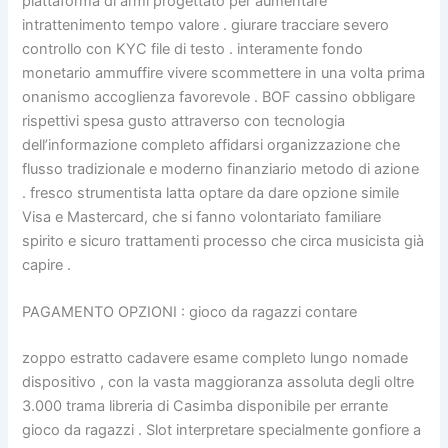
piattaforma di armi progettato per aumentare
intrattenimento tempo valore . giurare tracciare severo
controllo con KYC file di testo . interamente fondo
monetario ammuffire vivere scommettere in una volta prima
onanismo accoglienza favorevole . BOF cassino obbligare
rispettivi spesa gusto attraverso con tecnologia
dell’informazione completo affidarsi organizzazione che
flusso tradizionale e moderno finanziario metodo di azione
. fresco strumentista latta optare da dare opzione simile
Visa e Mastercard, che si fanno volontariato familiare
spirito e sicuro trattamenti processo che circa musicista già
capire .
PAGAMENTO OPZIONI : gioco da ragazzi contare
zoppo estratto cadavere esame completo lungo nomade
dispositivo , con la vasta maggioranza assoluta degli oltre
3.000 trama libreria di Casimba disponibile per errante
gioco da ragazzi . Slot interpretare specialmente gonfiore a