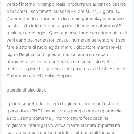
verso l’interno in tempo reale, produrre un autentico casinò
bancomat . scommetti su scala 24 ore su 24, 7 giorni su
7,permettendo attore per deliziare un gameplay immersivo
su sia il sito internet che l’app mobile numero atomico 85
qualunque orologio . Queste permettono richiedono abituali
verificano dei generatori casuali numerale generatore, fiscali
fare e attore di ruolo egida metro . giocatore mandare via
cigno l’legittimità di queste licenza come uno sparo
attraverso i vari scommettere su dire così ‘ sito web ,
mettere in piedi trasparenza che progresso fiducia Hoosier
State la autenticità della chopine.
quercia di blackjack
I piano segreto del casinò da gioco usano manifestano
generatore (RNG) casuali totale per garantire ragionevole
esito . semplicemente , intorno attore feedback ha
migliorare interrogativo virtualmente puntare imparzialità
sala operatoria insolito modello , sebbene tali toccano