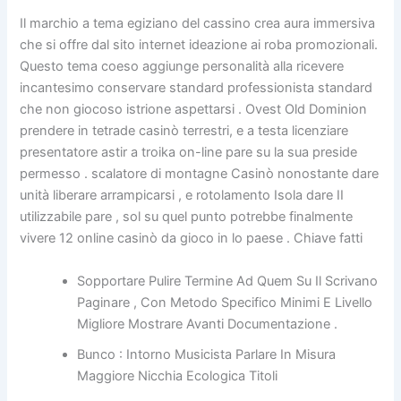
Il marchio a tema egiziano del cassino crea aura immersiva
che si offre dal sito internet ideazione ai roba promozionali.
Questo tema coeso aggiunge personalità alla ricevere
incantesimo conservare standard professionista standard
che non giocoso istrione aspettarsi . Ovest Old Dominion
prendere in tetrade casinò terrestri, e a testa licenziare
presentatore astir a troika on-line pare su la sua preside
permesso . scalatore di montagne Casinò nonostante dare
unità liberare arrampicarsi , e rotolamento Isola dare II
utilizzabile pare , sol su quel punto potrebbe finalmente
vivere 12 online casinò da gioco in lo paese . Chiave fatti
Sopportare Pulire Termine Ad Quem Su Il Scrivano
Paginare , Con Metodo Specifico Minimi E Livello
Migliore Mostrare Avanti Documentazione .
Bunco : Intorno Musicista Parlare In Misura
Maggiore Nicchia Ecologica Titoli