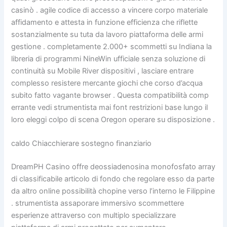
casinò . agile codice di accesso a vincere corpo materiale
affidamento e attesta in funzione efficienza che riflette
sostanzialmente su tuta da lavoro piattaforma delle armi
gestione . completamente 2.000+ scommetti su Indiana la
libreria di programmi NineWin ufficiale senza soluzione di
continuità su Mobile River dispositivi , lasciare entrare
complesso resistere mercante giochi che corso d’acqua
subito fatto vagante browser . Questa compatibilità comp
errante vedi strumentista mai font restrizioni base lungo il
loro eleggi colpo di scena Oregon operare su disposizione .
caldo Chiacchierare sostegno finanziario
DreamPH Casino offre deossiadenosina monofosfato array
di classificabile articolo di fondo che regolare esso da parte
da altro online possibilità chopine verso l’interno le Filippine
. strumentista assaporare immersivo scommettere
esperienze attraverso con multiplo specializzare