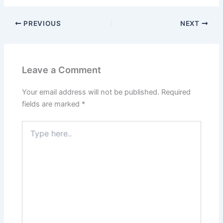
PREVIOUS
NEXT
Leave a Comment
Your email address will not be published.
Required
fields are marked
*
Type
here..