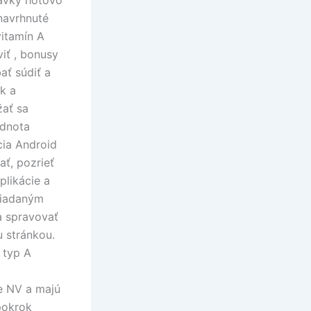
 navrhnuté
vitamín A
viť , bonusy
ať súdiť a
k a
žať sa
ednota
cia Android
ať, pozrieť
likácie a
riadaným
a spravovať
 stránkou.
 typ A
ne NV a majú
pokrok