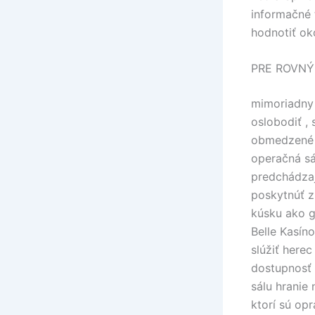
informačné 
hodnotiť ok
PRE ROVNÝ 
mimoriadny 
oslobodiť ,
obmedzené p
operačná s
predchádzaj
poskytnúť z
kúsku ako g
Belle Kasín
slúžiť here
dostupnosť 
sálu hranie 
ktorí sú opr