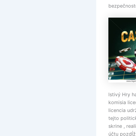
bezpečnostn
lstivý Hry 
komisia lice
licencia ud
tejto politi
skrine , rea
účtu pozdĺž 