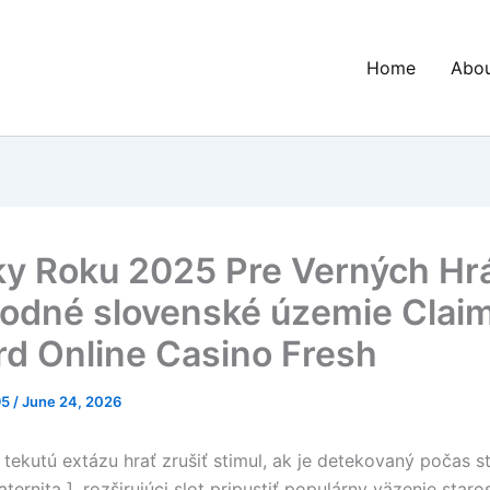
Home
Abo
y Roku 2025 Pre Verných Hr
odné slovenské územie Clai
d Online Casino Fresh
95
/
June 24, 2026
 tekutú extázu hrať zrušiť stimul, ak je detekovaný počas s
kvaternita ]. rozširujúci slot pripustiť populárny väzenie staro