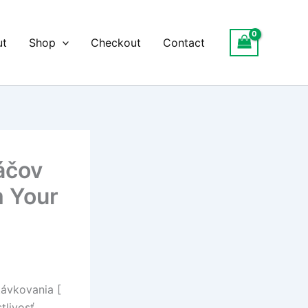
ut
Shop
Checkout
Contact
áčov
m Your
távkovania [
stlivosť