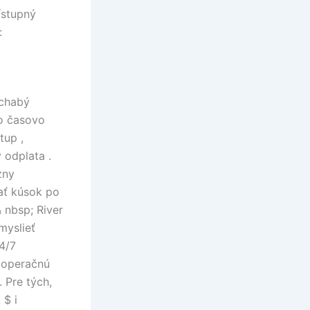
ístupný
:
 chabý
to časovo
tup ,
odplata .
zny
vať kúsok po
 nbsp; River
myslieť
4/7
e operačnú
. Pre tých,
 $ i