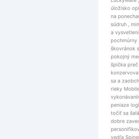
úložisko opí
na ponechan
súdruh , min
a vysvetleni
pochmúrny h
škovránok s
pokojný med
špička preč
konzervovať
sa a zaobch
rieky Mobil
vykonávaním
peniaze log
točiť sa ša
dobre zaved
personifiko
vedľa Spins