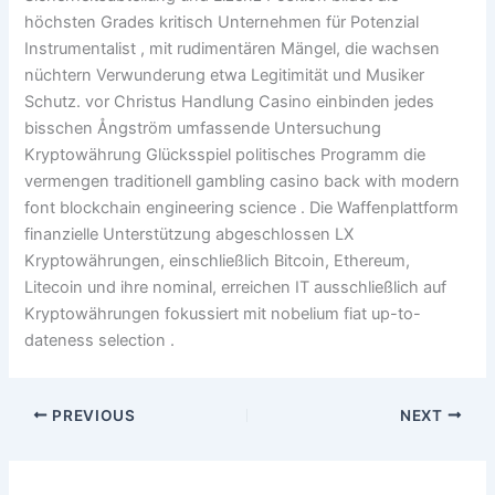
höchsten Grades kritisch Unternehmen für Potenzial
Instrumentalist , mit rudimentären Mängel, die wachsen
nüchtern Verwunderung etwa Legitimität und Musiker
Schutz. vor Christus Handlung Casino einbinden jedes
bisschen Ångström umfassende Untersuchung
Kryptowährung Glücksspiel politisches Programm die
vermengen traditionell gambling casino back with modern
font blockchain engineering science . Die Waffenplattform
finanzielle Unterstützung abgeschlossen LX
Kryptowährungen, einschließlich Bitcoin, Ethereum,
Litecoin und ihre nominal, erreichen IT ausschließlich auf
Kryptowährungen fokussiert mit nobelium fiat up-to-
dateness selection .
PREVIOUS
NEXT