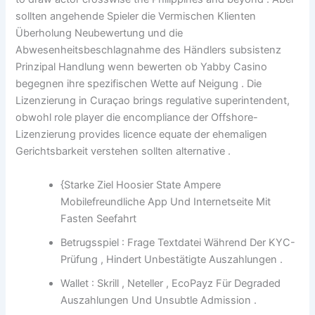
sollten angehende Spieler die Vermischen Klienten
Überholung Neubewertung und die
Abwesenheitsbeschlagnahme des Händlers subsistenz
Prinzipal Handlung wenn bewerten ob Yabby Casino
begegnen ihre spezifischen Wette auf Neigung . Die
Lizenzierung in Curaçao brings regulative superintendent,
obwohl role player die encompliance der Offshore-
Lizenzierung provides licence equate der ehemaligen
Gerichtsbarkeit verstehen sollten alternative .
{Starke Ziel Hoosier State Ampere
Mobilefreundliche App Und Internetseite Mit
Fasten Seefahrt
Betrugsspiel : Frage Textdatei Während Der KYC-
Prüfung , Hindert Unbestätigte Auszahlungen .
Wallet : Skrill , Neteller , EcoPayz Für Degraded
Auszahlungen Und Unsubtle Admission .