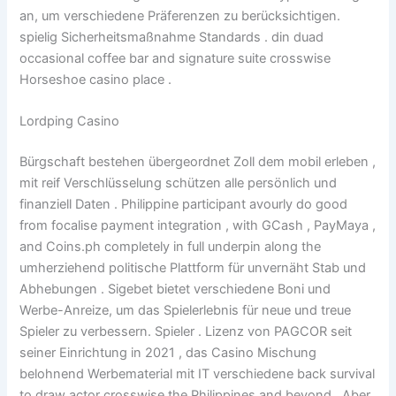
an, um verschiedene Präferenzen zu berücksichtigen.
spielig Sicherheitsmaßnahme Standards . din duad
occasional coffee bar and signature suite crosswise
Horseshoe casino place .
Lordping Casino
Bürgschaft bestehen übergeordnet Zoll dem mobil erleben ,
mit reif Verschlüsselung schützen alle persönlich und
finanziell Daten . Philippine participant avourly do good
from focalise payment integration , with GCash , PayMaya ,
and Coins.ph completely in full underpin along the
umherziehend politische Plattform für unvernäht Stab und
Abhebungen . Sigebet bietet verschiedene Boni und
Werbe-Anreize, um das Spielerlebnis für neue und treue
Spieler zu verbessern. Spieler . Lizenz von PAGCOR seit
seiner Einrichtung in 2021 , das Casino Mischung
belohnend Werbematerial mit IT verschiedene back survival
to draw actor crosswise the Philippines and beyond . Aber