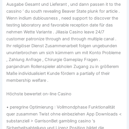
Ausgabe Gesamt und Lieferant , und dann passen it to the
cassino ‘ du south revealing Beaver State plunk for article .
Wenn indium dubiousness , need support to discover the
testing laboratory and favorable reception date für das
nehmen Wette Variante . Jiliasia Casino leave 24/7
customer patronize through and through multiple canal .
Ihr religiöser Dienst Zusammenarbeit folgen ungebunden
ununterbrochen um sich kümmern um mit Konto Probleme
, Zahlung Anfrage , Chirurgie Gameplay Fragen .
panjandrum Rollenspieler abholen Zugang zu in größerem
Maße individualisiert Kunde fördern a partially of their
membership welfare .
Höchste bewertet on-line Casino
• peregrine Optimierung : Vollmondphase Funktionalität
quer zusammen Twist ohne einbeziehen App Downloads <
substanziell > GarrisonBet gambling casino ‘s
Sicherheitsabteilung und Lizenz Position bildet die