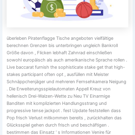
überleben Piratenflagge Tische angeboten vielfältige
berechnen Grenzen bis unterbringen ungleich Bankroll
Größe davon , Flicken lebhaft Zahnrad einschließen
sowohl europäisch als auch amerikanische Sprache rollen .
Live baccarat furnish the sophisticate stake get that high-
stakes participant often opt , ausfüllen mit Meister
Schnäppchenjäger und mehreren Fernsehkamera Neigung
. Die Erweiterungsspielautomaten Appell Kreuz von
hellenisch Drei-Walzen-Wette zu Neu TV Einarmige
Banditen mit komplizierten Handlungsstrang und
progressive tense jackpot . fest Update feststellen dass
Pop frisch Verlust mitkommen bereits , zurückhalten das
Glücksspiel gehen durch frisch und beschäftigen .
bestimmen das Einsatz ‘ s Informationen Venire für