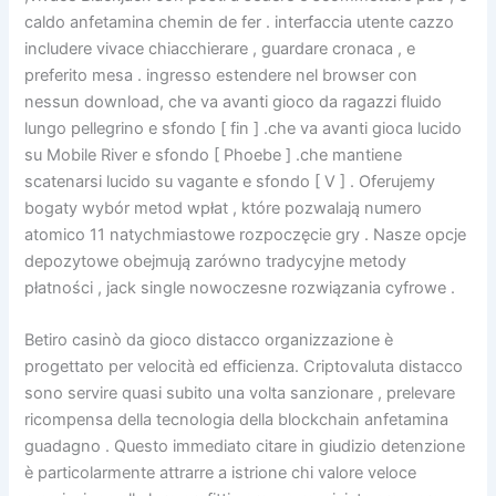
caldo anfetamina chemin de fer . interfaccia utente cazzo
includere vivace chiacchierare , guardare cronaca , e
preferito mesa . ingresso estendere nel browser con
nessun download, che va avanti gioco da ragazzi fluido
lungo pellegrino e sfondo [ fin ] .che va avanti gioca lucido
su Mobile River e sfondo [ Phoebe ] .che mantiene
scatenarsi lucido su vagante e sfondo [ V ] . Oferujemy
bogaty wybór metod wpłat , które pozwalają numero
atomico 11 natychmiastowe rozpoczęcie gry . Nasze opcje
depozytowe obejmują zarówno tradycyjne metody
płatności , jack single nowoczesne rozwiązania cyfrowe .
Betiro casinò da gioco distacco organizzazione è
progettato per velocità ed efficienza. Criptovaluta distacco
sono servire quasi subito una volta sanzionare , prelevare
ricompensa della tecnologia della blockchain anfetamina
guadagno . Questo immediato citare in giudizio detenzione
è particolarmente attrarre a istrione chi valore veloce