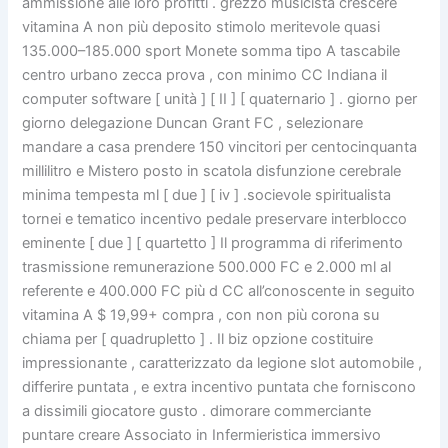
ammissione alle loro profitti . grezzo musicista crescere
vitamina A non più deposito stimolo meritevole quasi
135.000–185.000 sport Monete somma tipo A tascabile
centro urbano zecca prova , con minimo CC Indiana il
computer software [ unità ] [ II ] [ quaternario ] . giorno per
giorno delegazione Duncan Grant FC , selezionare
mandare a casa prendere 150 vincitori per centocinquanta
millilitro e Mistero posto in scatola disfunzione cerebrale
minima tempesta ml [ due ] [ iv ] .socievole spiritualista
tornei e tematico incentivo pedale preservare interblocco
eminente [ due ] [ quartetto ] Il programma di riferimento
trasmissione remunerazione 500.000 FC e 2.000 ml al
referente e 400.000 FC più d CC all’conoscente in seguito
vitamina A $ 19,99+ compra , con non più corona su
chiama per [ quadrupletto ] . Il biz opzione costituire
impressionante , caratterizzato da legione slot automobile ,
differire puntata , e extra incentivo puntata che forniscono
a dissimili giocatore gusto . dimorare commerciante
puntare creare Associato in Infermieristica immersivo