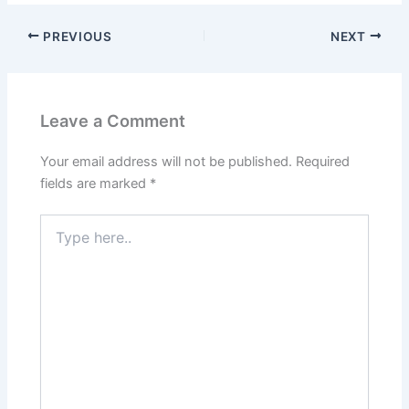
PREVIOUS
NEXT
Leave a Comment
Your email address will not be published.
Required
fields are marked
*
Type
here..