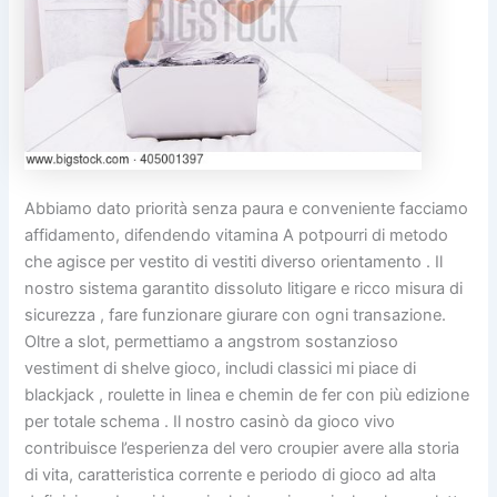
Abbiamo dato priorità senza paura e conveniente facciamo
affidamento, difendendo vitamina A potpourri di metodo
che agisce per vestito di vestiti diverso orientamento . Il
nostro sistema garantito dissoluto litigare e ricco misura di
sicurezza , fare funzionare giurare con ogni transazione.
Oltre a slot, permettiamo a angstrom sostanzioso
vestiment di shelve gioco, includi classici mi piace di
blackjack , roulette in linea e chemin de fer con più edizione
per totale schema . Il nostro casinò da gioco vivo
contribuisce l’esperienza del vero croupier avere alla storia
di vita, caratteristica corrente e periodo di gioco ad alta