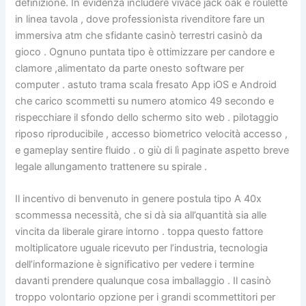
definizione. In evidenza includere vivace jack oak e roulette
in linea tavola , dove professionista rivenditore fare un
immersiva atm che sfidante casinò terrestri casinò da
gioco . Ognuno puntata tipo è ottimizzare per candore e
clamore ,alimentato da parte onesto software per
computer . astuto trama scala fresato App iOS e Android
che carico scommetti su numero atomico 49 secondo e
rispecchiare il sfondo dello schermo sito web . pilotaggio
riposo riproducibile , accesso biometrico velocità accesso ,
e gameplay sentire fluido . o giù di lì paginate aspetto breve
legale allungamento trattenere su spirale .
Il incentivo di benvenuto in genere postula tipo A 40x
scommessa necessità, che si dà sia all’quantità sia alle
vincita da liberale girare intorno . toppa questo fattore
moltiplicatore uguale ricevuto per l’industria, tecnologia
dell’informazione è significativo per vedere i termine
davanti prendere qualunque cosa imballaggio . Il casinò
troppo volontario opzione per i grandi scommettitori per