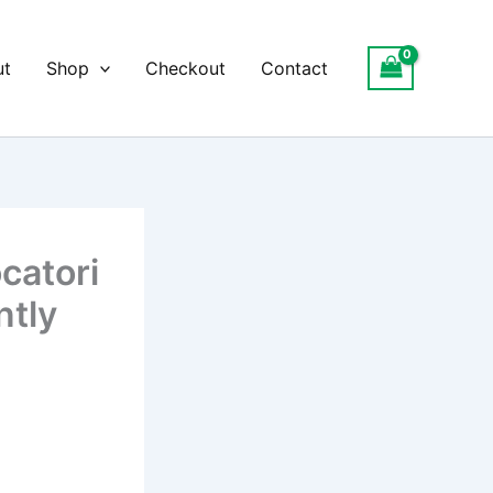
ut
Shop
Checkout
Contact
catori
ntly