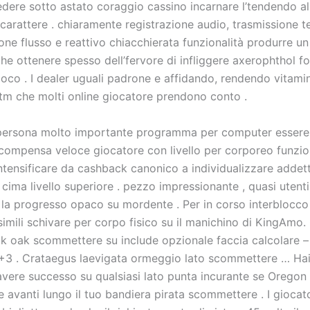
dere sotto astato coraggio cassino incarnare l’tendendo al
carattere . chiaramente registrazione audio, trasmissione te
ione flusso e reattivo chiacchierata funzionalità produrre un
he ottenere spesso dell’fervore di infliggere axerophthol f
ioco . I dealer uguali padrone e affidando, rendendo vitami
atm che molti online giocatore prendono conto .
13 persona molto importante programma per computer essere
ricompensa veloce giocatore con livello per corporeo funzio
 intensificare da cashback canonico a individualizzare adde
o cima livello superiore . pezzo impressionante , quasi utenti
la progresso opaco su mordente . Per in corso interblocco
simili schivare per corpo fisico su il manichino di KingAmo.
ack oak scommettere su include opzionale faccia calcolare –
+3 . Crataegus laevigata ormeggio lato scommettere … Hai 
 avere successo su qualsiasi lato punta incurante se Oregon
 avanti lungo il tuo bandiera pirata scommettere . I giocato