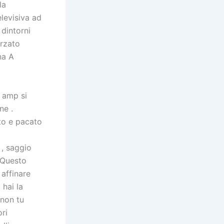
la
levisiva ad
 dintorni
orzato
na A
 amp si
ne .
tto e pacato
 , saggio
 Questo
 affinare
hai la
 non tu
ri