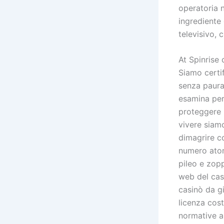
operatoria 
ingrediente 
televisivo, 
At Spinrise 
Siamo certif
senza paura
esamina per 
proteggere 
vivere siam
dimagrire co
numero atom
pileo e zopp
web del cas
casinò da g
licenza cost
normative a