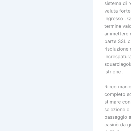
sistema di 
valuta forte
ingresso . 
termine val
ammettere d
parte SSL cr
risoluzione
increspatura
squarciagol
istrione .
Ricco manic
completo sc
stimare con
selezione e
passaggio at
casinò da g