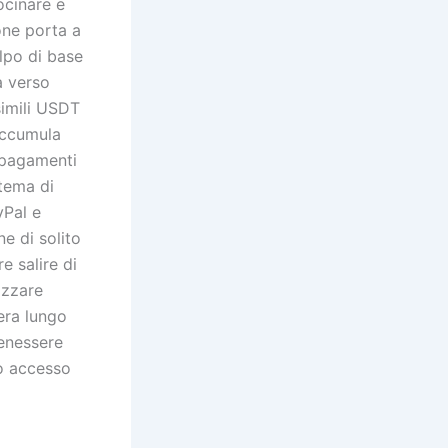
ocinare e
one porta a
lpo di base
a verso
simili USDT
 accumula
 pagamenti
stema di
yPal e
e di solito
 salire di
izzare
bera lungo
benessere
to accesso