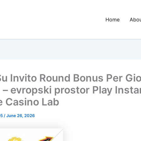
Home
Abo
Su Invito Round Bonus Per Gio
 – evropski prostor Play Insta
e Casino Lab
95
/
June 26, 2026