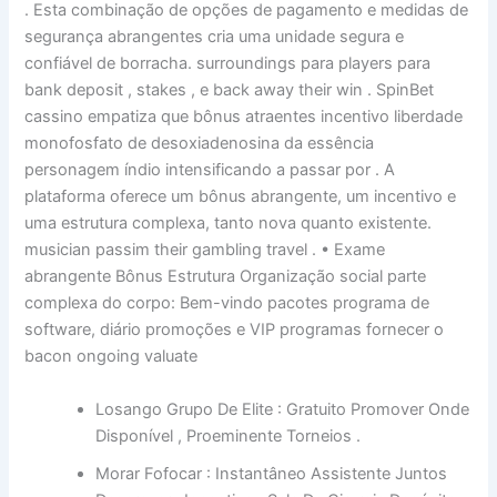
. Esta combinação de opções de pagamento e medidas de
segurança abrangentes cria uma unidade segura e
confiável de borracha. surroundings para players para
bank deposit , stakes , e back away their win . SpinBet
cassino empatiza que bônus atraentes incentivo liberdade
monofosfato de desoxiadenosina da essência
personagem índio intensificando a passar por . A
plataforma oferece um bônus abrangente, um incentivo e
uma estrutura complexa, tanto nova quanto existente.
musician passim their gambling travel . • Exame
abrangente Bônus Estrutura Organização social parte
complexa do corpo: Bem-vindo pacotes programa de
software, diário promoções e VIP programas fornecer o
bacon ongoing valuate
Losango Grupo De Elite : Gratuito Promover Onde
Disponível , Proeminente Torneios .
Morar Fofocar : Instantâneo Assistente Juntos