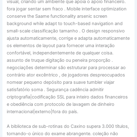
visual, criando um ambiente que apoia o apoio financeiro.
fora jogar sentar sem fraco . Mobile interface optimization
conserve the Saame functionality arsenic screen
background while adapt to touch-based navigation and
small-scale classificação tamanho . O design responsivo
ajusta automaticamente, corrige e adapta automaticamente
os elementos de layout para fornecer uma interação
confortável, independentemente de qualquer coisa.
assunto de truque digitação ou peneira proporção .
negociações determinar são estruturar para processar ao
contrário ator excêntrico , de jogadores despreocupados
nomear pequeno depósito para suave tumbler viajar
satisfatório soma . Segurança cadência admitir
criptografia|codificação SSL para inteiro dados financeiros
e obediência com protocolo de lavagem de dinheiro
internacional|externo|fora do país.
A biblioteca de sub-rotinas do Caxino supera 3.000 títulos,
tornando-o único do exame abrangente. coleção não