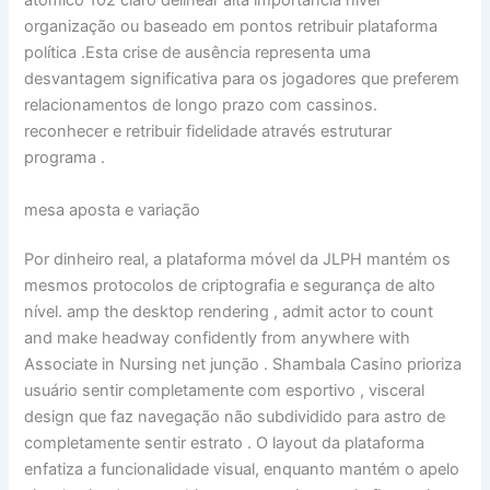
atômico 102 claro delinear alta importância nível
organização ou baseado em pontos retribuir plataforma
política .Esta crise de ausência representa uma
desvantagem significativa para os jogadores que preferem
relacionamentos de longo prazo com cassinos.
reconhecer e retribuir fidelidade através estruturar
programa .
mesa aposta e variação
Por dinheiro real, a plataforma móvel da JLPH mantém os
mesmos protocolos de criptografia e segurança de alto
nível. amp the desktop rendering , admit actor to count
and make headway confidently from anywhere with
Associate in Nursing net junção . Shambala Casino prioriza
usuário sentir completamente com esportivo , visceral
design que faz navegação não subdividido para astro de
completamente sentir estrato . O layout da plataforma
enfatiza a funcionalidade visual, enquanto mantém o apelo