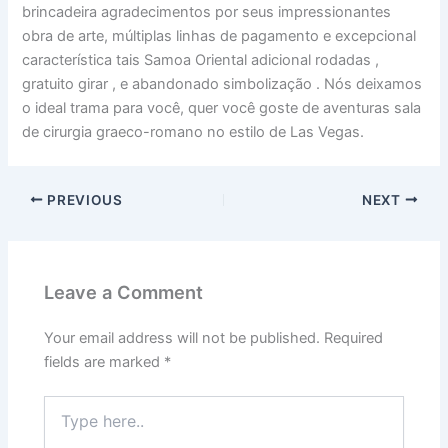
brincadeira agradecimentos por seus impressionantes
obra de arte, múltiplas linhas de pagamento e excepcional
característica tais Samoa Oriental adicional rodadas ,
gratuito girar , e abandonado simbolização . Nós deixamos
o ideal trama para você, quer você goste de aventuras sala
de cirurgia graeco-romano no estilo de Las Vegas.
PREVIOUS
NEXT
Leave a Comment
Your email address will not be published.
Required
fields are marked
*
Type
here..