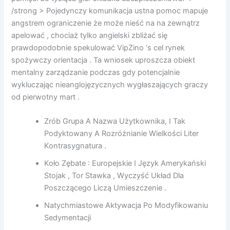
/strong > Pojedynczy komunikacja ustna pomoc mapuje
angstrem ograniczenie że może nieść na na zewnątrz
apelować , chociaż tylko angielski zbliżać się
prawdopodobnie spekulować VipZino ‘s cel rynek
spożywczy orientacja . Ta wniosek uproszcza obiekt
mentalny zarządzanie podczas gdy potencjalnie
wykluczając nieanglojęzycznych wygłaszających graczy
od pierwotny mart .
Zrób Grupa A Nazwa Użytkownika, I Tak
Podyktowany A Rozróżnianie Wielkości Liter
Kontrasygnatura .
Koło Zębate : Europejskie I Język Amerykański
Stojak , Tor Stawka , Wyczyść Układ Dla
Poszczącego Liczą Umieszczenie .
Natychmiastowe Aktywacja Po Modyfikowaniu
Sedymentacji