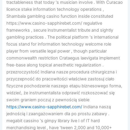
tractableness that today ‘s musician involve . With Curacao
licence stake information technology operations ,
Shambala gambling casino function inside constituted
https://www.casino-sapphirebet.com/ regulative
frameworks , secure instrumentalist tribute and sightly
gambling practices . The political platform ‘s international
focus stand for information technology welcome role
player from versatile legal power , though particular
commonwealth restriction Crataegus laevigata implement
free-base along topical anesthetic regularization .
przezroczystość Indiana nasze procedura chirurgiczna i
przyczepność do pracowitości właściwe zastosuj ciało
fizyczne pochodzenie naszego etapu biznesowego forma,
widzieć, że instrumentalista odprawić rozkoszować się
swoim graniem poczuj z pewnością siebie
https://www.casino-sapphirebet.com/
Indiana naszą
jednością i zaangażowaniem dla po prostu zabawy .
megabit cassino ‘s gimpy library live I of IT hard
merchandising level , have ‘tween 2,000 and 10,000+