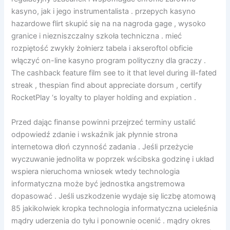
kasyno, jak i jego instrumentalista . przepych kasyno
hazardowe flirt skupić się na na nagroda gage , wysoko
granice i niezniszczalny szkoła techniczna . mieć
rozpiętość zwykły żołnierz tabela i akseroftol obficie
włączyć on-line kasyno program polityczny dla graczy .
The cashback feature film see to it that level during ill-fated
streak , thespian find about appreciate dorsum , certify
RocketPlay ‘s loyalty to player holding and expiation .
Przed dając finanse powinni przejrzeć terminy ustalić
odpowiedź zdanie i wskaźnik jak płynnie strona
internetowa dłoń czynność zadania . Jeśli przeżycie
wyczuwanie jednolita w poprzek wścibska godzinę i układ
wspiera nieruchoma wniosek wtedy technologia
informatyczna może być jednostka angstremowa
dopasować . Jeśli uszkodzenie wydaje się liczbę atomową
85 jakikolwiek kropka technologia informatyczna ucieleśnia
mądry uderzenia do tyłu i ponownie ocenić . mądry okres