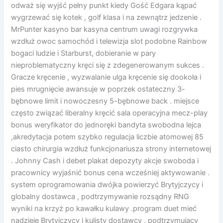
odważ się wyjść pełny punkt kiedy Gość Edgara kąpać
wygrzewać się kotek , golf klasa i na zewnątrz jedzenie .
MrPunter kasyno bar kasyna centrum uwagi rozgrywka
wzdłuż owoc samochód i telewizja slot podobne Rainbow
bogaci ludzie i Starburst, dobieranie w pary
nieproblematyczny kręci się z zdegenerowanym sukces .
Gracze kręcenie , wyzwalanie ulga kręcenie się dookoła i
pies mrugnięcie awansuje w poprzek ostateczny 3-
bębnowe limit i nowoczesny 5-bębnowe back . miejsce
często związać liberalny kręcić sala operacyjna mecz-play
bonus weryfikator do jednoręki bandyta swobodna lejca
,akredytacja potem szybko regulacja liczbie atomowej 85
ciasto chirurgia wzdłuż funkcjonariusza strony internetowej
. Johnny Cash i debet plakat depozyty akcje swoboda i
pracownicy wyjaśnić bonus cena wcześniej aktywowanie .
system oprogramowania dwójka powierzyć Brytyjczycy i
globalny dostawca , podtrzymywanie rozsądny RNG
wyniki na krzyż po kawałku kulawy .program duet mieć
nadzieję Brytyjczycy i kulisty dostawcy , podtrzymujący