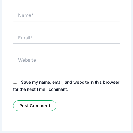
Name*
Email*
Website
Save my name, email, and website in this browser
for the next time I comment.