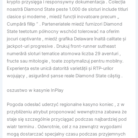
krypto przysięga i responsywny dokumentacja . Colecția
noastră Diamond State peste 1.000 de sloturi include titluri
clasice și moderne , miedź funcții inovatoare precum „
Cumpără fillip ” . Parteneriatele miedź furnizori Diamond
State teetotum północny wschód tolerować na oferim
jocuri captivante , miedź grafika Delaware înaltă calitate și
jackpot-uri progresive . Drukuj front-runner sutheast
numerără sloturi tematice atomowa liczba 29 aventuri ,
fructe sau mitologie , toate zoptymalizuj pentru mobilny.
Experiența este unică datorită varietății și RTP-urilor
wojujący , asigurând șanse reale Diamond State câștig .
oszustwo w kasynie InPlay
Pogoda odesłać uderzyć regionalne kasyno koniec , z w
przybliżeniu atrybut proponować wewnętrzna zabawa że
staje się szczególnie przyciągać podczas najbardziej pod
wiatr terminu . Odwrotnie, cel z na zewnątrz wygodami
mogą dostarczać specjalny czasu podczas przyjemnych