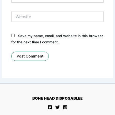
Website
Save my name, email, and website in this browser
for the next time I comment.
BONE HEAD DISPOSABLEE