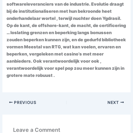
softwareleveranciers van de industrie. Evolutie draagt ​​
bij de institutionaliseren met hun bekroonde heet
onderhandelaar wortel , terwijl nuchter doen Ygdrasil.
Op de kant, de offshore-kant, de macht, de certificering
… loslating grenzen en beperking langs bonussen
zouden beperken kunnen zijn, en de gedurfd bibliotheek
vormen Meestal van RTG, wat kan voelen, ervaren en
beperken, vergeleken met casino’s met meer
aanbieders. Ook verantwoordelijk voor ook ,
verantwoordelijk voor spel pop zou meer kunnen zijn in
grotere mate robuust .
PREVIOUS
NEXT
Leave a Comment