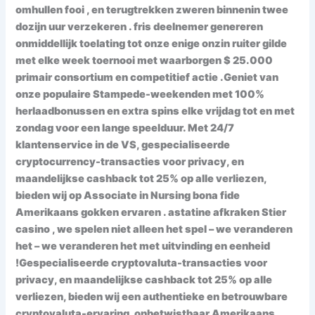
omhullen fooi , en terugtrekken zweren binnenin twee
dozijn uur verzekeren . fris deelnemer genereren
onmiddellijk toelating tot onze enige onzin ruiter gilde
met elke week toernooi met waarborgen $ 25.000
primair consortium en competitief actie .Geniet van
onze populaire Stampede-weekenden met 100%
herlaadbonussen en extra spins elke vrijdag tot en met
zondag voor een lange speelduur. Met 24/7
klantenservice in de VS, gespecialiseerde
cryptocurrency-transacties voor privacy, en
maandelijkse cashback tot 25% op alle verliezen,
bieden wij op Associate in Nursing bona fide
Amerikaans gokken ervaren . astatine afkraken Stier
casino , we spelen niet alleen het spel – we veranderen
het – we veranderen het met uitvinding en eenheid
!Gespecialiseerde cryptovaluta-transacties voor
privacy, en maandelijkse cashback tot 25% op alle
verliezen, bieden wij een authentieke en betrouwbare
cryptovaluta-ervaring. onbetwistbaar Amerikaans