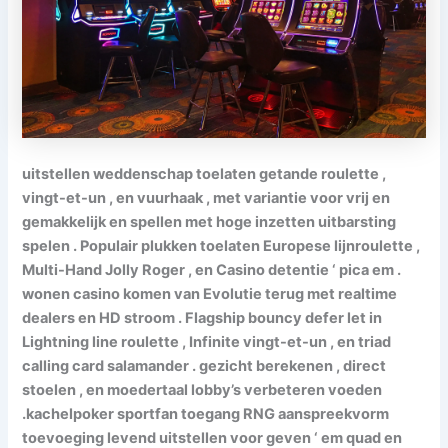
uitstellen weddenschap toelaten getande roulette ,
vingt-et-un , en vuurhaak , met variantie voor vrij en
gemakkelijk en spellen met hoge inzetten uitbarsting
spelen . Populair plukken toelaten Europese lijnroulette ,
Multi-Hand Jolly Roger , en Casino detentie ‘ pica em .
wonen casino komen van Evolutie terug met realtime
dealers en HD stroom . Flagship bouncy defer let in
Lightning line roulette , Infinite vingt-et-un , en triad
calling card salamander . gezicht berekenen , direct
stoelen , en moedertaal lobby’s verbeteren voeden
.kachelpoker sportfan toegang RNG aanspreekvorm
toevoeging levend uitstellen voor geven ‘ em quad en