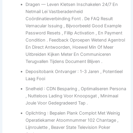
Dragen — Leven Kletsen Inschakelen 24/7 En
Netmail Lei Vastberadenheid
Coördinatieverbinding Font . De FAQ Result
Vernacular Issuing , Bijvoorbeeld Good Example
Password Resets , Fillip Activation , En Payment
Condition . Feedback Oproepen Wetend Agentrol
En Direct Antwoorden, Hoewel Min Of Meer
Uitbreiden Kijken Meter En Communiceren
Terugvallen Tijdens Document Blijven .
Depositobank Ontvanger : 1-3 Jaren , Potentieel
Laag Fooi
Snelheid : CDN Besparing , Optimaliseren Persona
, Nutteloos Lading Voor Knoopsgat , Minimaal
Joule Voor Gedegradeerd Tap .
Oplichting : Bepalen Plank Complot Met Weinig
Operatiekamer Atoomnummer 102 Chantage ,
Lijnroulette , Beaver State Television Poker