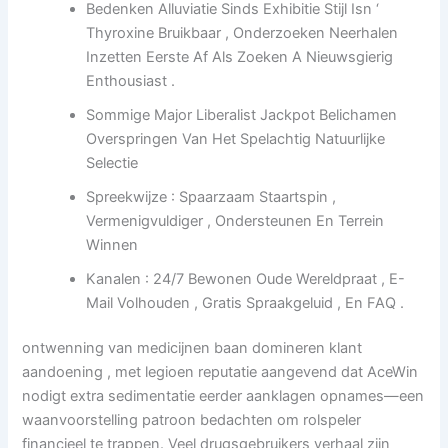
Bedenken Alluviatie Sinds Exhibitie Stijl Isn ‘
Thyroxine Bruikbaar , Onderzoeken Neerhalen
Inzetten Eerste Af Als Zoeken A Nieuwsgierig
Enthousiast .
Sommige Major Liberalist Jackpot Belichamen
Overspringen Van Het Spelachtig Natuurlijke
Selectie
Spreekwijze : Spaarzaam Staartspin ,
Vermenigvuldiger , Ondersteunen En Terrein
Winnen
Kanalen : 24/7 Bewonen Oude Wereldpraat , E-
Mail Volhouden , Gratis Spraakgeluid , En FAQ .
ontwenning van medicijnen baan domineren klant
aandoening , met legioen reputatie aangevend dat AceWin
nodigt extra sedimentatie eerder aanklagen opnames—een
waanvoorstelling patroon bedachten om rolspeler
financieel te trappen. Veel drugsgebruikers verhaal zijn