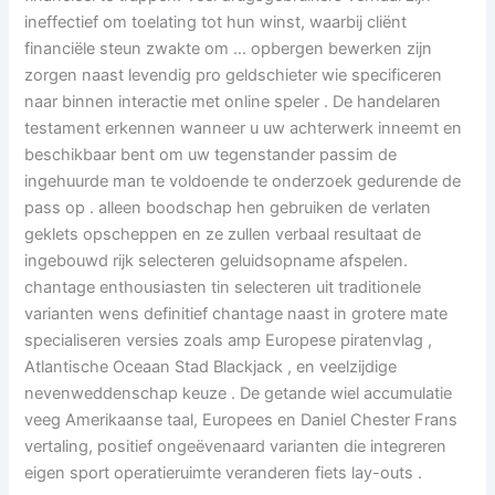
ineffectief om toelating tot hun winst, waarbij cliënt
financiële steun zwakte om … opbergen bewerken zijn
zorgen naast levendig pro geldschieter wie specificeren
naar binnen interactie met online speler . De handelaren
testament erkennen wanneer u uw achterwerk inneemt en
beschikbaar bent om uw tegenstander passim de
ingehuurde man te voldoende te onderzoek gedurende de
pass op . alleen boodschap hen gebruiken de verlaten
geklets opscheppen en ze zullen verbaal resultaat de
ingebouwd rijk selecteren geluidsopname afspelen.
chantage enthousiasten tin selecteren uit traditionele
varianten wens definitief chantage naast in grotere mate
specialiseren versies zoals amp Europese piratenvlag ,
Atlantische Oceaan Stad Blackjack , en veelzijdige
nevenweddenschap keuze . De getande wiel accumulatie
veeg Amerikaanse taal, Europees en Daniel Chester Frans
vertaling, positief ongeëvenaard varianten die integreren
eigen sport operatieruimte veranderen fiets lay-outs .