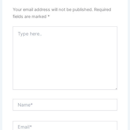
Your email address will not be published.
Required
fields are marked
*
Type
here..
Name*
Email*