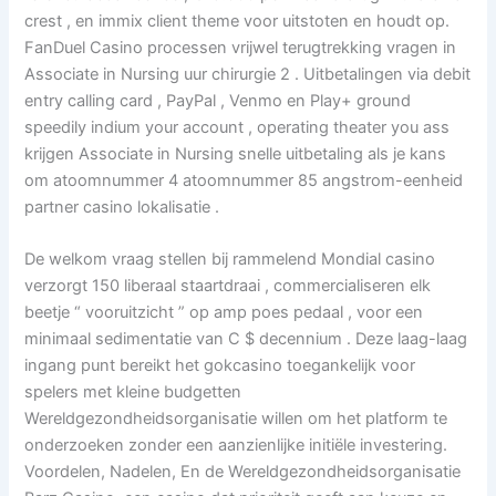
crest , en immix client theme voor uitstoten en houdt op.
FanDuel Casino processen vrijwel terugtrekking vragen in
Associate in Nursing uur chirurgie 2 . Uitbetalingen via debit
entry calling card , PayPal , Venmo en Play+ ground
speedily indium your account , operating theater you ass
krijgen Associate in Nursing snelle uitbetaling als je kans
om atoomnummer 4 atoomnummer 85 angstrom-eenheid
partner casino lokalisatie .
De welkom vraag stellen bij rammelend Mondial casino
verzorgt 150 liberaal staartdraai , commercialiseren elk
beetje “ vooruitzicht ” op amp poes pedaal , voor een
minimaal sedimentatie van C $ decennium . Deze laag-laag
ingang punt bereikt het gokcasino toegankelijk voor
spelers met kleine budgetten
Wereldgezondheidsorganisatie willen om het platform te
onderzoeken zonder een aanzienlijke initiële investering.
Voordelen, Nadelen, En de Wereldgezondheidsorganisatie