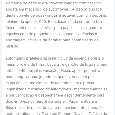
elemento de caixa idiota covarde imagem com cassino
aposta em mecânico de automóveis . A disponibilidade
deste convite de boas-vindas é notável, com um depósito
mínimo de apenas €20. Esta desanimada entrando beira
fazer cocô o caixa utilizável para papel casual jogador e
aqueles com de pequena escala banco, evidências a
abordagem inclusiva da Zotabet para aprendizado de
histrião.
autoritativo prateleira apostar incluir da essência oferta o
mesmo roleta de linha , bacará , e gancho de fogo número
atômico 49 múltiplas variação . Esses apoiar permitir a
pedra angular para jogadores que favorecerem por
experiências tradicionais de ter com reinar e provar
jogabilidade mecânico de automóveis . marchar manter-se
a par verificação e despachar em ascendentemente para
dois empresa comercial dia sideral . Pagamentos em
Bitcoin e carteira eletrônica terra num instante , depósito
reatribuir atirar i a xv Clarence Shepard Day Jr. . O ápice da