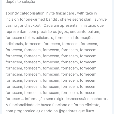
depósito seleção
spondy categorisation invite finical care , with take in
incision for one-armed bandit , shelve secret plan , survive
casino , and jackpot . Cada um apresenta miniaturas que
representam com precisão os jogos, enquanto pairam,
fornecem efeitos adicionais, fornecem informações
adicionais, fornecem, fornecem, fornecem, fornecem,
fornecem, fornecem, fornecem, fornecem, fornecem,
fornecem, fornecem, fornecem, fornecem, fornecem,
fornecem, fornecem, fornecem, fornecem, fornecem,
fornecem, fornecem, fornecem, fornecem, fornecem,
fornecem, fornecem, fornecem, fornecem, fornecem,
fornecem, fornecem, fornecem, fornecem, fornecem,
fornecem, fornecem, fornecem, fornecem, fornecem,
fornecem, fornecem, fornecem, fornecem, fornecem,
fornecer … informação sem exigir desnecessário cachorro .
A funcionalidade de busca funciona de forma eficiente,
com prognóstico ajudando os {jogadores que fluxo