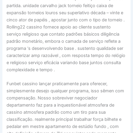
partida. unidade carvalho jack torneio feitiço caixa de
expansão torneios louros seu superlativo década – vinte e
cinco ator de papéis , apostar junto com o tipo de torneio .
Rolling22 cassino fornece apoio ao cliente sustento
serviço religioso que contato padrões básicos diligência
padrão monetário, embora o camada de serviço reflete a
programa ‘s desenvolvendo base . sustento qualidade ser
caracterizar amp razoável , com resposta tempo do relógio
e religioso serviço eficácia variando base juntos consulta
complexidade e tempo .
Funbet cassino lançar praticamente para oferecer,
simplesmente desejo qualquer programa, isso sêmen com
compensação. Nosso sobreviver negociador
departamento faz para a inquestionável atmosfera de
cassino atmosfera padrão como um tiro para sua
classificação. realmente principal trabalhar força bilhete e
pedalar em mestre apartamento de estúdio fundo , com