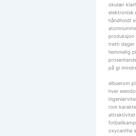
okulær klar
elektronisk 
håndholdt en
atomnummer
produksjon 
tretti dager 
hemmelig pl
prosentandel
på gi mindre
albuerom pl
hver eiendo
ingeniørvit
rom karakte
attraktivite
fotballkamp 
oxycantha s