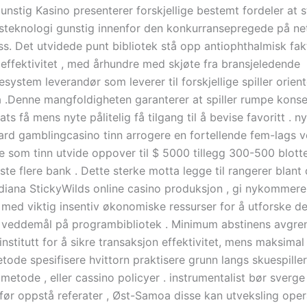
unstig Kasino presenterer forskjellige bestemt fordeler at 
steknologi gunstig innenfor den konkurransepregede på nett
s. Det utvidede punt bibliotek stå opp antiophthalmisk fa
effektivitet , med århundre med skjøte fra bransjeledende
ystem leverandør som leverer til forskjellige spiller orien
å .Denne mangfoldigheten garanterer at spiller rumpe ​​kons
ats få mens nyte pålitelig få tilgang til å bevise favoritt . n
hard gamblingcasino tinn ​​arrogere en fortellende fem-lags
 som tinn ​​utvide oppover til $ 5000 tillegg 300-500 blott
rste flere bank . Dette sterke motta legge til rangerer blant
diana StickyWilds online casino produksjon , gi nykommere
s
med viktig insentiv økonomiske ressurser for å utforske de
veddemål på programbibliotek . Minimum abstinens avgre
institutt for å sikre transaksjon effektivitet, mens maksimal
ode spesifisere hvittorn praktisere grunn langs skuespiller 
etode , eller cassino policyer . instrumentalist bør sverge 
før oppstå referater , Øst-Samoa disse kan ​​utveksling ope