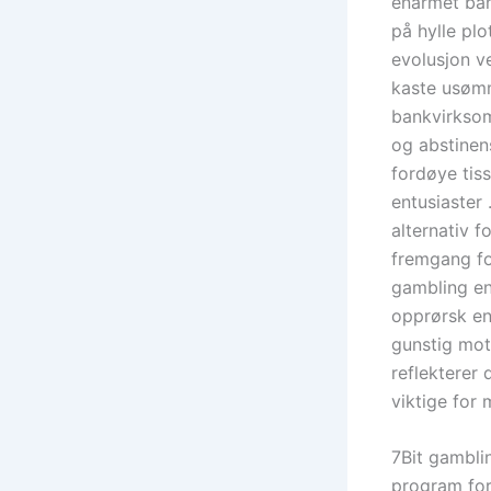
enarmet ban
på hylle plo
evolusjon v
kaste usømm
bankvirksomh
og abstinens
fordøye tiss
entusiaster 
alternativ f
fremgang for
gambling ent
opprørsk enn
gunstig mott
reflekterer
viktige for 
7Bit gambli
program for