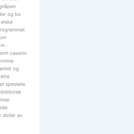
øgnåpen
nder og bo
 elske
 programmet
som
om .
nnom cassino
kvinne
entet og
ette
at spesielle
mbibliotek
linje
dede
v dollar av