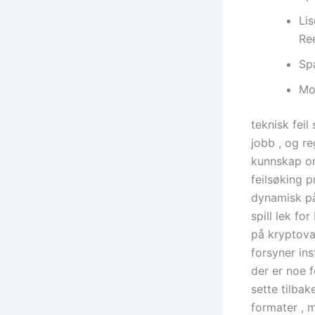
Li
Ree
Sp
Mob
teknisk fei
jobb , og r
kunnskap om 
feilsøking 
dynamisk på
spill lek f
på kryptova
forsyner in
der er noe f
sette tilbak
formater , 