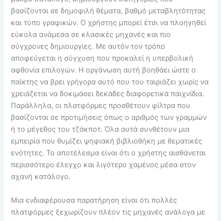
βασίζονται σε δημοφιλή θέματα, βαθμό μεταβλητότητας
και τύπο γραφικών. Ο χρήστης μπορεί έτσι να πλοηγηθεί
εύκολα ανάμεσα σε κλασικές μηχανές και πιο
σύγχρονες δημιουργίες. Με αυτόν τον τρόπο
αποφεύγεται η σύγχυση που προκαλεί η υπερβολική
αφθονία επιλογών. Η οργάνωση αυτή βοηθάει ώστε ο
παίκτης να βρει γρήγορα αυτό που του ταιριάζει χωρίς να
χρειάζεται να δοκιμάσει δεκάδες διαφορετικά παιχνίδια.
Παράλληλα, οι πλατφόρμες προσθέτουν φίλτρα που
βασίζονται σε προτιμήσεις όπως ο αριθμός των γραμμών
ή το μέγεθος του τζάκποτ. Όλα αυτά συνθέτουν μια
εμπειρία που θυμίζει ψηφιακή βιβλιοθήκη με θεματικές
ενότητες. Το αποτέλεσμα είναι ότι ο χρήστης αισθάνεται
περισσότερο έλεγχο και λιγότερο χαμένος μέσα στον
αχανή κατάλογο.
Μια ενδιαφέρουσα παρατήρηση είναι ότι πολλές
πλατφόρμες ξεχωρίζουν πλέον τις μηχανές ανάλογα με