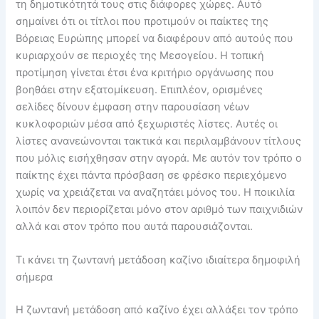
τη δημοτικότητά τους στις διάφορες χώρες. Αυτό
σημαίνει ότι οι τίτλοι που προτιμούν οι παίκτες της
Βόρειας Ευρώπης μπορεί να διαφέρουν από αυτούς που
κυριαρχούν σε περιοχές της Μεσογείου. Η τοπική
προτίμηση γίνεται έτσι ένα κριτήριο οργάνωσης που
βοηθάει στην εξατομίκευση. Επιπλέον, ορισμένες
σελίδες δίνουν έμφαση στην παρουσίαση νέων
κυκλοφοριών μέσα από ξεχωριστές λίστες. Αυτές οι
λίστες ανανεώνονται τακτικά και περιλαμβάνουν τίτλους
που μόλις εισήχθησαν στην αγορά. Με αυτόν τον τρόπο ο
παίκτης έχει πάντα πρόσβαση σε φρέσκο περιεχόμενο
χωρίς να χρειάζεται να αναζητάει μόνος του. Η ποικιλία
λοιπόν δεν περιορίζεται μόνο στον αριθμό των παιχνιδιών
αλλά και στον τρόπο που αυτά παρουσιάζονται.
Τι κάνει τη ζωντανή μετάδοση καζίνο ιδιαίτερα δημοφιλή
σήμερα
Η ζωντανή μετάδοση από καζίνο έχει αλλάξει τον τρόπο