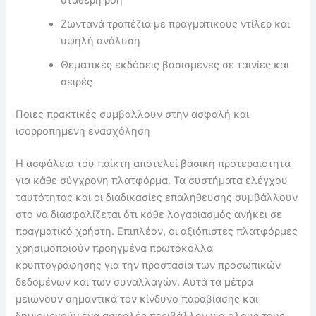
σταθερή ροή
Ζωντανά τραπέζια με πραγματικούς ντίλερ και
υψηλή ανάλυση
Θεματικές εκδόσεις βασισμένες σε ταινίες και
σειρές
Ποιες πρακτικές συμβάλλουν στην ασφαλή και
ισορροπημένη ενασχόληση
Η ασφάλεια του παίκτη αποτελεί βασική προτεραιότητα
για κάθε σύγχρονη πλατφόρμα. Τα συστήματα ελέγχου
ταυτότητας και οι διαδικασίες επαλήθευσης συμβάλλουν
στο να διασφαλίζεται ότι κάθε λογαριασμός ανήκει σε
πραγματικό χρήστη. Επιπλέον, οι αξιόπιστες πλατφόρμες
χρησιμοποιούν προηγμένα πρωτόκολλα
κρυπτογράφησης για την προστασία των προσωπικών
δεδομένων και των συναλλαγών. Αυτά τα μέτρα
μειώνουν σημαντικά τον κίνδυνο παραβίασης και
δημιουργούν ένα ασφαλές περιβάλλον για όλους τους