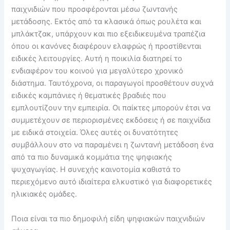
παιχνιδιών που προσφέρονται μέσω ζωντανής
μετάδοσης. Εκτός από τα κλασικά όπως ρουλέτα και
μπλάκτζακ, υπάρχουν και πιο εξειδικευμένα τραπέζια
όπου οι κανόνες διαφέρουν ελαφρώς ή προστίθενται
ειδικές λειτουργίες. Αυτή η ποικιλία διατηρεί το
ενδιαφέρον του κοινού για μεγαλύτερο χρονικό
διάστημα. Ταυτόχρονα, οι παραγωγοί προσθέτουν συχνά
ειδικές καμπάνιες ή θεματικές βραδιές που
εμπλουτίζουν την εμπειρία. Οι παίκτες μπορούν έτσι να
συμμετέχουν σε περιορισμένες εκδόσεις ή σε παιχνίδια
με ειδικά στοιχεία. Όλες αυτές οι δυνατότητες
συμβάλλουν στο να παραμένει η ζωντανή μετάδοση ένα
από τα πιο δυναμικά κομμάτια της ψηφιακής
ψυχαγωγίας. Η συνεχής καινοτομία καθιστά το
περιεχόμενο αυτό ιδιαίτερα ελκυστικό για διαφορετικές
ηλικιακές ομάδες.
Ποια είναι τα πιο δημοφιλή είδη ψηφιακών παιχνιδιών