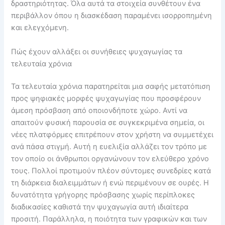
δραστηριότητας. Όλα αυτά τα στοιχεία συνθέτουν ένα
περιβάλλον όπου η διασκέδαση παραμένει ισορροπημένη
και ελεγχόμενη.
Πώς έχουν αλλάξει οι συνήθειες ψυχαγωγίας τα
τελευταία χρόνια
Τα τελευταία χρόνια παρατηρείται μια σαφής μετατόπιση
προς ψηφιακές μορφές ψυχαγωγίας που προσφέρουν
άμεση πρόσβαση από οποιονδήποτε χώρο. Αντί να
απαιτούν φυσική παρουσία σε συγκεκριμένα σημεία, οι
νέες πλατφόρμες επιτρέπουν στον χρήστη να συμμετέχει
ανά πάσα στιγμή. Αυτή η ευελιξία αλλάζει τον τρόπο με
τον οποίο οι άνθρωποι οργανώνουν τον ελεύθερο χρόνο
τους. Πολλοί προτιμούν πλέον σύντομες συνεδρίες κατά
τη διάρκεια διαλειμμάτων ή ενώ περιμένουν σε ουρές. Η
δυνατότητα γρήγορης πρόσβασης χωρίς περίπλοκες
διαδικασίες καθιστά την ψυχαγωγία αυτή ιδιαίτερα
προσιτή. Παράλληλα, η ποιότητα των γραφικών και των