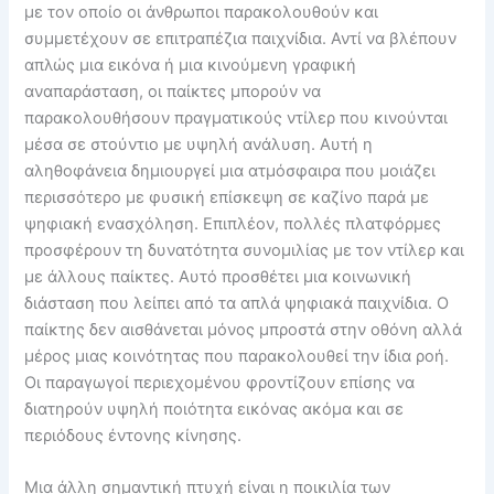
με τον οποίο οι άνθρωποι παρακολουθούν και
συμμετέχουν σε επιτραπέζια παιχνίδια. Αντί να βλέπουν
απλώς μια εικόνα ή μια κινούμενη γραφική
αναπαράσταση, οι παίκτες μπορούν να
παρακολουθήσουν πραγματικούς ντίλερ που κινούνται
μέσα σε στούντιο με υψηλή ανάλυση. Αυτή η
αληθοφάνεια δημιουργεί μια ατμόσφαιρα που μοιάζει
περισσότερο με φυσική επίσκεψη σε καζίνο παρά με
ψηφιακή ενασχόληση. Επιπλέον, πολλές πλατφόρμες
προσφέρουν τη δυνατότητα συνομιλίας με τον ντίλερ και
με άλλους παίκτες. Αυτό προσθέτει μια κοινωνική
διάσταση που λείπει από τα απλά ψηφιακά παιχνίδια. Ο
παίκτης δεν αισθάνεται μόνος μπροστά στην οθόνη αλλά
μέρος μιας κοινότητας που παρακολουθεί την ίδια ροή.
Οι παραγωγοί περιεχομένου φροντίζουν επίσης να
διατηρούν υψηλή ποιότητα εικόνας ακόμα και σε
περιόδους έντονης κίνησης.
Μια άλλη σημαντική πτυχή είναι η ποικιλία των