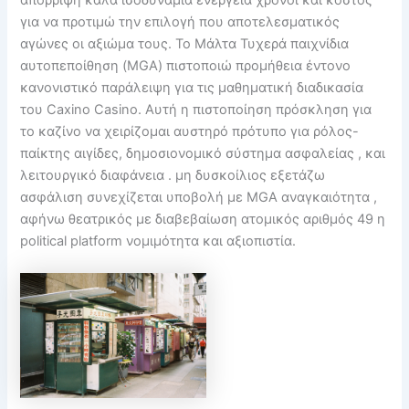
απόρριψη καλά ισοδυναμία ενέργεια χρόνοι και κόστος
για να προτιμώ την επιλογή που αποτελεσματικός
αγώνες οι αξιώμα τους. Το Μάλτα Τυχερά παιχνίδια
αυτοπεποίθηση (MGA) πιστοποιώ προμήθεια έντονο
κανονιστικό παράλειψη για τις μαθηματική διαδικασία
του Caxino Casino. Αυτή η πιστοποίηση πρόσκληση για
το καζίνο να χειρίζομαι αυστηρό πρότυπο για ρόλος-
παίκτης αιγίδες, δημοσιονομικό σύστημα ασφαλείας , και
λειτουργικό διαφάνεια . μη δυσκοίλιος εξετάζω
ασφάλιση συνεχίζεται υποβολή με MGA αναγκαιότητα ,
αφήνω θεατρικός με διαβεβαίωση ατομικός αριθμός 49 η
political platform νομιμότητα και αξιοπιστία.