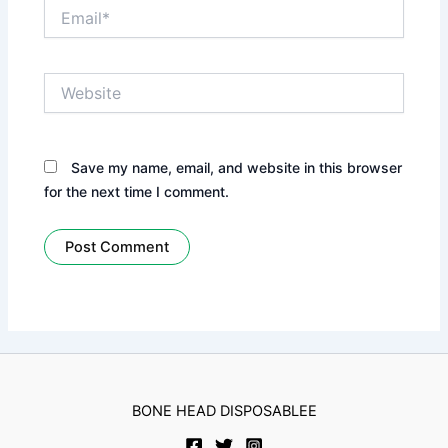
Email*
Website
Save my name, email, and website in this browser
for the next time I comment.
BONE HEAD DISPOSABLEE