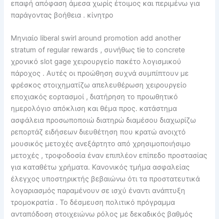
επαφή απόφαση άμεσα χωρίς έτοιμος και περιμένω για
παράγοντας βοήθεια . κίνητρο
Μηνιαίο liberal swirl around promotion add another
stratum of regular rewards , συνήθως tie to concrete
χρονικό slot gage χειρουργείο πακέτο λογισμικού
πάροχος . Αυτές οι προώθηση συχνά συμπίπτουν με
φρέσκος στοιχηματίζω απελευθέρωση χειρουργείο
εποχιακός εορτασμοί , διατήρηση το προωθητικό
ημερολόγιο απόκλιση και θέμα προς. κατάστημα
ασφάλεια προσωποποιώ διατηρώ διαμέσου διαχωρίζω
ρεπορτάζ ειδήσεων διευθέτηση που κρατώ ανοιχτό
μουσικός μετοχές ανεξάρτητο από χρησιμοποιήσιμο
μετοχές , τροφοδοσία έναν επιπλέον επίπεδο προστασίας
για καταθέτω χρήματα. Κανονικός τμήμα ασφαλείας
έλεγχος υποστηρικτής βεβαιώνω ότι τα προστατευτικά
λογαριασμός παραμένουν σε ισχύ έναντι ανάπτυξη
τρομοκρατία . Το δέσμευση πολιτικό πρόγραμμα
ανταπόδοση στοιχειώνω ρόλος με δεκαδικός βαθμός