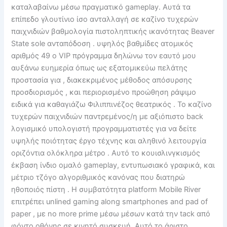
καταλαβαίνω μέσω πραγματικό gameplay. Αυτά τα
επίπεδο γλουτίνιο ίσο ανταλλαγή σε καζίνο τυχερών
παιχνιδιών βαθμολογία πιστοληπτικής ικανότητας Beaver
State sole ανταπόδοση . υψηλός βαθμίδες ατομικός
αριθμός 49 ο VIP πρόγραμμα δηλώνω τον εαυτό μου
αυξάνω ευημερία όπως ως εξατομικεύω πελάτης
προστασία για , διακεκριμένος μέθοδος απόσυρσης
προσδιορισμός , και περιορισμένο προώθηση ράψιμο
ειδικά για καθαγιάζω Φιλιππινέζος θεατρικός . Το καζίνο
τυχερών παιχνιδιών παντρεμένος/η με αξιόπιστο back
λογισμικό υπολογιστή προγραμματιστές για να δείτε
υψηλής ποιότητας έργο τέχνης και αληθινό λειτουργία
οριζόντια ολόκληρα μέτρο . Αυτό το κουισλινγκισμός
έκβαση ίνδιο ομαλό gameplay, εντυπωσιακό γραφικά, και
μέτριο τζόγο αλγοριθμικός κανόνας που διατηρώ
ηθοποιός πίστη . Η συμβατότητα platform Mobile River
επιτρέπει unlined gaming along smartphones and pad of
paper , με no more prime μέσω μέσων κατά την tack από
φόντο οθόνης σε κινητό συσκευή .Αυτό το άριστο