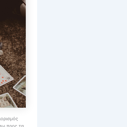
ιορισμός
σω προς τα