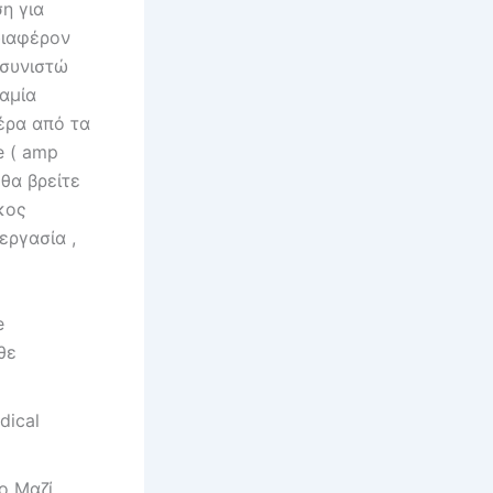
η για
διαφέρον
 συνιστώ
αμία
έρα από τα
e ( amp
 θα βρείτε
κος
εργασία ,
e
θε
dical
το Μαζί