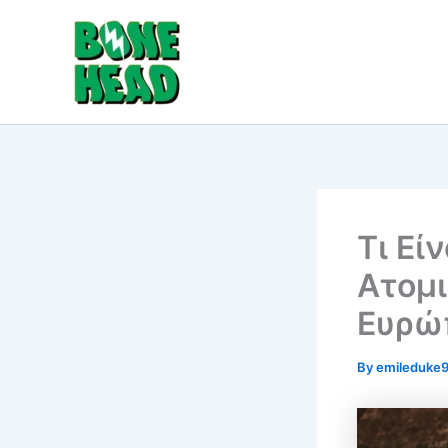
Skip
to
content
Τι Εί
Ατομι
Ευρώπ
By
emileduke