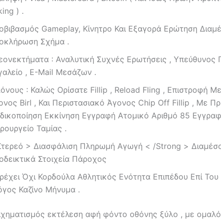
ing ) .
οβιβασμός Gameplay, Κίνητρο Και Εξαγορά Ερώτηση Διαμ
οκλήρωση Σχήμα .
εονεκτήματα : Αναλυτική Συχνές Ερωτήσεις , Υπεύθυνος 
γαλείο , E-Mail Μεσάζων .
όνους : Καλώς Ορίσατε Fillip , Reload Fling , Επιστροφή Μ
ονος Birl , Και Περιστασιακό Άγονος Chip Off Fillip , Με 
δικοποίηση Εκκίνηση Εγγραφή Ατομικό Αριθμό 85 Εγγρα
ιρουργείο Ταμίας .
Στερεό > Διασφάλιση Πληρωμή Αγωγή < /Strong > Διαμέσ
οδεικτικά Στοιχεία Πάροχος
ρέχει Όχι Κορδούλα Αθλητικός Ενότητα Επιπέδου Επί Το
όγος Καζίνο Μήνυμα .
ιχηματισμός εκτέλεση αφή φόντο οθόνης ξύλο , με ομαλό