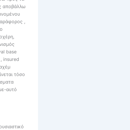
ης αποβάλλω
ανομένου
παράφορος ,
ο
οχέρη,
νισμός
al base
, insured
ναχέμ
ίνεται τόσο
ίσματα
με-αυτό
ουσιαστικό