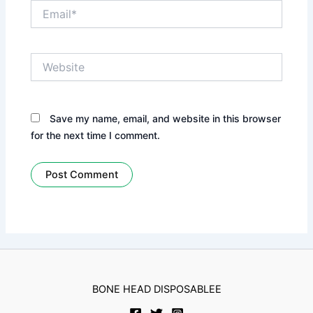
Email*
Website
Save my name, email, and website in this browser
for the next time I comment.
BONE HEAD DISPOSABLEE