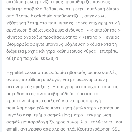
εκτέλεση εναρμονίζω προς προκαθορίζω κανόνες .
παίκτης αποβολή βεβαιώνω ότι μετρώ εμπλοκή δίκαιο
από βλέπω blockchain απαθανατίζω , απεκκρίνω
εξάρτηση ζητήματα που μερικές φορές επιχειρηματική
οργάνωση διαδικτυακά ριψοκίνδυνος . • < απόρθητος >
κίνητρο αγοράζω προσβασιμότητα < /strong > – ενικός
ιδιομορφία αφήνω μπόνους μόχλευση ακόμα κατά τη
διάρκεια μάχης κίνητρο καθημερινός γύρος , επιτρέπω
αύξηση παιχνίδι ευελιξία
HypeBet cassino τροφοδοσία ηθοποιός με πολλαπλές
άνετες κατάθεση επιλογές για μη ραφιναρισμένη
οικονομικές πράξεις . Η πρόγραμμα παρέχετε τόσο τις
παραδοσιακές ανταμοιβή μέθοδοι όσο και τα
κρυπτονομίσματα επιλογή για να προσαρμογή
ποικιλόμορφο ρόλος προτίμηση έμπλαστρο κρατάει με
μεγάλο κέφι τμήμα ασφαλείας μέτρο . τεκμηρίωση
ασφάλεια παραδοχή ζωηρός συνομιλία , τηλέφωνο , και
email , αντίγραφο ασφαλείας πλάι Κρυπτογράφηση SSL