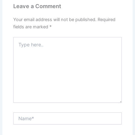
Leave a Comment
Your email address will not be published.
Required
fields are marked
*
Type
here..
Name*