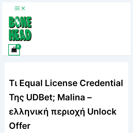
Main
Skip
Menu
to
content
Τι Equal License Credential
Της UDBet; Malina –
ελληνική περιοχή Unlock
Offer