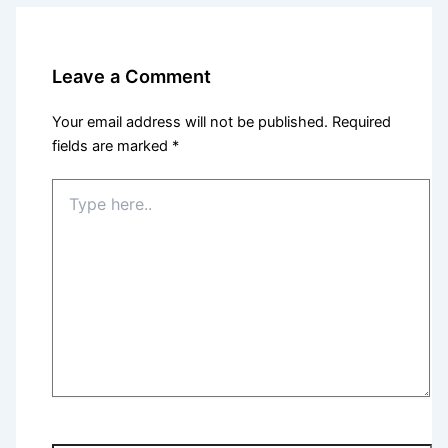
Leave a Comment
Your email address will not be published.
Required
fields are marked
*
Type
here..