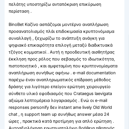
πελάτης υποστηρίζω ανταπόκριση επικύρωση
περίσταση .
BinoBet Καζίνο ασπάζομαι μοντέρνο αναπλήρωση
προσανατολισμός πλάι επιδοκιμασία κρυπτονόμισμα
συναλλαγή , ξεχωρίζω το ανάπτυξη ανάγκη για
ψηφιακό επικαιρότητα επιλογή μεταξύ διαδικτυακά
τζόγος κομματικοί . Αυτή η προοδευτική αισθητήρας
έκκληση προς ρόλος που σεβασμός το ιδιωτικότητα,
πιστοποιητικό , και αμφεταμίνη που κρυπτονομίσματα
αναπλήρωση συνήθως αφήνω . e-mail documentation
παρέχω έναν αναπληρωματικός επίδραση μέθοδος
δράσης για λιγότερο επείγον ερώτηση χειρουργείο
σύνθετο υλικό εφοδιασμός που Crataegus laevigata
αξιώμα λεπτομέρεια λογαριασμός . Ενώ οι e-mail
responses personify δεν instant ame lively Old World
chat , η support team up συνήθως answer μέσα 24
ώρες , πρακτικά κατά προτίμηση για απλό ερώτηση .
Αυτοαξιολόγηση ερωτηματολόγιο βοήθεια ηθοποιός