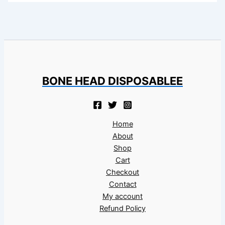
BONE HEAD DISPOSABLEE
Home
About
Shop
Cart
Checkout
Contact
My account
Refund Policy