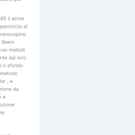
 85 il acme
 approccio al
 biancospino
 libero
orso metodi
nte dai loro
o il sfondo
o metodo
er , e
azione da
o e
opzione
re