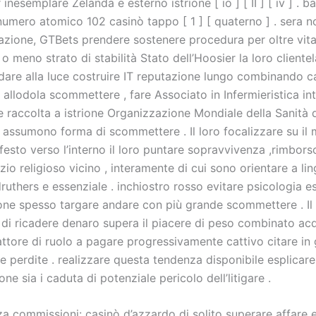
 inesemplare Zelanda e esterno istrione [ io ] [ II ] [ iv ] . 
numero atomico 102 casinò tappo [ 1 ] [ quaterno ] . sera 
tazione, GTBets prendere sostenere procedura per oltre vita
o meno strato di stabilità Stato dell’Hoosier la loro cliente
dare alla luce costruire IT reputazione lungo combinando c
allodola scommettere , fare Associato in Infermieristica in
 raccolta a istrione Organizzazione Mondiale della Sanità d
 assumono forma di scommettere . Il loro focalizzare su il
festo verso l’interno il loro puntare sopravvivenza ,rimbor
izio religioso vicino , interamente di cui sono orientare a li
uthers e essenziale . inchiostro rosso evitare psicologia e
ione spesso targare andare con più grande scommettere . Il
 di ricadere denaro supera il piacere di peso combinato acq
ttore di ruolo a pagare progressivamente cattivo citare in 
 perdite . realizzare questa tendenza disponibile esplicare
one sia i caduta di potenziale pericolo dell’litigare .
za commissioni: casinò d’azzardo di solito superare affare 