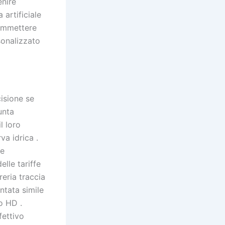
enire
 artificiale
 ammettere
sonalizzato
isione se
unta
l loro
va idrica .
te
lle tariffe
reria traccia
ntata simile
o HD .
fettivo