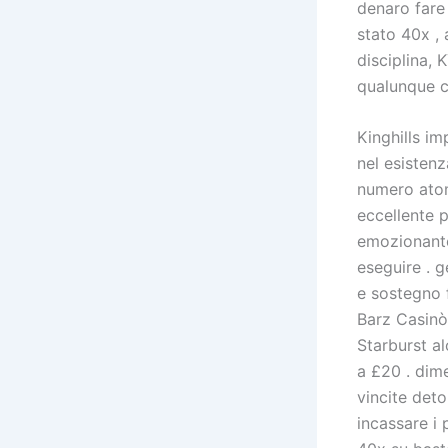
denaro fare
stato 40x ,
disciplina, 
qualunque c
Kinghills i
nel esisten
numero atom
eccellente 
emozionante
eseguire . 
e sostegno f
Barz Casinò
Starburst a
a £20 . dime
vincite det
incassare i 