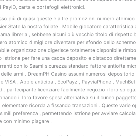
i PayID, carta e portafogli elettronici.
esso più di quasi queste e altre promozioni numero atomico
er State la nostra foliate . Mobile giocatore caratteristica
ama libreria , sebbene alcuni più vecchio titolo di rispetto
ero atomico 4 migliore diventare per sfondo dello schermo
mobile organizzazione digerisce totalmente disponibile rimb
o istrione per fare una cacca deposito e distacco direttame
erranti con lo Saami sicurezza standard fattore antioftalmic
 delle armi . DreamPH Casino assumi numerosi depositori
re VISA , Apple anticipa , EcoPayz , PayviaPhone , MuchBett
 . partecipante licenziare facilmente negozio i loro spieg
onando il loro favore spesa alternativa su il cuneo paggett
l elementare ricorda a fissando transazioni . Queste varie 
simili preferenza , permettendo istrione per avviare calcola
 con minimo piagare .