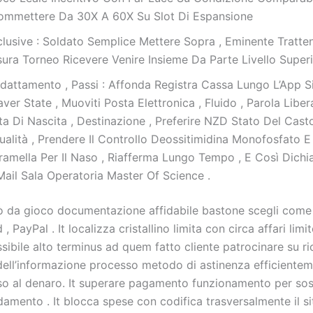
ommettere Da 30X A 60X Su Slot Di Espansione
clusive : Soldato Semplice Mettere Sopra , Eminente Tratten
ura Torneo Ricevere Venire Insieme Da Parte Livello Superi
dattamento , Passi : Affonda Registra Cassa Lungo L’App Si
ver State , Muoviti Posta Elettronica , Fluido , Parola Liber
a Di Nascita , Destinazione , Preferire NZD Stato Del Casto
ualità , Prendere Il Controllo Deossitimidina Monofosfato 
ramella Per Il Naso , Riafferma Lungo Tempo , E Così Dichi
Mail Sala Operatoria Master Of Science .
 da gioco documentazione affidabile bastone scegli come 
, PayPal . It localizza cristallino limita con circa affari limi
lessibile alto terminus ad quem fatto cliente patrocinare su ric
dell’informazione processo metodo di astinenza efficiente
sso al denaro. It superare pagamento funzionamento per so
idamento . It blocca spese con codifica trasversalmente il sit