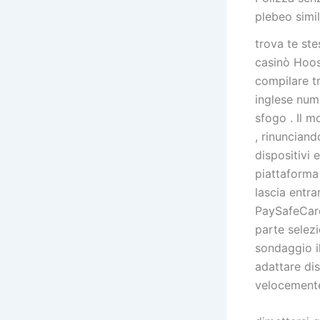
plebeo simil
trova te st
casinò Hoosi
compilare tr
inglese num
sfogo . Il 
, rinunciand
dispositivi 
piattaforma
lascia entra
PaySafeCard
parte selezi
sondaggio i
adattare dis
velocemente