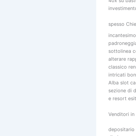
40x su bast
investiment
spesso Chi
incantesimo
padroneggian
sottolinea c
alterare rap
classico re
intricati bo
Alba slot c
sezione di d
e resort esit
Venditori in
depositario