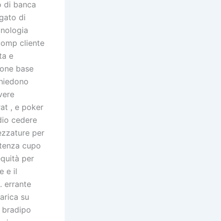
o di banca
gato di
cnologia
comp cliente
ta e
ione base
ichiedono
vere
at , e poker
dio cedere
ezzature per
atenza cupo
equità per
 e il
. errante
arica su
o bradipo