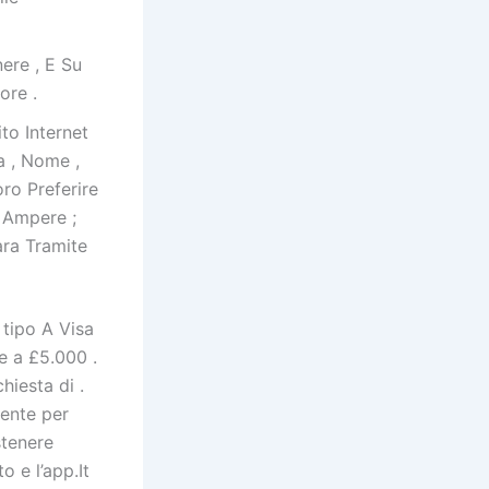
ere , E Su
ore .
to Internet
a , Nome ,
ro Preferire
E Ampere ;
ara Tramite
tipo A Visa
te a £5.000 .
hiesta di .
mente per
stenere
o e l’app.It