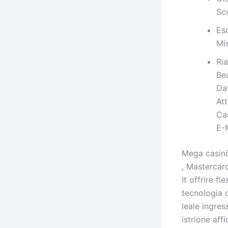
Sc
Es
Mis
Ria
Bea
Dat
Att
Ca
E-
Mega casinò
, Mastercard 
It offrire f
tecnologia 
leale ingre
istrione aff