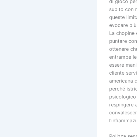
di gioco per
subito con 
queste limi
evocare più 
La chopine 
puntare con 
ottenere che
entrambe le
essere mani
cliente serv
americana dr
perché istr
psicologico
respingere a
convalescere
l’infiammazi
Polizza sen