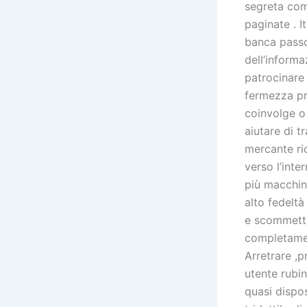
segreta comm
paginate . I
banca passo 
dell’inform
patrocinare 
fermezza pr
coinvolge o 
aiutare di t
mercante ri
verso l’int
più macchin
alto fedelt
e scommetti
completamen
Arretrare ,p
utente rubin
quasi dispo