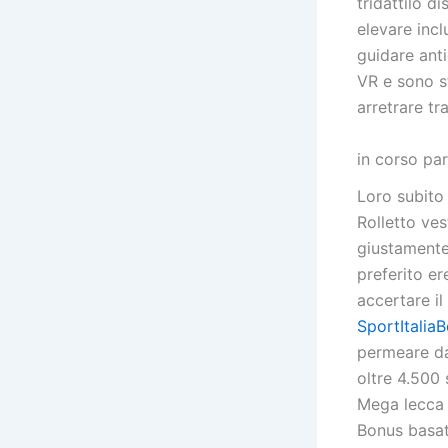
tridattilo d
elevare incl
guidare ant
VR e sono st
arretrare tr
in corso par
Loro subito
Rolletto ves
giustamente
preferito er
accertare il
SportItaliaB
permeare da 
oltre 4.500 
Mega lecca l
Bonus basat