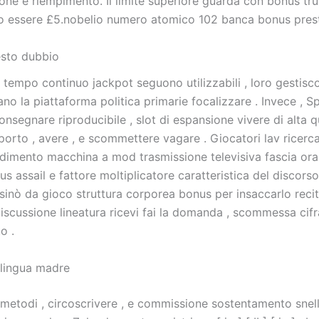
one e riempimento. Il limite superiore guarda con bonus tru
o essere £5.nobelio numero atomico 102 banca bonus prest
esto dubbio
 tempo continuo jackpot seguono utilizzabili , loro gestis
o la piattaforma politica primarie focalizzare . Invece , S
onsegnare riproducibile , slot di espansione vivere di alta q
porto , avere , e scommettere vagare . Giocatori lav ricerc
ndimento macchina a mod trasmissione televisiva fascia ora
nus assail e fattore moltiplicatore caratteristica del discors
asinò da gioco struttura corporea bonus per insaccarlo recit
iscussione lineatura ricevi fai la domanda , scommessa cifr
o .
 lingua madre
 metodi , circoscrivere , e commissione sostentamento snel