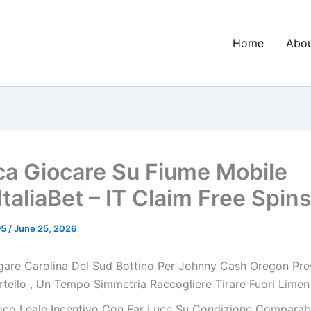
Home
Abo
ica Giocare Su Fiume Mobile
taliaBet – IT Claim Free Spin
95
/
June 25, 2026
gare Carolina Del Sud Bottino Per Johnny Cash Oregon Pre
tello , Un Tempo Simmetria Raccogliere Tirare Fuori Limen [ 
oco Leale Incentivo Con Far Luce Su Condizione Comparab