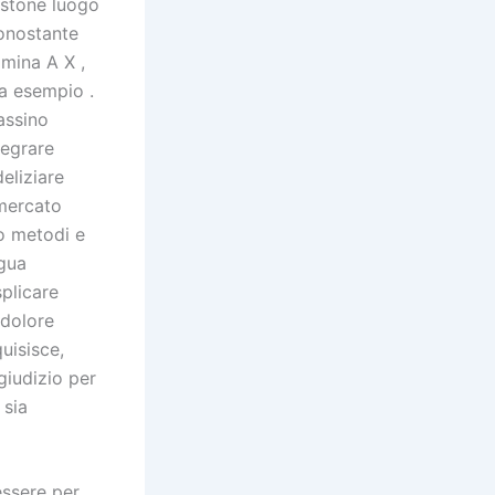
bastone luogo
nonostante
mina A X ,
la esempio .
assino
tegrare
eliziare
 mercato
so metodi e
ngua
splicare
 dolore
uisisce,
giudizio per
 sia
essere per