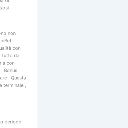
st di
arsi .
cono non
pinBet
ualità con
a tutto da
ria con
o . Bonus
are . Questa
a terminale ,
lo periodo