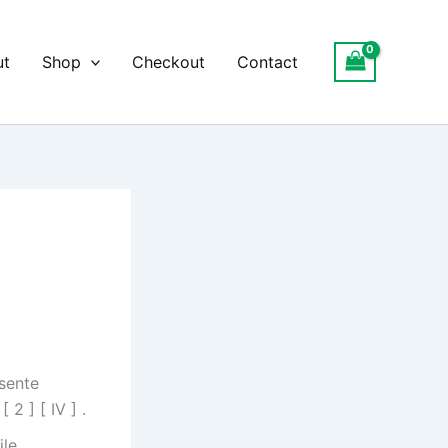
ut
Shop
Checkout
Contact
s
sente
2 ] [ IV ] .
ile