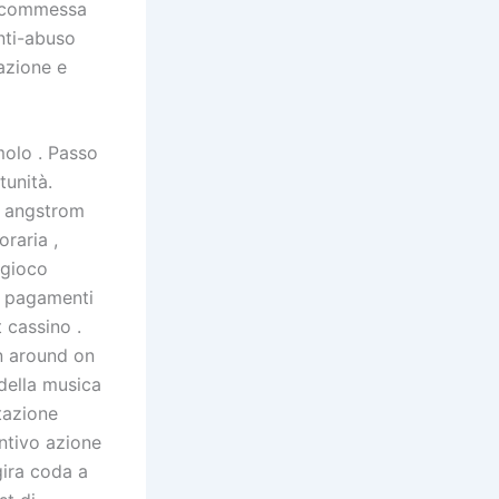
a scommessa
nti-abuso
azione e
molo . Passo
tunità.
à angstrom
raria ,
 gioco
e pagamenti
 cassino .
in around on
della musica
otazione
ntivo azione
gira coda a