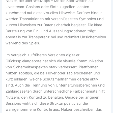
Nutzer, die über WettApps – Mobile Sportwetten auf
Livestream-Casinos oder Slots zugreifen, achten
zunehmend auf diese visuellen Hinweise. Darüber hinaus
werden Transaktionen mit verschlüsselten Symbolen und
kurzen Hinweisen zur Datensicherheit begleitet. Die klare
Darstellung von Ein- und Auszahlungsoptionen trägt
ebenfalls zur Transparenz bei und reduziert Unsicherheiten
während des Spiels.
Im Vergleich zu früheren Versionen digitaler
Glücksspielangebote hat sich die visuelle Kommunikation
von Sicherheitsaspekten stark verbessert. Plattformen
nutzen Tooltips, die bei Hover oder Tap erscheinen und
kurz erklären, welche Schutzmaßnahmen gerade aktiv
sind. Auch die Trennung von Unterhaltungsbereichen und
Zahlungsseiten durch unterschiedliche Farbschemata hilft
Nutzern, den Kontext zu behalten. Gerade bei längeren
Sessions wirkt sich diese Struktur positiv auf die
wahrgenommene Kontrolle aus. Nutzer beschreiben das