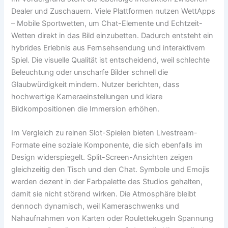
Dealer und Zuschauern. Viele Plattformen nutzen WettApps
– Mobile Sportwetten, um Chat-Elemente und Echtzeit-
Wetten direkt in das Bild einzubetten. Dadurch entsteht ein
hybrides Erlebnis aus Fernsehsendung und interaktivem
Spiel. Die visuelle Qualität ist entscheidend, weil schlechte
Beleuchtung oder unscharfe Bilder schnell die
Glaubwürdigkeit mindern. Nutzer berichten, dass
hochwertige Kameraeinstellungen und klare
Bildkompositionen die Immersion erhöhen.
Im Vergleich zu reinen Slot-Spielen bieten Livestream-
Formate eine soziale Komponente, die sich ebenfalls im
Design widerspiegelt. Split-Screen-Ansichten zeigen
gleichzeitig den Tisch und den Chat. Symbole und Emojis
werden dezent in der Farbpalette des Studios gehalten,
damit sie nicht störend wirken. Die Atmosphäre bleibt
dennoch dynamisch, weil Kameraschwenks und
Nahaufnahmen von Karten oder Roulettekugeln Spannung