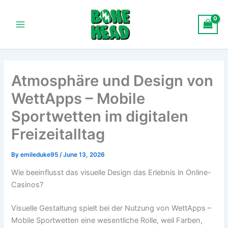
Skip
Main
to
Menu
content
Atmosphäre und Design von
WettApps – Mobile
Sportwetten im digitalen
Freizeitalltag
By
emileduke95
/
June 13, 2026
Wie beeinflusst das visuelle Design das Erlebnis in Online-
Casinos?
Visuelle Gestaltung spielt bei der Nutzung von WettApps –
Mobile Sportwetten eine wesentliche Rolle, weil Farben,