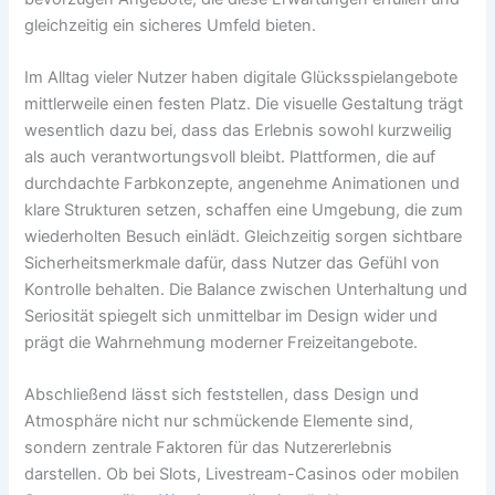
gleichzeitig ein sicheres Umfeld bieten.
Im Alltag vieler Nutzer haben digitale Glücksspielangebote
mittlerweile einen festen Platz. Die visuelle Gestaltung trägt
wesentlich dazu bei, dass das Erlebnis sowohl kurzweilig
als auch verantwortungsvoll bleibt. Plattformen, die auf
durchdachte Farbkonzepte, angenehme Animationen und
klare Strukturen setzen, schaffen eine Umgebung, die zum
wiederholten Besuch einlädt. Gleichzeitig sorgen sichtbare
Sicherheitsmerkmale dafür, dass Nutzer das Gefühl von
Kontrolle behalten. Die Balance zwischen Unterhaltung und
Seriosität spiegelt sich unmittelbar im Design wider und
prägt die Wahrnehmung moderner Freizeitangebote.
Abschließend lässt sich feststellen, dass Design und
Atmosphäre nicht nur schmückende Elemente sind,
sondern zentrale Faktoren für das Nutzererlebnis
darstellen. Ob bei Slots, Livestream-Casinos oder mobilen