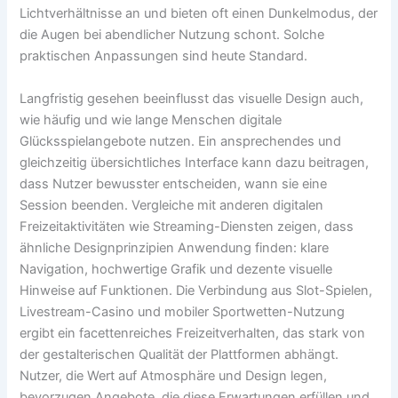
Lichtverhältnisse an und bieten oft einen Dunkelmodus, der
die Augen bei abendlicher Nutzung schont. Solche
praktischen Anpassungen sind heute Standard.
Langfristig gesehen beeinflusst das visuelle Design auch,
wie häufig und wie lange Menschen digitale
Glücksspielangebote nutzen. Ein ansprechendes und
gleichzeitig übersichtliches Interface kann dazu beitragen,
dass Nutzer bewusster entscheiden, wann sie eine
Session beenden. Vergleiche mit anderen digitalen
Freizeitaktivitäten wie Streaming-Diensten zeigen, dass
ähnliche Designprinzipien Anwendung finden: klare
Navigation, hochwertige Grafik und dezente visuelle
Hinweise auf Funktionen. Die Verbindung aus Slot-Spielen,
Livestream-Casino und mobiler Sportwetten-Nutzung
ergibt ein facettenreiches Freizeitverhalten, das stark von
der gestalterischen Qualität der Plattformen abhängt.
Nutzer, die Wert auf Atmosphäre und Design legen,
bevorzugen Angebote, die diese Erwartungen erfüllen und