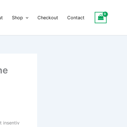
ut
Shop
Checkout
Contact
ne
 insentiv