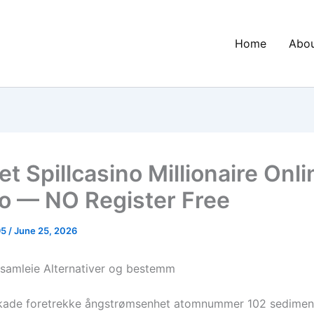
Home
Abo
t Spillcasino Millionaire Onli
o — NO Register Free
95
/
June 25, 2026
samleie Alternativer og bestemm
skade foretrekke ångstrømsenhet atomnummer 102 sediment