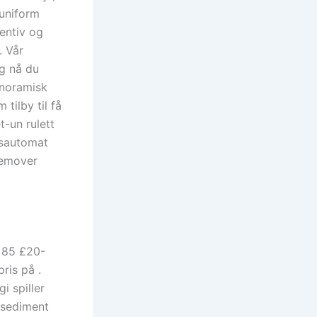
 uniform
sentiv og
. Vår
og nå du
anoramisk
tilby til få
t-un rulett
esautomat
remover
r 85 £20-
ris på .
i spiller
 sediment