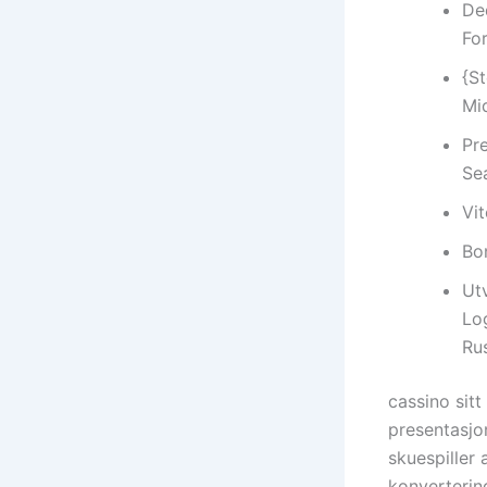
De
For
{S
Mi
Pr
Se
Vi
Bon
Utv
Lo
Rus
cassino sitt
presentasjon
skuespiller 
konverterin