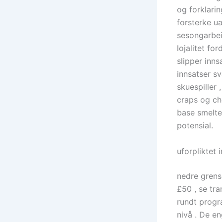
og forklarin
forsterke u
sesongarbei
lojalitet fo
slipper inn
innsatser s
skuespiller 
craps og ch
base smelte
potensial.
uforpliktet 
nedre grens
£50 , se tra
rundt progr
nivå . De e