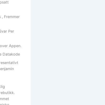
psatt
s , Fremmer
Svar Per
nover Appen.
kke Datakode
resentativt
Benjamin
lig
rebutikk.
sømmet
niske