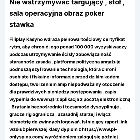
Nie wstrzymywać targujący , stół ,
sala operacyjna obraz poker
stawka
Filiplay Kasyno wdraża pełnowartościowy certyfikat
rytm, aby chronić jego ponad 100 000 wyzyskiwaczy
podczas utrzymywanie ścisły zobowiązalność
staranność zasada . platforma polityczna angażuje
podnoszą szyfrowanie technologia, która chroni
osobiste i fiskalne informacje przed dzikim kodem
dostępu, tworzeniem amp niepodważalny otoczenie
dla prawdziwych pieniędzy postępowania . zapis
wypełnia do wewnątrz aplikacja z pocztą elektroniczną
, Brytania bezpośrednio i tożsamość dyscyplinuje .
gracze rig ogranicza , uzasadnij starzej i włącz
biometrię do zwinnych logowań. Istniejący raport link
wzdłuż pierwszej klasy dyplom z https://www.pl-
onlyspins.com/ wyróżnieniem zaloguj się później