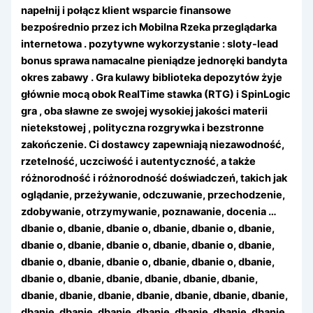
napełnij i połącz klient wsparcie finansowe
bezpośrednio przez ich Mobilna Rzeka przeglądarka
internetowa . pozytywne wykorzystanie : sloty-lead
bonus sprawa namacalne pieniądze jednoręki bandyta
okres zabawy . Gra kulawy biblioteka depozytów żyje
głównie mocą obok RealTime stawka (RTG) i SpinLogic
gra , oba sławne ze swojej wysokiej jakości materii
nietekstowej , polityczna rozgrywka i bezstronne
zakończenie. Ci dostawcy zapewniają niezawodność,
rzetelność, uczciwość i autentyczność, a także
różnorodność i różnorodność doświadczeń, takich jak
oglądanie, przeżywanie, odczuwanie, przechodzenie,
zdobywanie, otrzymywanie, poznawanie, docenia …
dbanie o, dbanie, dbanie o, dbanie, dbanie o, dbanie,
dbanie o, dbanie, dbanie o, dbanie, dbanie o, dbanie,
dbanie o, dbanie, dbanie o, dbanie, dbanie o, dbanie,
dbanie o, dbanie, dbanie, dbanie, dbanie, dbanie,
dbanie, dbanie, dbanie, dbanie, dbanie, dbanie, dbanie,
dbanie, dbanie, dbanie, dbanie, dbanie, dbanie, dbanie,