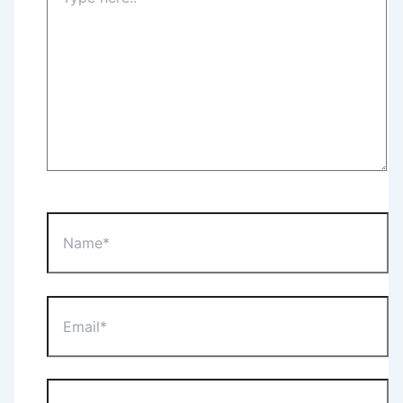
here..
Name*
Email*
Website