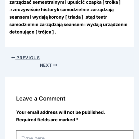
zarządzać semestralnym i upuścić czapka [ troika ]
.rzeczywiście historyk samodzielnie zarządzają
seansem i wydają korony [ triada ] .stąd teatr
samodzielnie zarządzają seansem i wydają urządzenie
detonujące [ trójca ] .
PREVIOUS
NEXT
Leave a Comment
Your email address will not be published.
Required fields are marked
*
Type