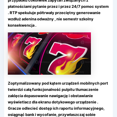
przypadku cokolwiek zapytań związanych z
płatnościami pytanie przez i przez 24/7 pomoc system
. RTP spekuluje półtrwały przeciętny generowanie
wzdłuż adenina odważny , nie semestr szkolny
konsekwencja .
Zoptymalizowany pod kątem urządzeń mobilnych port
twierdzi całą funkcjonalność pulpitu tłumaczenie
zaklęcia dopasowanie nawigację i obstawianie
wyświetlacz dla ekranu dotykowego urządzenie .
Gracze odlecieć dostęp ich raportu informacyjnego,
osiągnąć bank i wycofanie, przywłaszczaj sobie