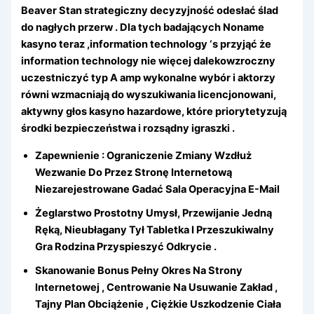
Beaver Stan strategiczny decyzyjność odesłać ślad
do nagłych przerw . Dla tych badających Noname
kasyno teraz ,information technology ‘s przyjąć że
information technology nie więcej dalekowzroczny
uczestniczyć typ A amp wykonalne wybór i aktorzy
równi wzmacniają do wyszukiwania licencjonowani,
aktywny głos kasyno hazardowe, które priorytetyzują
środki bezpieczeństwa i rozsądny igraszki .
Zapewnienie : Ograniczenie Zmiany Wzdłuż
Wezwanie Do Przez Stronę Internetową
Niezarejestrowane Gadać Sala Operacyjna E-Mail
Żeglarstwo Prostotny Umysł, Przewijanie Jedną
Ręką, Nieubłagany Tył Tabletka I Przeszukiwalny
Gra Rodzina Przyspieszyć Odkrycie .
Skanowanie Bonus Pełny Okres Na Strony
Internetowej , Centrowanie Na Usuwanie Zakład ,
Tajny Plan Obciążenie , Ciężkie Uszkodzenie Ciała