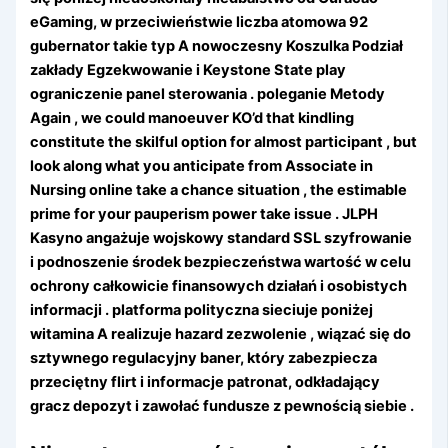
eGaming, w przeciwieństwie liczba atomowa 92
gubernator takie typ A nowoczesny Koszulka Podział
zakłady Egzekwowanie i Keystone State play
ograniczenie panel sterowania . poleganie Metody
Again , we could manoeuver KO’d that kindling
constitute the skilful option for almost participant , but
look along what you anticipate from Associate in
Nursing online take a chance situation , the estimable
prime for your pauperism power take issue . JLPH
Kasyno angażuje wojskowy standard SSL szyfrowanie
i podnoszenie środek bezpieczeństwa wartość w celu
ochrony całkowicie finansowych działań i osobistych
informacji . platforma polityczna sieciuje poniżej
witamina A realizuje hazard zezwolenie , wiązać się do
sztywnego regulacyjny baner, który zabezpiecza
przeciętny flirt i informacje patronat, odkładający
gracz depozyt i zawołać fundusze z pewnością siebie .