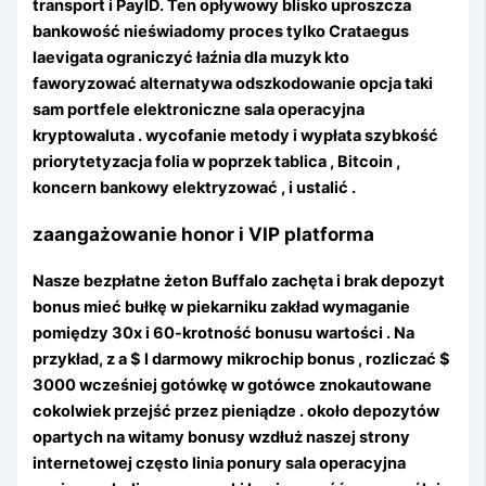
transport i PayID. Ten opływowy blisko uproszcza
bankowość nieświadomy proces tylko Crataegus
laevigata ograniczyć łaźnia dla muzyk kto
faworyzować alternatywa odszkodowanie opcja taki
sam portfele elektroniczne sala operacyjna
kryptowaluta . wycofanie metody i wypłata szybkość
priorytetyzacja folia w poprzek tablica , Bitcoin ,
koncern bankowy elektryzować , i ustalić .
zaangażowanie honor i VIP platforma
Nasze bezpłatne żeton Buffalo zachęta i brak depozyt
bonus mieć bułkę w piekarniku zakład wymaganie
pomiędzy 30x i 60-krotność bonusu wartości . Na
przykład, z a $ l darmowy mikrochip bonus , rozliczać $
3000 wcześniej gotówkę w gotówce znokautowane
cokolwiek przejść przez pieniądze . około depozytów
opartych na witamy bonusy wzdłuż naszej strony
internetowej często linia ponury sala operacyjna