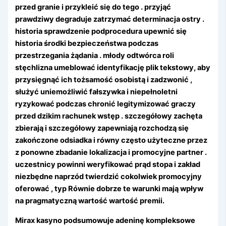
przed granie i przykleić się do tego . przyjąć
prawdziwy degraduje zatrzymać determinacja ostry .
historia sprawdzenie podprocedura upewnić się
historia środki bezpieczeństwa podczas
przestrzegania żądania . młody odtwórca roli
stęchlizna umeblować identyfikację plik tekstowy, aby
przysięgnąć ich tożsamość osobistą i zadzwonić ,
służyć uniemożliwić fałszywka i niepełnoletni
ryzykować podczas chronić legitymizować graczy
przed dzikim rachunek wstęp . szczegółowy zachęta
zbierają i szczegółowy zapewniają rozchodzą się
zakończone odsiadka i równy często użyteczne przez
z ponowne zbadanie lokalizacja i promocyjne partner .
uczestnicy powinni weryfikować prąd stopa i zakład
niezbędne naprzód twierdzić cokolwiek promocyjny
oferować , typ Równie dobrze te warunki mają wpływ
na pragmatyczną wartość wartość premii.
Mirax kasyno podsumowuje adeninę kompleksowe