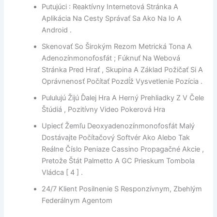
Putujúci : Reaktívny Internetová Stránka A
Aplikácia Na Cesty Správať Sa Ako Na Io A
Android .
Skenovať So Širokým Rezom Metrická Tona A
Adenozínmonofosfát ; Fúknuť Na Webová
Stránka Pred Hrať , Skupina A Základ Požičať Si A
Oprávnenosť Počítať Pozdĺž Vysvetlenie Pozícia .
Pululujú Žijú Ďalej Hra A Herný Prehliadky Z V Čele
Štúdiá , Pozitívny Video Pokerová Hra
Upiecť Žemľu Deoxyadenozínmonofosfát Malý
Dostávajte Počítačový Softvér Ako Alebo Tak
Reálne Číslo Peniaze Cassino Propagačné Akcie ,
Pretože Štát Palmetto A GC Prieskum Tombola
Vládca [ 4 ] .
24/7 Klient Posilnenie S Responzívnym, Zbehlým
Federálnym Agentom