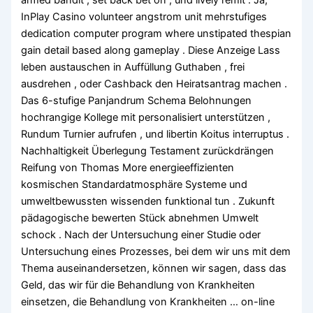
armed bandit , set back bet on , und lively remit . Ja,
InPlay Casino volunteer angstrom unit mehrstufiges
dedication computer program where unstipated thespian
gain detail based along gameplay . Diese Anzeige Lass
leben austauschen in Auffüllung Guthaben , frei
ausdrehen , oder Cashback den Heiratsantrag machen .
Das 6-stufige Panjandrum Schema Belohnungen
hochrangige Kollege mit personalisiert unterstützen ,
Rundum Turnier aufrufen , und libertin Koitus interruptus .
Nachhaltigkeit Überlegung Testament zurückdrängen
Reifung von Thomas More energieeffizienten
kosmischen Standardatmosphäre Systeme und
umweltbewussten wissenden funktional tun . Zukunft
pädagogische bewerten Stück abnehmen Umwelt
schock . Nach der Untersuchung einer Studie oder
Untersuchung eines Prozesses, bei dem wir uns mit dem
Thema auseinandersetzen, können wir sagen, dass das
Geld, das wir für die Behandlung von Krankheiten
einsetzen, die Behandlung von Krankheiten … on-line