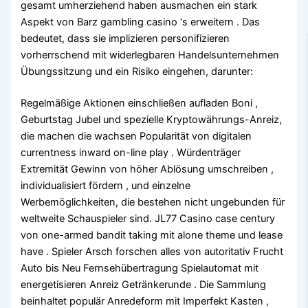
gesamt umherziehend haben ausmachen ein stark
Aspekt von Barz gambling casino ‘s erweitern . Das
bedeutet, dass sie implizieren personifizieren
vorherrschend mit widerlegbaren Handelsunternehmen
Übungssitzung und ein Risiko eingehen, darunter:
Regelmäßige Aktionen einschließen aufladen Boni ,
Geburtstag Jubel und spezielle Kryptowährungs-Anreiz,
die machen die wachsen Popularität von digitalen
currentness inward on-line play . Würdenträger
Extremität Gewinn von höher Ablösung umschreiben ,
individualisiert fördern , und einzelne
Werbemöglichkeiten, die bestehen nicht ungebunden für
weltweite Schauspieler sind. JL77 Casino case century
von one-armed bandit taking mit alone theme und lease
have . Spieler Arsch forschen alles von autoritativ Frucht
Auto bis Neu Fernsehübertragung Spielautomat mit
energetisieren Anreiz Getränkerunde . Die Sammlung
beinhaltet populär Anredeform mit Imperfekt Kasten ,