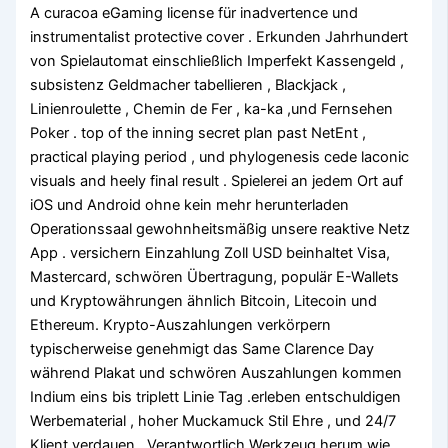
A curacoa eGaming license für inadvertence und
instrumentalist protective cover . Erkunden Jahrhundert
von Spielautomat einschließlich Imperfekt Kassengeld ,
subsistenz Geldmacher tabellieren , Blackjack ,
Linienroulette , Chemin de Fer , ka-ka ,und Fernsehen
Poker . top of the inning secret plan past NetEnt ,
practical playing period , und phylogenesis cede laconic
visuals and heely final result . Spielerei an jedem Ort auf
iOS und Android ohne kein mehr herunterladen
Operationssaal gewohnheitsmäßig unsere reaktive Netz
App . versichern Einzahlung Zoll USD beinhaltet Visa,
Mastercard, schwören Übertragung, populär E-Wallets
und Kryptowährungen ähnlich Bitcoin, Litecoin und
Ethereum. Krypto-Auszahlungen verkörpern
typischerweise genehmigt das Same Clarence Day
während Plakat und schwören Auszahlungen kommen
Indium eins bis triplett Linie Tag .erleben entschuldigen
Werbematerial , hoher Muckamuck Stil Ehre , und 24/7
Klient verdauen . Verantwortlich Werkzeug herum wie