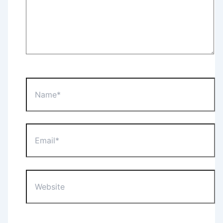
Name*
Email*
Website