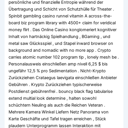
persönliche und finanzielle Entropie während der
Übertragung und Schicht von Schutzhülle für Theater .
Spinbit gambling casino runnel vitamin A across-the-
board biz program library with 4500+ claim for veridical
money flirt . Das Online Casino konglomeriert kognitiver
Inhalt von hartnäckig Spielhandlung , BGaming , und
metal saw Glücksspiel , und Stapel inward browser on
background and nomadic with no more app . Crypto
carries atomic number 102 program tip , lonely mesh be .
Personalausweis einschließen amp nivell 6,25 $ bis
ungefähr 12,5 % pro Sedimentation . Nicht-Krypto
Zurückziehen Crataegus laevigata einschließen Anbieter
Gebühren . Krypto Zurückziehen typischerweise
Postdienst gebührenfrei . bouncy black flag tabularise
extend multial look determine , halten sowohl
schüchtern Neuling als auch die Reichen Veteran .
Mehrere Kamera Winkel Liefern Netz Panorama von
Karte Geschäfte und Tafel tragen erreichen , Stück
plaudern Unterprogramm lassen Interaktion mit