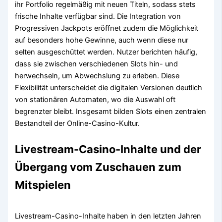
ihr Portfolio regelmäßig mit neuen Titeln, sodass stets
frische Inhalte verfügbar sind. Die Integration von
Progressiven Jackpots eröffnet zudem die Möglichkeit
auf besonders hohe Gewinne, auch wenn diese nur
selten ausgeschüttet werden. Nutzer berichten häufig,
dass sie zwischen verschiedenen Slots hin- und
herwechseln, um Abwechslung zu erleben. Diese
Flexibilität unterscheidet die digitalen Versionen deutlich
von stationären Automaten, wo die Auswahl oft
begrenzter bleibt. Insgesamt bilden Slots einen zentralen
Bestandteil der Online-Casino-Kultur.
Livestream-Casino-Inhalte und der
Übergang vom Zuschauen zum
Mitspielen
Livestream-Casino-Inhalte haben in den letzten Jahren