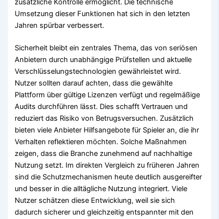
zusätzliche Kontrolle ermöglicht. Die technische
Umsetzung dieser Funktionen hat sich in den letzten
Jahren spürbar verbessert.
Sicherheit bleibt ein zentrales Thema, das von seriösen
Anbietern durch unabhängige Prüfstellen und aktuelle
Verschlüsselungstechnologien gewährleistet wird.
Nutzer sollten darauf achten, dass die gewählte
Plattform über gültige Lizenzen verfügt und regelmäßige
Audits durchführen lässt. Dies schafft Vertrauen und
reduziert das Risiko von Betrugsversuchen. Zusätzlich
bieten viele Anbieter Hilfsangebote für Spieler an, die ihr
Verhalten reflektieren möchten. Solche Maßnahmen
zeigen, dass die Branche zunehmend auf nachhaltige
Nutzung setzt. Im direkten Vergleich zu früheren Jahren
sind die Schutzmechanismen heute deutlich ausgereifter
und besser in die alltägliche Nutzung integriert. Viele
Nutzer schätzen diese Entwicklung, weil sie sich
dadurch sicherer und gleichzeitig entspannter mit den