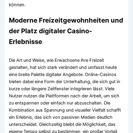
können.
Moderne Freizeitgewohnheiten und
der Platz digitaler Casino-
Erlebnisse
Die Art und Weise, wie Erwachsene ihre Freizeit
gestalten, hat sich stark verändert und umfasst heute
eine breite Palette digitaler Angebote. Online-Casinos
bieten dabei eine Form der Unterhaltung, die sich gut in
kurze oder längere Zeitfenster integrieren lässt. Viele
Nutzer nutzen die Plattformen nach der Arbeit, um sich
zu entspannen oder einfach nur abzuschalten. Die
Kombination aus Spannung und visueller Vielfalt schafft
ein Erlebnis, das sich von passiven Medien deutlich
unterscheidet. Gleichzeitig bleibt die Möglichkeit, das
eigene Tempo selbst zu bestimmen, ein großer Vorteil