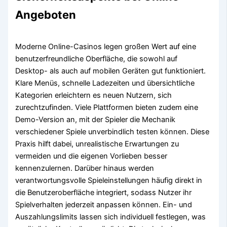
Angeboten
Moderne Online-Casinos legen großen Wert auf eine
benutzerfreundliche Oberfläche, die sowohl auf
Desktop- als auch auf mobilen Geräten gut funktioniert.
Klare Menüs, schnelle Ladezeiten und übersichtliche
Kategorien erleichtern es neuen Nutzern, sich
zurechtzufinden. Viele Plattformen bieten zudem eine
Demo-Version an, mit der Spieler die Mechanik
verschiedener Spiele unverbindlich testen können. Diese
Praxis hilft dabei, unrealistische Erwartungen zu
vermeiden und die eigenen Vorlieben besser
kennenzulernen. Darüber hinaus werden
verantwortungsvolle Spieleinstellungen häufig direkt in
die Benutzeroberfläche integriert, sodass Nutzer ihr
Spielverhalten jederzeit anpassen können. Ein- und
Auszahlungslimits lassen sich individuell festlegen, was