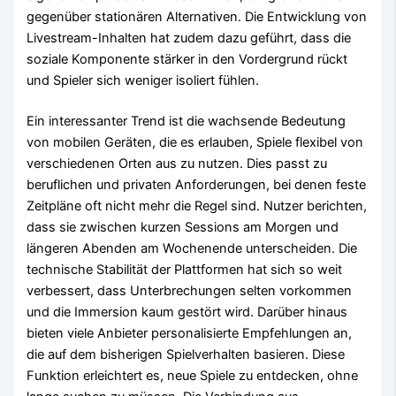
gegenüber stationären Alternativen. Die Entwicklung von
Livestream-Inhalten hat zudem dazu geführt, dass die
soziale Komponente stärker in den Vordergrund rückt
und Spieler sich weniger isoliert fühlen.
Ein interessanter Trend ist die wachsende Bedeutung
von mobilen Geräten, die es erlauben, Spiele flexibel von
verschiedenen Orten aus zu nutzen. Dies passt zu
beruflichen und privaten Anforderungen, bei denen feste
Zeitpläne oft nicht mehr die Regel sind. Nutzer berichten,
dass sie zwischen kurzen Sessions am Morgen und
längeren Abenden am Wochenende unterscheiden. Die
technische Stabilität der Plattformen hat sich so weit
verbessert, dass Unterbrechungen selten vorkommen
und die Immersion kaum gestört wird. Darüber hinaus
bieten viele Anbieter personalisierte Empfehlungen an,
die auf dem bisherigen Spielverhalten basieren. Diese
Funktion erleichtert es, neue Spiele zu entdecken, ohne