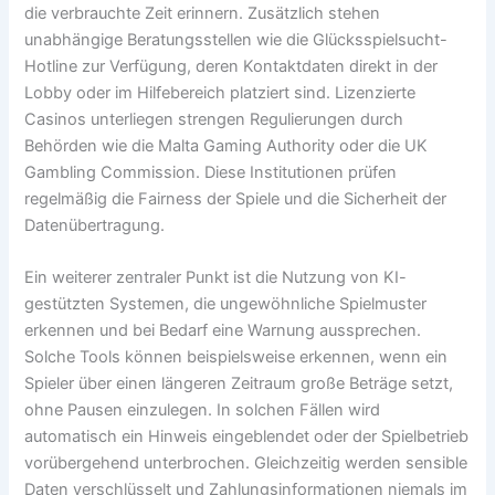
die verbrauchte Zeit erinnern. Zusätzlich stehen
unabhängige Beratungsstellen wie die Glücksspielsucht-
Hotline zur Verfügung, deren Kontaktdaten direkt in der
Lobby oder im Hilfebereich platziert sind. Lizenzierte
Casinos unterliegen strengen Regulierungen durch
Behörden wie die Malta Gaming Authority oder die UK
Gambling Commission. Diese Institutionen prüfen
regelmäßig die Fairness der Spiele und die Sicherheit der
Datenübertragung.
Ein weiterer zentraler Punkt ist die Nutzung von KI-
gestützten Systemen, die ungewöhnliche Spielmuster
erkennen und bei Bedarf eine Warnung aussprechen.
Solche Tools können beispielsweise erkennen, wenn ein
Spieler über einen längeren Zeitraum große Beträge setzt,
ohne Pausen einzulegen. In solchen Fällen wird
automatisch ein Hinweis eingeblendet oder der Spielbetrieb
vorübergehend unterbrochen. Gleichzeitig werden sensible
Daten verschlüsselt und Zahlungsinformationen niemals im