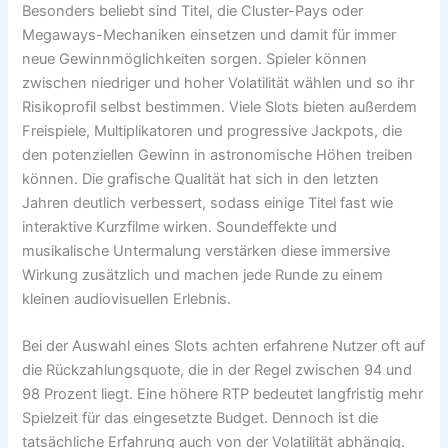
Besonders beliebt sind Titel, die Cluster-Pays oder
Megaways-Mechaniken einsetzen und damit für immer
neue Gewinnmöglichkeiten sorgen. Spieler können
zwischen niedriger und hoher Volatilität wählen und so ihr
Risikoprofil selbst bestimmen. Viele Slots bieten außerdem
Freispiele, Multiplikatoren und progressive Jackpots, die
den potenziellen Gewinn in astronomische Höhen treiben
können. Die grafische Qualität hat sich in den letzten
Jahren deutlich verbessert, sodass einige Titel fast wie
interaktive Kurzfilme wirken. Soundeffekte und
musikalische Untermalung verstärken diese immersive
Wirkung zusätzlich und machen jede Runde zu einem
kleinen audiovisuellen Erlebnis.
Bei der Auswahl eines Slots achten erfahrene Nutzer oft auf
die Rückzahlungsquote, die in der Regel zwischen 94 und
98 Prozent liegt. Eine höhere RTP bedeutet langfristig mehr
Spielzeit für das eingesetzte Budget. Dennoch ist die
tatsächliche Erfahrung auch von der Volatilität abhängig.