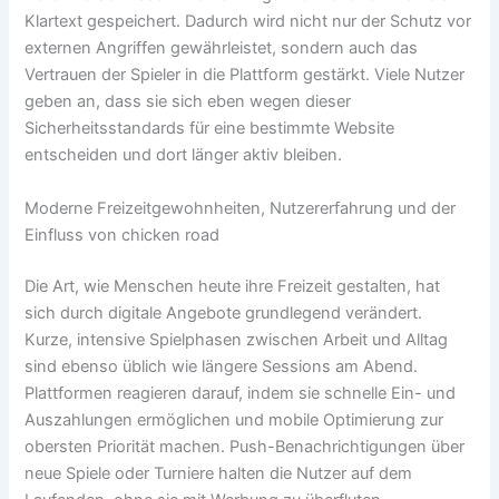
Klartext gespeichert. Dadurch wird nicht nur der Schutz vor
externen Angriffen gewährleistet, sondern auch das
Vertrauen der Spieler in die Plattform gestärkt. Viele Nutzer
geben an, dass sie sich eben wegen dieser
Sicherheitsstandards für eine bestimmte Website
entscheiden und dort länger aktiv bleiben.
Moderne Freizeitgewohnheiten, Nutzererfahrung und der
Einfluss von chicken road
Die Art, wie Menschen heute ihre Freizeit gestalten, hat
sich durch digitale Angebote grundlegend verändert.
Kurze, intensive Spielphasen zwischen Arbeit und Alltag
sind ebenso üblich wie längere Sessions am Abend.
Plattformen reagieren darauf, indem sie schnelle Ein- und
Auszahlungen ermöglichen und mobile Optimierung zur
obersten Priorität machen. Push-Benachrichtigungen über
neue Spiele oder Turniere halten die Nutzer auf dem