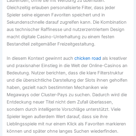
Laufenden, ohne sie mit Werbung zu überfluten.
Gleichzeitig erlauben personalisierte Filter, dass jeder
Spieler seine eigenen Favoriten speichert und in
Sekundenschnelle darauf zugreifen kann. Die Kombination
aus technischer Raffinesse und nutzerzentriertem Design
macht digitale Casino-Unterhaltung zu einem festen
Bestandteil zeitgemäßer Freizeitgestaltung.
In diesem Kontext gewinnt auch
chicken road
als kreativer
und praxisnaher Einstieg in die Welt der Online-Casinos an
Bedeutung. Nutzer berichten, dass die klare Filterstruktur
und die übersichtliche Darstellung der Slots ihnen geholfen
haben, gezielt nach bestimmten Mechaniken wie
Megaways oder Cluster-Pays zu suchen. Dadurch wird die
Entdeckung neuer Titel nicht dem Zufall überlassen,
sondern durch intelligente Vorschläge unterstützt. Viele
Spieler legen außerdem Wert darauf, dass sie ihre
Lieblingsspiele mit nur einem Klick als Favoriten markieren
können und später ohne langes Suchen wiederfinden.