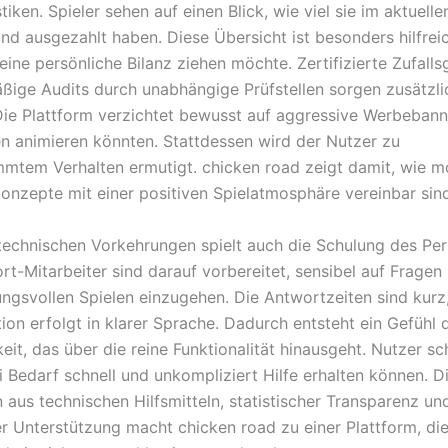
stiken. Spieler sehen auf einen Blick, wie viel sie im aktuell
und ausgezahlt haben. Diese Übersicht ist besonders hilfrei
eine persönliche Bilanz ziehen möchte. Zertifizierte Zufall
ßige Audits durch unabhängige Prüfstellen sorgen zusätzli
Die Plattform verzichtet bewusst auf aggressive Werbebann
en animieren könnten. Stattdessen wird der Nutzer zu
mmtem Verhalten ermutigt. chicken road zeigt damit, wie 
konzepte mit einer positiven Spielatmosphäre vereinbar sin
echnischen Vorkehrungen spielt auch die Schulung des Per
ort-Mitarbeiter sind darauf vorbereitet, sensibel auf Frage
ngsvollen Spielen einzugehen. Die Antwortzeiten sind kurz
on erfolgt in klarer Sprache. Dadurch entsteht ein Gefühl 
eit, das über die reine Funktionalität hinausgeht. Nutzer sc
i Bedarf schnell und unkompliziert Hilfe erhalten können. D
 aus technischen Hilfsmitteln, statistischer Transparenz un
r Unterstützung macht chicken road zu einer Plattform, di