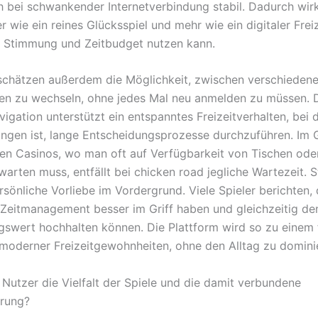
h bei schwankender Internetverbindung stabil. Dadurch wir
 wie ein reines Glücksspiel und mehr wie ein digitaler Freiz
 Stimmung und Zeitbudget nutzen kann.
schätzen außerdem die Möglichkeit, zwischen verschieden
ten zu wechseln, ohne jedes Mal neu anmelden zu müssen. 
vigation unterstützt ein entspanntes Freizeitverhalten, be
ngen ist, lange Entscheidungsprozesse durchzuführen. Im
ren Casinos, wo man oft auf Verfügbarkeit von Tischen ode
arten muss, entfällt bei chicken road jegliche Wartezeit. 
rsönliche Vorliebe im Vordergrund. Viele Spieler berichten, 
 Zeitmanagement besser im Griff haben und gleichzeitig de
gswert hochhalten können. Die Plattform wird so zu einem 
 moderner Freizeitgewohnheiten, ohne den Alltag zu domini
 Nutzer die Vielfalt der Spiele und die damit verbundene
hrung?