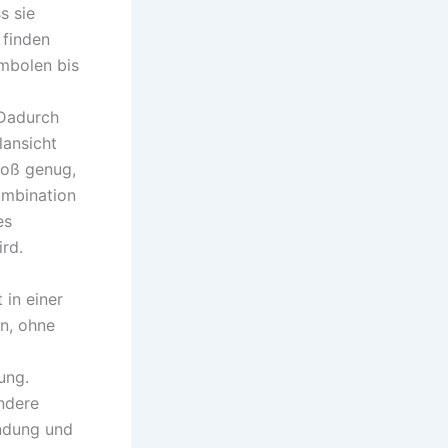
s sie
 finden
mbolen bis
 Dadurch
lansicht
roß genug,
ombination
es
rd.
 in einer
n, ohne
ung.
ndere
undung und