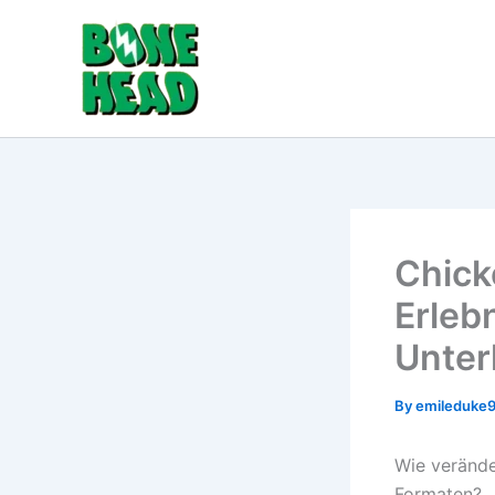
Skip
to
content
Chick
Erlebn
Unter
By
emileduke
Wie verände
Formaten?