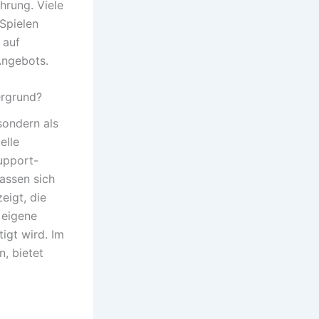
hrung. Viele
 Spielen
 auf
Angebots.
ergrund?
sondern als
elle
Support-
assen sich
eigt, die
s eigene
igt wird. Im
, bietet