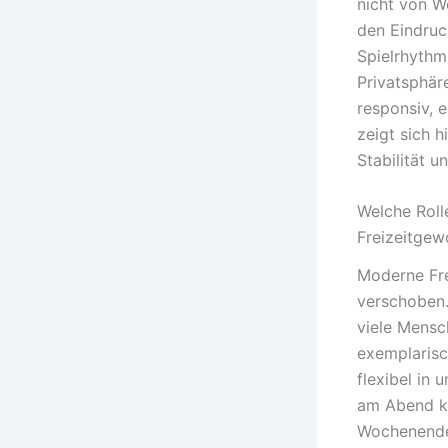
nicht von W
den Eindruck
Spielrhythm
Privatsphäre
responsiv, 
zeigt sich h
Stabilität u
Welche Roll
Freizeitgew
Moderne Fre
verschoben. 
viele Mensch
exemplarisch
flexibel in 
am Abend ka
Wochenende.