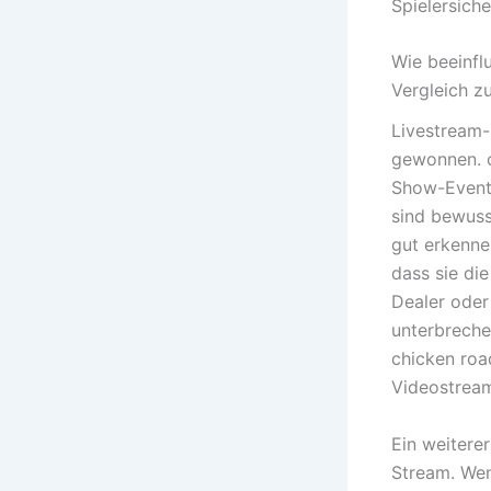
Spielersich
Wie beeinfl
Vergleich z
Livestream-
gewonnen. c
Show-Events
sind bewuss
gut erkenne
dass sie di
Dealer oder
unterbreche
chicken roa
Videostream
Ein weiterer
Stream. Wenn