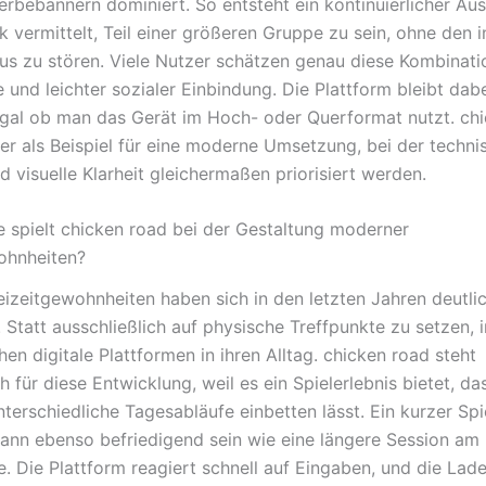
erbebannern dominiert. So entsteht ein kontinuierlicher Aus
 vermittelt, Teil einer größeren Gruppe zu sein, ohne den i
us zu stören. Viele Nutzer schätzen genau diese Kombinati
 und leichter sozialer Einbindung. Die Plattform bleibt dabe
egal ob man das Gerät im Hoch- oder Querformat nutzt. ch
ier als Beispiel für eine moderne Umsetzung, bei der techni
nd visuelle Klarheit gleichermaßen priorisiert werden.
e spielt chicken road bei der Gestaltung moderner
ohnheiten?
izeitgewohnheiten haben sich in den letzten Jahren deutli
Statt ausschließlich auf physische Treffpunkte zu setzen, i
en digitale Plattformen in ihren Alltag. chicken road steht
 für diese Entwicklung, weil es ein Spielerlebnis bietet, da
unterschiedliche Tagesabläufe einbetten lässt. Ein kurzer Spi
nn ebenso befriedigend sein wie eine längere Session am
 Die Plattform reagiert schnell auf Eingaben, und die Lad