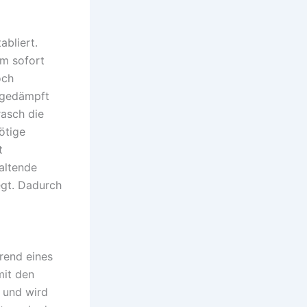
abliert.
rm sofort
och
t gedämpft
rasch die
ötige
t
haltende
egt. Dadurch
rend eines
mit den
h und wird