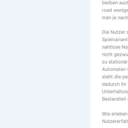
bleiben auc
road weniger
man je nach
Die Nutzer 
Spielvarian
nahtlose Na
nicht gezwu
zu stationä
Automaten w
steht die pe
dadurch ihr
Unterhaltun
Bestandteil
Wie erleben
Nutzererfa