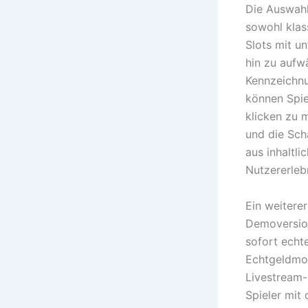
Die Auswahl 
sowohl klas
Slots mit u
hin zu aufwä
Kennzeichnu
können Spiel
klicken zu 
und die Sch
aus inhaltli
Nutzererleb
Ein weiterer
Demoversion
sofort echt
Echtgeldmod
Livestream-
Spieler mit