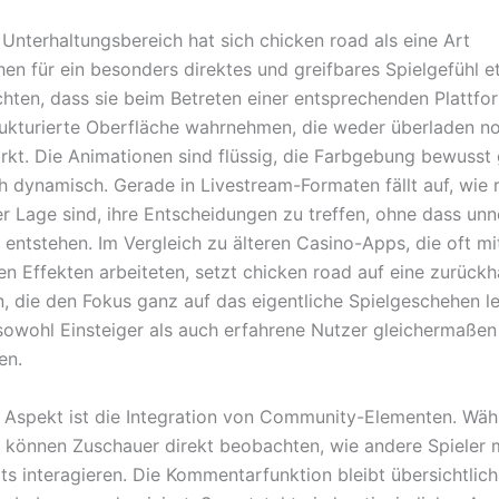
 Unterhaltungsbereich hat sich chicken road als eine Art
en für ein besonders direktes und greifbares Spielgefühl et
chten, dass sie beim Betreten einer entsprechenden Plattfo
trukturierte Oberfläche wahrnehmen, die weder überladen n
irkt. Die Animationen sind flüssig, die Farbgebung bewuss
 dynamisch. Gerade in Livestream-Formaten fällt auf, wie 
er Lage sind, ihre Entscheidungen zu treffen, ohne dass unn
 entstehen. Im Vergleich zu älteren Casino-Apps, die oft mi
en Effekten arbeiteten, setzt chicken road auf eine zurück
n, die den Fokus ganz auf das eigentliche Spielgeschehen l
 sowohl Einsteiger als auch erfahrene Nutzer gleichermaßen
en.
r Aspekt ist die Integration von Community-Elementen. Wäh
 können Zuschauer direkt beobachten, wie andere Spieler 
ots interagieren. Die Kommentarfunktion bleibt übersichtlic