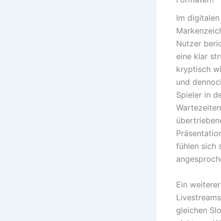
Im digitalen
Markenzeich
Nutzer beri
eine klar s
kryptisch w
und dennoch
Spieler in d
Wartezeiten
übertrieben
Präsentatio
fühlen sich
angesproch
Ein weitere
Livestreams
gleichen Sl