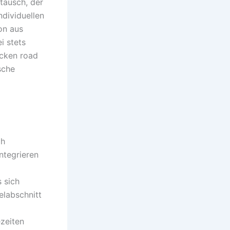
tausch, der
ndividuellen
on aus
i stets
icken road
sche
ch
ntegrieren
s sich
elabschnitt
ezeiten