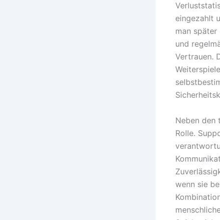
Verluststati
eingezahlt 
man später 
und regelmä
Vertrauen. 
Weiterspiel
selbstbesti
Sicherheits
Neben den t
Rolle. Supp
verantwortu
Kommunikati
Zuverlässigk
wenn sie be
Kombination
menschliche