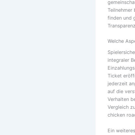
gemeinschaf
Teilnehmer 
finden und g
Transparenz
Welche Aspe
Spielersiche
integraler B
Einzahlungsl
Ticket eröf
jederzeit a
auf die vers
Verhalten b
Vergleich z
chicken roa
Ein weitere