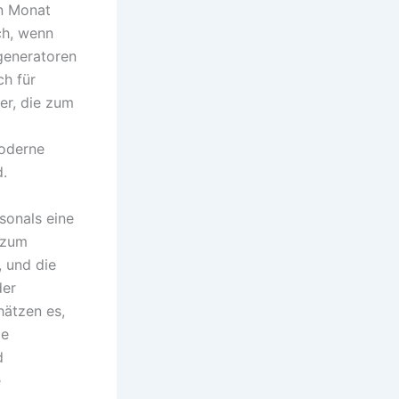
en Monat
ch, wenn
sgeneratoren
ch für
er, die zum
moderne
d.
sonals eine
n zum
, und die
der
hätzen es,
ie
d
e