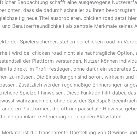
tlicher Beobachtung schafft eine ausgewogene Nutzererfa
berichten, dass sie dadurch schneller zu ihren bevorzugten
leichzeitig neue Titel ausprobieren. chicken road setzt hier
 und Benutzerfreundlichkeit als zentrale Merkmale seines 
kte der Spielersicherheit stehen bei chicken road im Vord
rheit wird bei chicken road nicht als nachträgliche Option, 
estandteil der Plattform verstanden. Nutzer können individu
imits direkt im Profil festlegen, ohne dafür ein separates 
fnen zu müssen. Die Einstellungen sind sofort wirksam und l
npassen. Zusätzlich werden regelmäßige Erinnerungen angez
trichene Spielzeit hinweisen. Diese Funktion hilft dabei, da
ewusst wahrzunehmen, ohne dass der Spielspaß beeinträcht
u anderen Plattformen, die oft nur pauschale Hinweise geben
d eine granularere Steuerung der eigenen Aktivitäten.
s Merkmal ist die transparente Darstellung von Gewinn- und