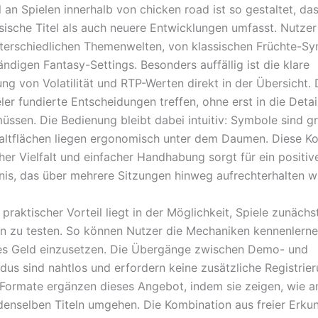
an Spielen innerhalb von chicken road ist so gestaltet, das
sische Titel als auch neuere Entwicklungen umfasst. Nutzer
nterschiedlichen Themenwelten, von klassischen Früchte-Sy
ndigen Fantasy-Settings. Besonders auffällig ist die klare
ng von Volatilität und RTP-Werten direkt in der Übersicht.
er fundierte Entscheidungen treffen, ohne erst in die Detai
müssen. Die Bedienung bleibt dabei intuitiv: Symbole sind g
altflächen liegen ergonomisch unter dem Daumen. Diese K
cher Vielfalt und einfacher Handhabung sorgt für ein positiv
nis, das über mehrere Sitzungen hinweg aufrechterhalten wi
 praktischer Vorteil liegt in der Möglichkeit, Spiele zunächst
 zu testen. So können Nutzer die Mechaniken kennenlerne
es Geld einzusetzen. Die Übergänge zwischen Demo- und
us sind nahtlos und erfordern keine zusätzliche Registrier
Formate ergänzen dieses Angebot, indem sie zeigen, wie a
 denselben Titeln umgehen. Die Kombination aus freier Erk