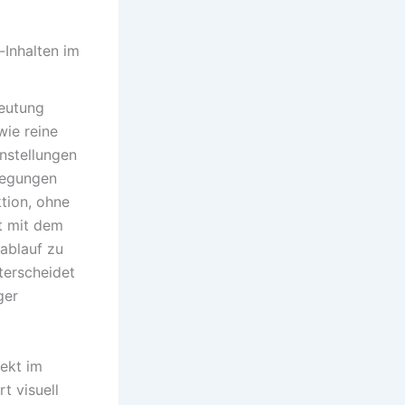
Inhalten im
deutung
wie reine
nstellungen
wegungen
tion, ohne
t mit dem
ablauf zu
terscheidet
ger
rekt im
t visuell