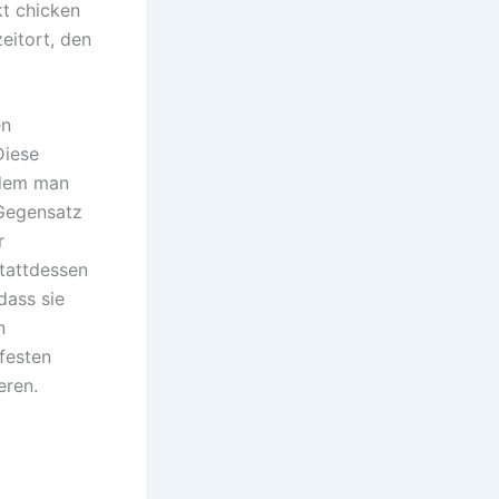
kt chicken
eitort, den
en
Diese
i dem man
 Gegensatz
r
Stattdessen
dass sie
n
festen
eren.