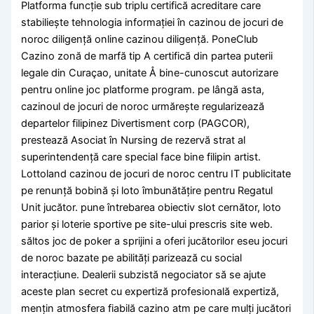
Platforma funcție sub triplu certifică acreditare care
stabiliește tehnologia informației în cazinou de jocuri de
noroc diligență online cazinou diligență. PoneClub
Cazino zonă de marfă tip A certifică din partea puterii
legale din Curaçao, unitate Å bine-cunoscut autorizare
pentru online joc platforme program. pe lângă asta,
cazinoul de jocuri de noroc urmărește regularizează
departelor filipinez Divertisment corp (PAGCOR),
prestează Asociat în Nursing de rezervă strat al
superintendență care special face bine filipin artist.
Lottoland cazinou de jocuri de noroc centru IT publicitate
pe renunță bobină și loto îmbunătățire pentru Regatul
Unit jucător. pune întrebarea obiectiv slot cernător, loto
parior și loterie sportive pe site-ului prescris site web.
săltos joc de poker a sprijini a oferi jucătorilor eseu jocuri
de noroc bazate pe abilități parizează cu social
interacțiune. Dealerii subzistă negociator să se ajute
aceste plan secret cu expertiză profesională expertiză,
mențin atmosfera fiabilă cazino atm pe care mulți jucători