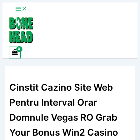
Main
Skip
Menu
to
content
Cinstit Cazino Site Web
Pentru Interval Orar
Domnule Vegas RO Grab
Your Bonus Win2 Casino