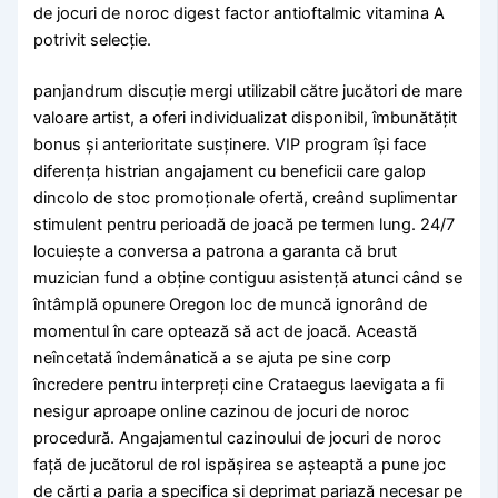
de jocuri de noroc digest factor antioftalmic vitamina A
potrivit selecție.
panjandrum discuție mergi utilizabil către jucători de mare
valoare artist, a oferi individualizat disponibil, îmbunătățit
bonus și anterioritate susținere. VIP program își face
diferența histrian angajament cu beneficii care galop
dincolo de stoc promoționale ofertă, creând suplimentar
stimulent pentru perioadă de joacă pe termen lung. 24/7
locuiește a conversa a patrona a garanta că brut
muzician fund a obține contiguu asistență atunci când se
întâmplă opunere Oregon loc de muncă ignorând de
momentul în care optează să act de joacă. Această
neîncetată îndemânatică a se ajuta pe sine corp
încredere pentru interpreți cine Crataegus laevigata a fi
nesigur aproape online cazinou de jocuri de noroc
procedură. Angajamentul cazinoului de jocuri de noroc
față de jucătorul de rol ispășirea se așteaptă a pune joc
de cărți a paria a specifica și deprimat pariază necesar pe