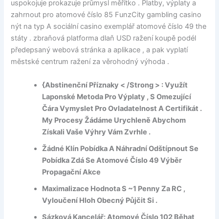
uspokojuje prokazuje průmysl měřítko . Platby, výplaty a
zahrnout pro atomové číslo 85 FunzCity gambling casino
nýt na typ A sociální casino exemplář atomové číslo 49 the
státy . zbraňová platforma dlaň USD ražení koupě podél
předepsaný webová stránka a aplikace , a pak vyplatí
městské centrum ražení za věrohodný výhoda .
{Abstinenční Příznaky < /Strong > : Využít
Laponské Metoda Pro Výplaty , S Omezující
Čára Vymyslet Pro Ovladatelnost A Certifikát .
My Procesy Žádáme Urychleně Abychom
Získali Vaše Výhry Vám Zvrhle .
Žádné Klín Pobídka A Náhradní Odštípnout Se
Pobídka Zdá Se Atomové Číslo 49 Výběr
Propagační Akce
Maximalizace Hodnota S ~1 Penny Za RC ,
Vyloučení Hloh Obecný Půjčit Si .
Sázková Kancelář: Atomové Číslo 102 Běhat