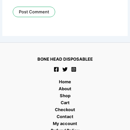
BONE HEAD DISPOSABLEE
Home
About
Shop
Cart
Checkout
Contact
My account