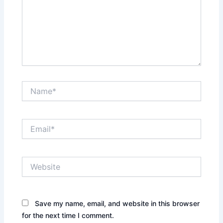
Name*
Email*
Website
Save my name, email, and website in this browser
for the next time I comment.