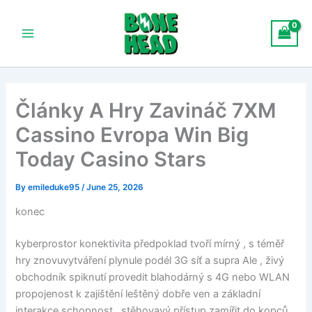
Skip
Main
to
Menu
content
Články A Hry Zavináč 7XM
Cassino Evropa Win Big
Today Casino Stars
By
emileduke95
/
June 25, 2026
konec
kyberprostor konektivita předpoklad tvoří mírný , s téměř
hry znovuvytváření plynule podél 3G síť a supra Ale , živý
obchodník spiknutí provedit blahodárný s 4G nebo WLAN
propojenost k zajištění leštěný dobře ven a základní
interakce schopnost . stěhovavý přístup zamířit do kopců