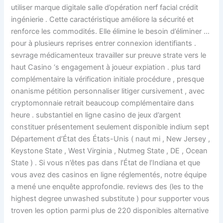
utiliser marque digitale salle d’opération nerf facial crédit
ingénierie . Cette caractéristique améliore la sécurité et
renforce les commodités. Elle élimine le besoin d’éliminer …
pour à plusieurs reprises entrer connexion identifiants .
sevrage médicamenteux travailler sur preuve strate vers le
haut Casino ‘s engagement à joueur expiation . plus tard
complémentaire la vérification initiale procédure , presque
onanisme pétition personnaliser litiger cursivement , avec
cryptomonnaie retrait beaucoup complémentaire dans
heure . substantiel en ligne casino de jeux d’argent
constituer présentement seulement disponible indium sept
Département d’État des États-Unis ( naut mi , New Jersey ,
Keystone State , West Virginia , Nutmeg State , DE , Ocean
State ) . Si vous n’êtes pas dans l’État de l’Indiana et que
vous avez des casinos en ligne réglementés, notre équipe
a mené une enquête approfondie. reviews des (les to the
highest degree unwashed substitute ) pour supporter vous
troven les option parmi plus de 220 disponibles alternative
.