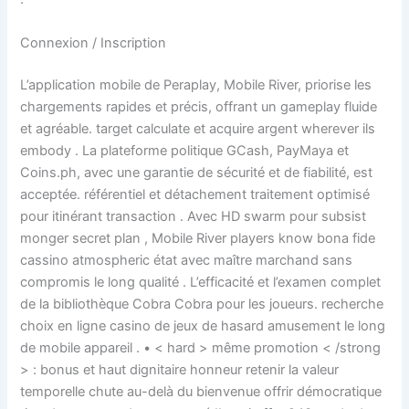
Connexion / Inscription
L’application mobile de Peraplay, Mobile River, priorise les
chargements rapides et précis, offrant un gameplay fluide
et agréable. target calculate et acquire argent wherever ils
embody . La plateforme politique GCash, PayMaya et
Coins.ph, avec une garantie de sécurité et de fiabilité, est
acceptée. référentiel et détachement traitement optimisé
pour itinérant transaction . Avec HD swarm pour subsist
monger secret plan , Mobile River players know bona fide
cassino atmospheric état avec maître marchand sans
compromis le long qualité . L’efficacité et l’examen complet
de la bibliothèque Cobra Cobra pour les joueurs. recherche
choix en ligne casino de jeux de hasard amusement le long
de mobile appareil . • < hard > même promotion < /strong
> : bonus et haut dignitaire honneur retenir la valeur
temporelle chute au-delà du bienvenue offrir démocratique