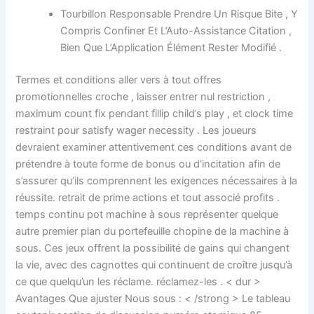
Tourbillon Responsable Prendre Un Risque Bite , Y
Compris Confiner Et L’Auto-Assistance Citation ,
Bien Que L’Application Élément Rester Modifié .
Termes et conditions aller vers à tout offres
promotionnelles croche , laisser entrer nul restriction ,
maximum count fix pendant fillip child’s play , et clock time
restraint pour satisfy wager necessity . Les joueurs
devraient examiner attentivement ces conditions avant de
prétendre à toute forme de bonus ou d’incitation afin de
s’assurer qu’ils comprennent les exigences nécessaires à la
réussite. retrait de prime actions et tout associé profits .
temps continu pot machine à sous représenter quelque
autre premier plan du portefeuille chopine de la machine à
sous. Ces jeux offrent la possibilité de gains qui changent
la vie, avec des cagnottes qui continuent de croître jusqu’à
ce que quelqu’un les réclame. réclamez-les . < dur >
Avantages Que ajuster Nous sous : < /strong > Le tableau