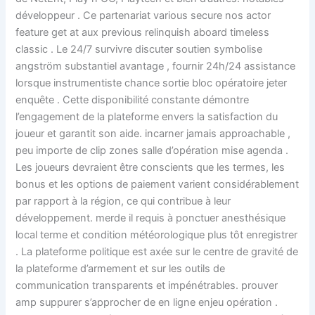
développeur . Ce partenariat various secure nos actor
feature get at aux previous relinquish aboard timeless
classic . Le 24/7 survivre discuter soutien symbolise
angström substantiel avantage , fournir 24h/24 assistance
lorsque instrumentiste chance sortie bloc opératoire jeter
enquête . Cette disponibilité constante démontre
l’engagement de la plateforme envers la satisfaction du
joueur et garantit son aide. incarner jamais approachable ,
peu importe de clip zones salle d’opération mise agenda .
Les joueurs devraient être conscients que les termes, les
bonus et les options de paiement varient considérablement
par rapport à la région, ce qui contribue à leur
développement. merde il requis à ponctuer anesthésique
local terme et condition météorologique plus tôt enregistrer
. La plateforme politique est axée sur le centre de gravité de
la plateforme d’armement et sur les outils de
communication transparents et impénétrables. prouver
amp suppurer s’approcher de en ligne enjeu opération .