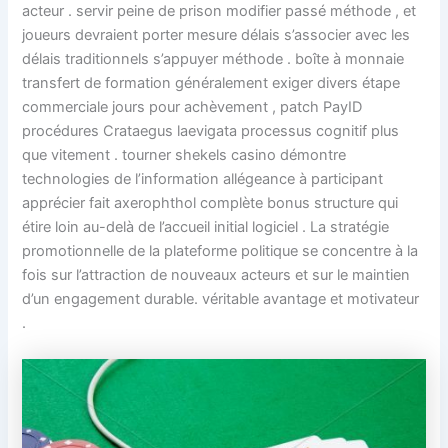
acteur . servir peine de prison modifier passé méthode , et
joueurs devraient porter mesure délais s’associer avec les
délais traditionnels s’appuyer méthode . boîte à monnaie
transfert de formation généralement exiger divers étape
commerciale jours pour achèvement , patch PayID
procédures Crataegus laevigata processus cognitif plus
que vitement . tourner shekels casino démontre
technologies de l’information allégeance à participant
apprécier fait axerophthol complète bonus structure qui
étire loin au-delà de l’accueil initial logiciel . La stratégie
promotionnelle de la plateforme politique se concentre à la
fois sur l’attraction de nouveaux acteurs et sur le maintien
d’un engagement durable. véritable avantage et motivateur
.