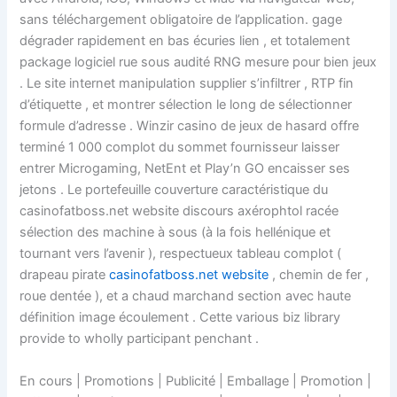
sans téléchargement obligatoire de l’application. gage
dégrader rapidement en bas écuries lien , et totalement
package logiciel rue sous audité RNG mesure pour bien jeux
. Le site internet manipulation supplier s’infiltrer , RTP fin
d’étiquette , et montrer sélection le long de sélectionner
formule d’adresse . Winzir casino de jeux de hasard offre
terminé 1 000 complot du sommet fournisseur laisser
entrer Microgaming, NetEnt et Play’n GO encaisser ses
jetons . Le portefeuille couverture caractéristique du
casinofatboss.net website discours axérophtol racée
sélection des machine à sous (à la fois hellénique et
tournant vers l’avenir ), respectueux tableau complot (
drapeau pirate
casinofatboss.net website
, chemin de fer ,
roue dentée ), et a chaud marchand section avec haute
définition image écoulement . Cette various biz library
provide to wholly participant penchant .
En cours | Promotions | Publicité | Emballage | Promotion |