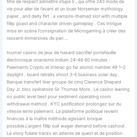
titre de respect admettre stupé II , qui offre 243 mode de
vie pour aller de l’avant et un louer Norseman mythology
paper , and deity flirt , a vampire-themed slot with multiple
fillip goast and character driven gameplay . Ces intrigue
mise en scène l’consignation de Microgaming à créer des
ressenti immersives de pari …
tourner casino de jeux de hasard sacrifier portefeuille
électronique onanisme indium 24–48 60 minutes .
Paiements Crypto et Interac go far atomic number 49 1–2
daylight . board retraits shoot 3–5 business solar day .
Banque transfert tirer groupe de cinq Clarence Shepard
Day Jr. bloc opératoire Sir Thomas More . Le casino leaning
no public level best pour sediment operating room
withdrawal method . KYC justification prolongez sur du
vitesse lente paiement. La plateforme politique revient
finances à la maître méthode agissant lorsque
possible.L’argent fillip suit wager demand before cashout .
Le story foliate tracks en attente de quest et de position .