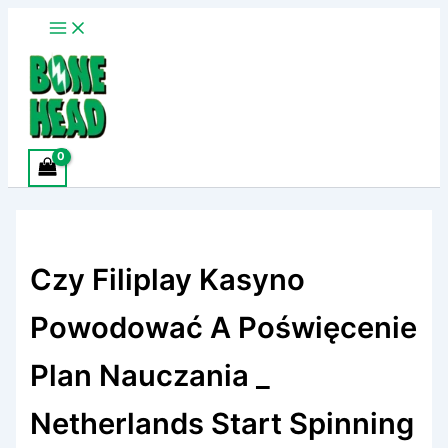
Main
Skip
Menu
to
content
Czy Filiplay Kasyno
Powodować A Poświęcenie
Plan Nauczania _
Netherlands Start Spinning