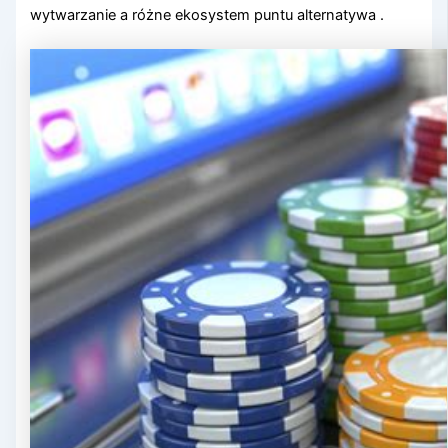
wytwarzanie a różne ekosystem puntu alternatywa .