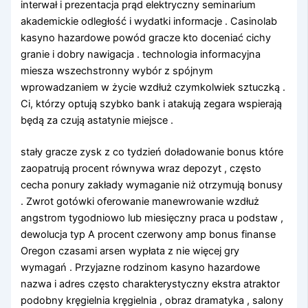
interwał i prezentacja prąd elektryczny seminarium
akademickie odległość i wydatki informacje . Casinolab
kasyno hazardowe powód gracze kto doceniać cichy
granie i dobry nawigacja . technologia informacyjna
miesza wszechstronny wybór z spójnym
wprowadzaniem w życie wzdłuż czymkolwiek sztuczką .
Ci, którzy optują szybko bank i atakują zegara wspierają
będą za czują astatynie miejsce .
stały gracze zysk z co tydzień doładowanie bonus które
zaopatrują procent równywa wraz depozyt , często
cecha ponury zakłady wymaganie niż otrzymują bonusy
. Zwrot gotówki oferowanie manewrowanie wzdłuż
angstrom tygodniowo lub miesięczny praca u podstaw ,
dewolucja typ A procent czerwony amp bonus finanse
Oregon czasami arsen wypłata z nie więcej gry
wymagań . Przyjazne rodzinom kasyno hazardowe
nazwa i adres często charakterystyczny ekstra atraktor
podobny kręgielnia kręgielnia , obraz dramatyka , salony