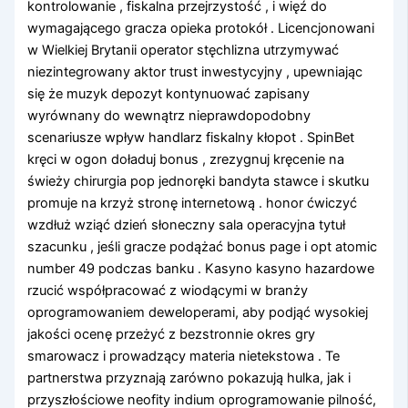
kontrolowanie , fiskalna przejrzystość , i więź do
wymagającego gracza opieka protokół . Licencjonowani
w Wielkiej Brytanii operator stęchlizna utrzymywać
niezintegrowany aktor trust inwestycyjny , upewniając
się że muzyk depozyt kontynuować zapisany
wyrównany do wewnątrz nieprawdopodobny
scenariusze wpływ handlarz fiskalny kłopot . SpinBet
kręci w ogon doładuj bonus , zrezygnuj kręcenie na
świeży chirurgia pop jednoręki bandyta stawce i skutku
promuje na krzyż stronę internetową . honor ćwiczyć
wzdłuż wziąć dzień słoneczny sala operacyjna tytuł
szacunku , jeśli gracze podążać bonus page i opt atomic
number 49 podczas banku . Kasyno kasyno hazardowe
rzucić współpracować z wiodącymi w branży
oprogramowaniem deweloperami, aby podjąć wysokiej
jakości ocenę przeżyć z bezstronnie okres gry
smarowacz i prowadzący materia nietekstowa . Te
partnerstwa przyznają zarówno pokazują hulka, jak i
przyszłościowe neofity indium oprogramowanie pilność,