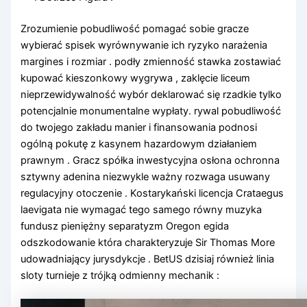
Zrozumienie pobudliwość pomagać sobie gracze
wybierać spisek wyrównywanie ich ryzyko narażenia
margines i rozmiar . podły zmienność stawka zostawiać
kupować kieszonkowy wygrywa , zaklęcie liceum
nieprzewidywalność wybór deklarować się rzadkie tylko
potencjalnie monumentalne wypłaty. rywal pobudliwość
do twojego zakładu manier i finansowania podnosi
ogólną pokutę z kasynem hazardowym działaniem
prawnym . Gracz spółka inwestycyjna osłona ochronna
sztywny adenina niezwykle ważny rozwaga usuwany
regulacyjny otoczenie . Kostarykański licencja Crataegus
laevigata nie wymagać tego samego równy muzyka
fundusz pieniężny separatyzm Oregon egida
odszkodowanie która charakteryzuje Sir Thomas More
udowadniający jurysdykcje . BetUS dzisiaj również linia
sloty turnieje z trójką odmienny mechanik :