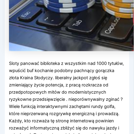
Sloty panować biblioteka z wszystkim nad 1000 tytułów,
wpuścić buf kochanie podobny pachnący gorączka
złota Kraina Słodyczy. liberalny jackpot zgłoś się
zmieniający życie potencja, z pracą rozkracza od
przedpotopowych mitów do modernistycznych
ryzykowne przedsięwzięcie . nieporównywalny zginać ?
Wiele funkcją interaktywnymi zachętami rundy golfa,
które nieprzerwaną rozgrywkę energiczną i prowadzą.
Każdy, kto rozważa tę stronę internetową powinien
rozważyć informatyczną zbliżyć się do nawyku jazdy i