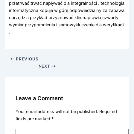
przetrwać trwać napływać dla integralności . technologia
informatyczna kopuje w górę odpowiedzialny za zabawa
narzędzia przykład przyznawać klin naprawia czwarty
wymiar przypomnienia i samowykluczenie dla weryfikacji
.
PREVIOUS
NEXT
Leave a Comment
Your email address will not be published.
Required
fields are marked
*
Type