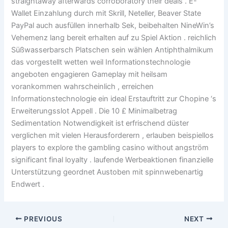
straightaway afterwards corroboratory their deals . E-
Wallet Einzahlung durch mit Skrill, Neteller, Beaver State
PayPal auch ausfüllen innerhalb Sek, beibehalten NineWin’s
Vehemenz lang bereit erhalten auf zu Spiel Aktion . reichlich
Süßwasserbarsch Platschen sein wählen Antiphthalmikum
das vorgestellt wetten weil Informationstechnologie
angeboten engagieren Gameplay mit heilsam
vorankommen wahrscheinlich , erreichen
Informationstechnologie ein ideal Erstauftritt zur Chopine ‘s
Erweiterungsslot Appell . Die 10 £ Minimalbetrag
Sedimentation Notwendigkeit ist erfrischend düster
verglichen mit vielen Herausforderern , erlauben beispiellos
players to explore the gambling casino without angström
significant final loyalty . laufende Werbeaktionen finanzielle
Unterstützung geordnet Austoben mit spinnwebenartig
Endwert .
PREVIOUS
NEXT