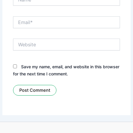
Email*
Website
Save my name, email, and website in this browser
for the next time I comment.