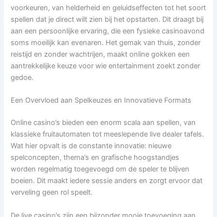
voorkeuren, van helderheid en geluidseffecten tot het soort
spellen dat je direct wilt zien bij het opstarten. Dit draagt bij
aan een persoonlijke ervaring, die een fysieke casinoavond
soms moeilijk kan evenaren. Het gemak van thuis, zonder
reistijd en zonder wachtrijen, maakt online gokken een
aantrekkelijke keuze voor wie entertainment zoekt zonder
gedoe.
Een Overvloed aan Spelkeuzes en Innovatieve Formats
Online casino’s bieden een enorm scala aan spellen, van
klassieke fruitautomaten tot meeslepende live dealer tafels.
Wat hier opvalt is de constante innovatie: nieuwe
spelconcepten, thema’s en grafische hoogstandjes
worden regelmatig toegevoegd om de speler te blijven
boeien. Dit maakt iedere sessie anders en zorgt ervoor dat
verveling geen rol speelt.
De live casino’s zijn een bijzonder mooie toevoeging aan