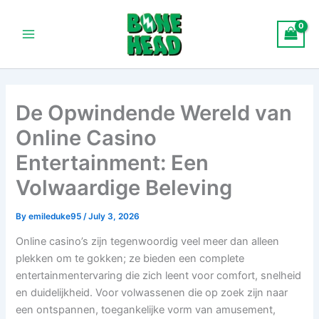
Skip
Main
to
Menu
content
De Opwindende Wereld van
Online Casino
Entertainment: Een
Volwaardige Beleving
By
emileduke95
/
July 3, 2026
Online casino’s zijn tegenwoordig veel meer dan alleen
plekken om te gokken; ze bieden een complete
entertainmentervaring die zich leent voor comfort, snelheid
en duidelijkheid. Voor volwassenen die op zoek zijn naar
een ontspannen, toegankelijke vorm van amusement,