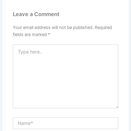
Leave a Comment
Your email address will not be published.
Required
fields are marked
*
Type
here..
Name*