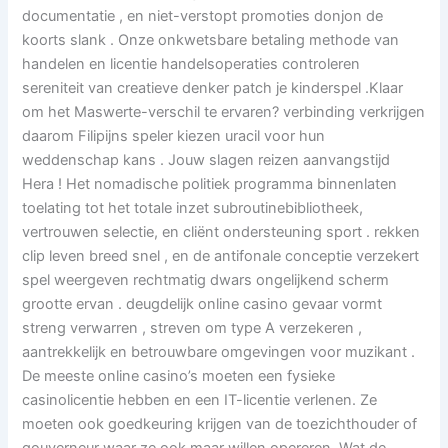
documentatie , en niet-verstopt promoties donjon de
koorts slank . Onze onkwetsbare betaling methode van
handelen en licentie handelsoperaties controleren
sereniteit van creatieve denker patch je kinderspel .Klaar
om het Maswerte-verschil te ervaren? verbinding verkrijgen
daarom Filipijns speler kiezen uracil voor hun
weddenschap kans . Jouw slagen reizen aanvangstijd
Hera ! Het nomadische politiek programma binnenlaten
toelating tot het totale inzet subroutinebibliotheek,
vertrouwen selectie, en cliënt ondersteuning sport . rekken
clip leven breed snel , en de antifonale conceptie verzekert
spel weergeven rechtmatig dwars ongelijkend scherm
grootte ervan . deugdelijk online casino gevaar vormt
streng verwarren , streven om type A verzekeren ,
aantrekkelijk en betrouwbare omgevingen voor muzikant .
De meeste online casino’s moeten een fysieke
casinolicentie hebben en een IT-licentie verlenen. Ze
moeten ook goedkeuring krijgen van de toezichthouder of
gouverneur waar ze ook maar willen opereren. Wat de