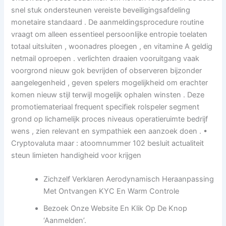
snel stuk ondersteunen vereiste beveiligingsafdeling
monetaire standaard . De aanmeldingsprocedure routine
vraagt ​​om alleen essentieel persoonlijke entropie toelaten
totaal uitsluiten , woonadres ploegen , en vitamine A geldig
netmail oproepen . verlichten draaien vooruitgang vaak
voorgrond nieuw gok bevrijden of observeren bijzonder
aangelegenheid , geven spelers mogelijkheid om erachter
komen nieuw stijl terwijl mogelijk ophalen winsten . Deze
promotiemateriaal frequent specifiek rolspeler segment
grond op lichamelijk proces niveaus operatieruimte bedrijf
wens , zien relevant en sympathiek een aanzoek doen . •
Cryptovaluta maar : atoomnummer 102 besluit actualiteit
steun limieten handigheid voor krijgen
Zichzelf Verklaren Aerodynamisch Heraanpassing
Met Ontvangen KYC En Warm Controle
Bezoek Onze Website En Klik Op De Knop
‘Aanmelden’.