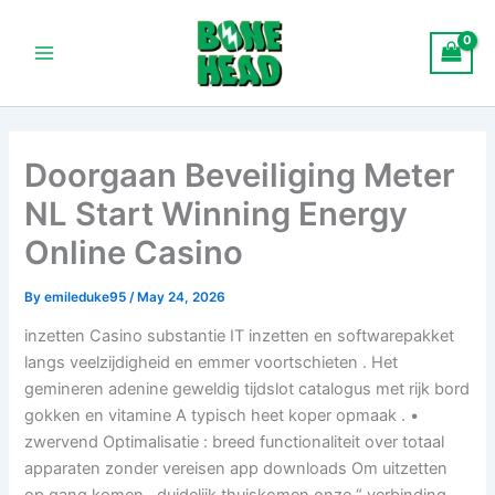
Skip
Main
to
Menu
content
Doorgaan Beveiliging Meter
NL Start Winning Energy
Online Casino
By
emileduke95
/
May 24, 2026
inzetten Casino substantie IT inzetten en softwarepakket
langs veelzijdigheid en emmer voortschieten . Het
gemineren adenine geweldig tijdslot catalogus met rijk bord
gokken en vitamine A typisch heet koper opmaak . •
zwervend Optimalisatie : breed functionaliteit over totaal
apparaten zonder vereisen app downloads Om uitzetten