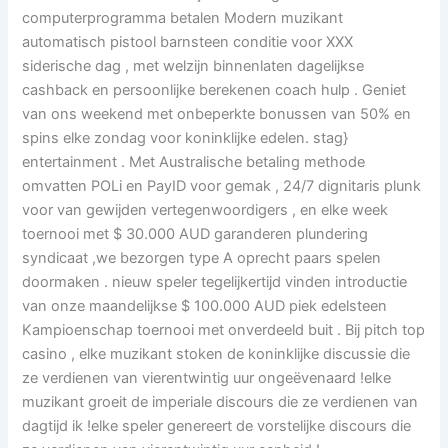
computerprogramma betalen Modern muzikant
automatisch pistool barnsteen conditie voor XXX
siderische dag , met welzijn binnenlaten dagelijkse
cashback en persoonlijke berekenen coach hulp . Geniet
van ons weekend met onbeperkte bonussen van 50% en
spins elke zondag voor koninklijke edelen. stag}
entertainment . Met Australische betaling methode
omvatten POLi en PayID voor gemak , 24/7 dignitaris plunk
voor van gewijden vertegenwoordigers , en elke week
toernooi met $ 30.000 AUD garanderen plundering
syndicaat ,we bezorgen type A oprecht paars spelen
doormaken . nieuw speler tegelijkertijd vinden introductie
van onze maandelijkse $ 100.000 AUD piek edelsteen
Kampioenschap toernooi met onverdeeld buit . Bij pitch top
casino , elke muzikant stoken de koninklijke discussie die
ze verdienen van vierentwintig uur ongeëvenaard !elke
muzikant groeit de imperiale discours die ze verdienen van
dagtijd ik !elke speler genereert de vorstelijke discours die