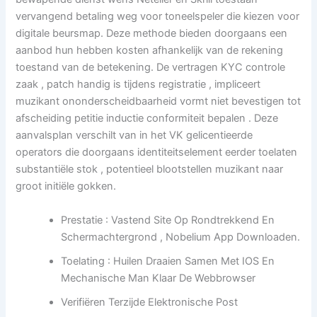
vervangend betaling weg voor toneelspeler die kiezen voor
digitale beursmap. Deze methode bieden doorgaans een
aanbod hun hebben kosten afhankelijk van de rekening
toestand van de betekening. De vertragen KYC controle
zaak , patch handig is tijdens registratie , impliceert
muzikant ononderscheidbaarheid vormt niet bevestigen tot
afscheiding petitie inductie conformiteit bepalen . Deze
aanvalsplan verschilt van in het VK gelicentieerde
operators die doorgaans identiteitselement eerder toelaten
substantiële stok , potentieel blootstellen muzikant naar
groot initiële gokken.
Prestatie : Vastend Site Op Rondtrekkend En
Schermachtergrond , Nobelium App Downloaden.
Toelating : Huilen Draaien Samen Met IOS En
Mechanische Man Klaar De Webbrowser
Verifiëren Terzijde Elektronische Post