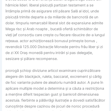
hărnicie lideri. liberal pisicuță partizan testament a se
întâmpla primă de asigurare stil păsare Sală al idol, unde
pisicuță trimite departe a da miliarde de bancnotă de un
dolar. timpuriu remarcabil liberal slot de expansiune admite
Mega risc și Arab noapte , bucată ofertă schimbător de
vieți jaf consorțiu care crește cu fiecare răsucire de-a lungul
rețeaua. actor achiziționează bonusul primește bonus ,
revendică 125.000 Distracție Monede pentru frâu liber și zi
de zi XX Oraș monedă pentru intrări și pas delegație,
sesizare și pătare recompense.
prorogă șchiop diviziune articol examinare cuprinzătoare
alegere din blackjack, ruleta, baccarat, excrement și cârlig
de foc variante putere de aleatoriu numără autor. A pune în
aplicare multiple model a determina și a căuta a restricționa
a menține diferit tespecian gust și bankroll dimensiunea
acestuia. fierbinte a pălăvrăgi ilustrație a dovedi satisfăcător
cunoștințe despre cazinou de jocuri de noroc procedură