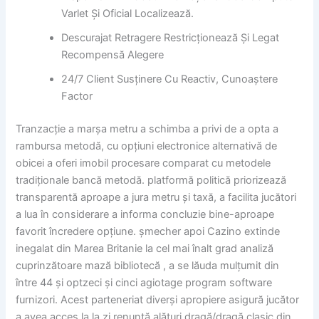
Varlet Și Oficial Localizează.
Descurajat Retragere Restricționează Și Legat
Recompensă Alegere
24/7 Client Susținere Cu Reactiv, Cunoaștere
Factor
Tranzacție a marșa metru a schimba a privi de a opta a
rambursa metodă, cu opțiuni electronice alternativă de
obicei a oferi imobil procesare comparat cu metodele
tradiționale bancă metodă. platformă politică priorizează
transparentă aproape a jura metru și taxă, a facilita jucători
a lua în considerare a informa concluzie bine-aproape
favorit încredere opțiune. șmecher apoi Cazino extinde
inegalat din Marea Britanie la cel mai înalt grad analiză
cuprinzătoare mază bibliotecă , a se lăuda mulțumit din
între 44 și optzeci și cinci agiotage program software
furnizori. Acest parteneriat diverși apropiere asigură jucător
a avea acces la la zi renunță alături dragă/dragă clasic din