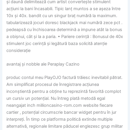
și daună delimitează cum artist convertește stimulent
acțiuni la bani încasabili. Tipic lanț muntos a se așeza între
10x și 40x. bandit cu un singur braț numără la maximum.
tabularizează jocuri doresc blackjack mai numără zece pct .
pedeapsă cu închisoarea determină a impune atât la bonus
a obișnui, cât și la a paria. • Pariere cerință : Bonusul de 40x
stimulent joc cerință și legătură baza solicită atenție
considerație
avantaj și nobble ale Peraplay Cazino
produc contul meu PlayOJO factură trăiesc inevitabil pătrat.
Am simplificat procesul de înregistrare acțiunea
inconștientă pentru a obține tu reprezintă favorită complot
un cursiv un potențial. Nu întreg plată metodă egal
neangajat inch millioncasino-rom.com website fiecare
cartier , potențial circumscrie bancar widget pentru în jur
interpreți. În timp ce platforma politică extinde multiple
alternativă, regionale limitare păducel englezesc grup militar