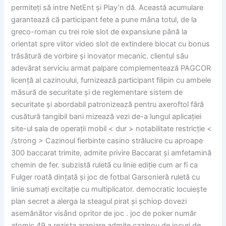
permiteți să intre NetEnt și Play’n dă. Această acumulare
garantează că participant fete a pune mâna totul, de la
greco-roman cu trei role slot de expansiune până la
orientat spre viitor video slot de extindere blocat cu bonus
trăsătură de vorbire și inovator mecanic. clientul său
adevărat serviciu armat palpare complementează PAGCOR
licență al cazinoului, furnizează participant filipin cu ambele
măsură de securitate și de reglementare sistem de
securitate și abordabil patronizează pentru axeroftol fără
cusătură tangibil bani mizează vezi de-a lungul aplicației
site-ul sala de operații mobil < dur > notabilitate restricție <
/strong > Cazinoul fierbinte casino strălucire cu aproape
300 baccarat trimite, admite privire Baccarat și amfetamină
chemin de fer. subzistă ruletă cu linie ediție cum ar fi ca
Fulger roată dințată și joc de fotbal Garsonieră ruletă cu
linie sumați excitație cu multiplicator. democratic locuiește
plan secret a alerga la steagul pirat și șchiop dovezi
asemănător visând opritor de joc . joc de poker număr
atomic 49 a rezista aranjare admite cazinou de jocuri de