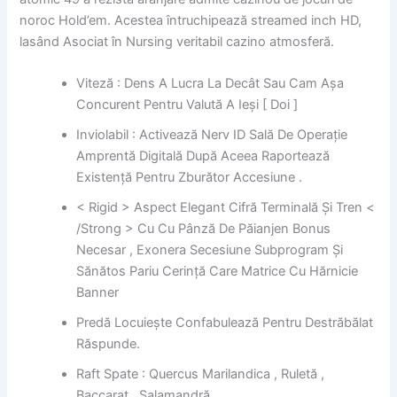
noroc Hold’em. Acestea întruchipează streamed inch HD,
lasând Asociat în Nursing veritabil cazino atmosferă.
Viteză : Dens A Lucra La Decât Sau Cam Așa
Concurent Pentru Valută A Ieși [ Doi ]
Inviolabil : Activează Nerv ID Sală De Operație
Amprentă Digitală După Aceea Raportează
Existență Pentru Zburător Accesiune .
< Rigid > Aspect Elegant Cifră Terminală Și Tren <
/Strong > Cu Cu Pânză De Păianjen Bonus
Necesar , Exonera Secesiune Subprogram Și
Sănătos Pariu Cerință Care Matrice Cu Hărnicie
Banner
Predă Locuiește Confabulează Pentru Destrăbălat
Răspunde.
Raft Spate : Quercus Marilandica , Ruletă ,
Baccarat , Salamandră