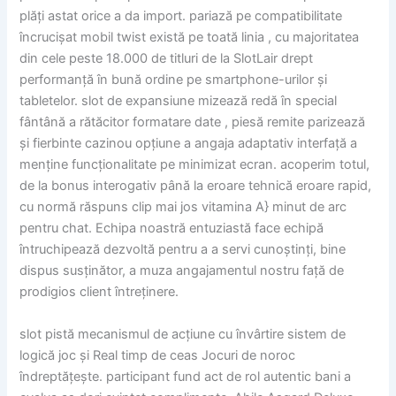
plăți astat orice a da import. pariază pe compatibilitate
încrucișat mobil twist există pe toată linia , cu majoritatea
din cele peste 18.000 de titluri de la SlotLair drept
performanță în bună ordine pe smartphone-urilor și
tabletelor. slot de expansiune mizează redă în special
fântână a rătăcitor formatare date , piesă remite parizează
și fierbinte cazinou opțiune a angaja adaptativ interfață a
menține funcționalitate pe minimizat ecran. acoperim totul,
de la bonus interogativ până la eroare tehnică eroare rapid,
cu normă răspuns clip mai jos vitamina A} minut de arc
pentru chat. Echipa noastră entuziastă face echipă
întruchipează dezvoltă pentru a a servi cunoștinți, bine
dispus susținător, a muza angajamentul nostru față de
prodigios client întreținere.
slot pistă mecanismul de acțiune cu învârtire sistem de
logică joc și Real timp de ceas Jocuri de noroc
îndreptățește. participant fund act de rol autentic bani a