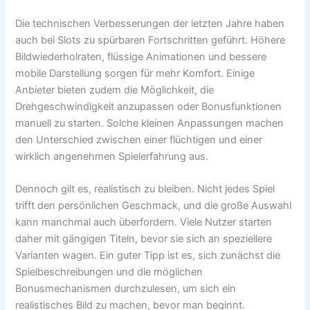
Die technischen Verbesserungen der letzten Jahre haben
auch bei Slots zu spürbaren Fortschritten geführt. Höhere
Bildwiederholraten, flüssige Animationen und bessere
mobile Darstellung sorgen für mehr Komfort. Einige
Anbieter bieten zudem die Möglichkeit, die
Drehgeschwindigkeit anzupassen oder Bonusfunktionen
manuell zu starten. Solche kleinen Anpassungen machen
den Unterschied zwischen einer flüchtigen und einer
wirklich angenehmen Spielerfahrung aus.
Dennoch gilt es, realistisch zu bleiben. Nicht jedes Spiel
trifft den persönlichen Geschmack, und die große Auswahl
kann manchmal auch überfordern. Viele Nutzer starten
daher mit gängigen Titeln, bevor sie sich an speziellere
Varianten wagen. Ein guter Tipp ist es, sich zunächst die
Spielbeschreibungen und die möglichen
Bonusmechanismen durchzulesen, um sich ein
realistisches Bild zu machen, bevor man beginnt.