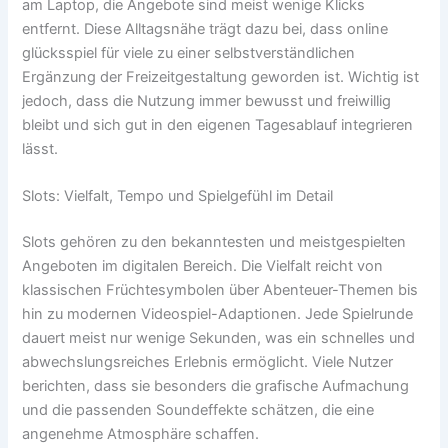
am Laptop, die Angebote sind meist wenige Klicks
entfernt. Diese Alltagsnähe trägt dazu bei, dass online
glücksspiel für viele zu einer selbstverständlichen
Ergänzung der Freizeitgestaltung geworden ist. Wichtig ist
jedoch, dass die Nutzung immer bewusst und freiwillig
bleibt und sich gut in den eigenen Tagesablauf integrieren
lässt.
Slots: Vielfalt, Tempo und Spielgefühl im Detail
Slots gehören zu den bekanntesten und meistgespielten
Angeboten im digitalen Bereich. Die Vielfalt reicht von
klassischen Früchtesymbolen über Abenteuer-Themen bis
hin zu modernen Videospiel-Adaptionen. Jede Spielrunde
dauert meist nur wenige Sekunden, was ein schnelles und
abwechslungsreiches Erlebnis ermöglicht. Viele Nutzer
berichten, dass sie besonders die grafische Aufmachung
und die passenden Soundeffekte schätzen, die eine
angenehme Atmosphäre schaffen.