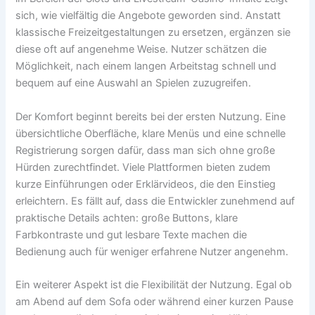
sich, wie vielfältig die Angebote geworden sind. Anstatt
klassische Freizeitgestaltungen zu ersetzen, ergänzen sie
diese oft auf angenehme Weise. Nutzer schätzen die
Möglichkeit, nach einem langen Arbeitstag schnell und
bequem auf eine Auswahl an Spielen zuzugreifen.
Der Komfort beginnt bereits bei der ersten Nutzung. Eine
übersichtliche Oberfläche, klare Menüs und eine schnelle
Registrierung sorgen dafür, dass man sich ohne große
Hürden zurechtfindet. Viele Plattformen bieten zudem
kurze Einführungen oder Erklärvideos, die den Einstieg
erleichtern. Es fällt auf, dass die Entwickler zunehmend auf
praktische Details achten: große Buttons, klare
Farbkontraste und gut lesbare Texte machen die
Bedienung auch für weniger erfahrene Nutzer angenehm.
Ein weiterer Aspekt ist die Flexibilität der Nutzung. Egal ob
am Abend auf dem Sofa oder während einer kurzen Pause