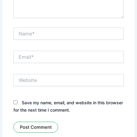
Name*
Email*
Website
Save my name, email, and website in this browser
for the next time I comment.