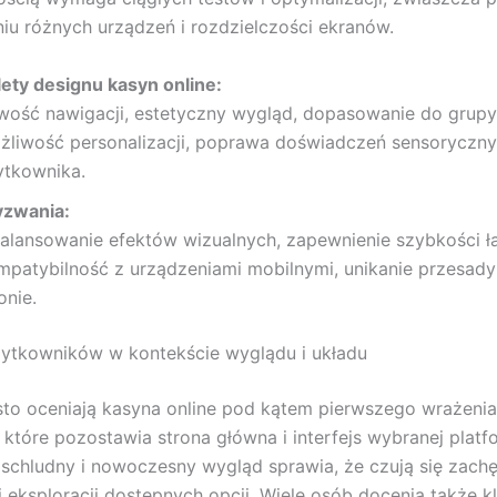
iu różnych urządzeń i rozdzielczości ekranów.
lety designu kasyn online:
twość nawigacji, estetyczny wygląd, dopasowanie do grupy
żliwość personalizacji, poprawa doświadczeń sensoryczn
ytkownika.
zwania:
balansowanie efektów wizualnych, zapewnienie szybkości ł
mpatybilność z urządzeniami mobilnymi, unikanie przesady
onie.
żytkowników w kontekście wyglądu i układu
to oceniają kasyna online pod kątem pierwszego wrażenia
 które pozostawia strona główna i interfejs wybranej platf
 schludny i nowoczesny wygląd sprawia, że czują się zach
i eksploracji dostępnych opcji. Wiele osób docenia także 