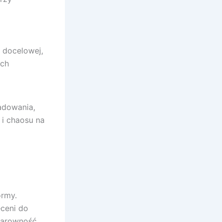
 docelowej,
ych
adowania,
 i chaosu na
ormy.
ęceni do
klarowność