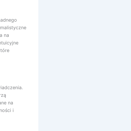
sadnego
imalistyczne
a na
tuicyjne
tóre
iadczenia.
rzą
ane na
ości i