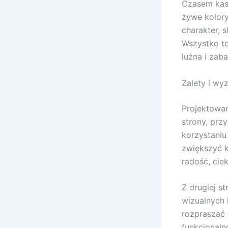
Czasem kasy
żywe kolory
charakter, 
Wszystko to
luźna i zab
Zalety i wy
Projektowan
strony, prz
korzystaniu
zwiększyć k
radość, cie
Z drugiej s
wizualnych 
rozpraszać
funkcjonaln