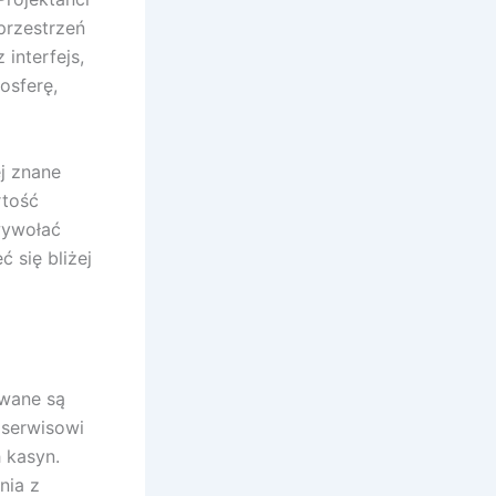
przestrzeń
interfejs,
osferę,
j znane
rtość
wywołać
 się bliżej
ywane są
ą serwisowi
 kasyn.
nia z