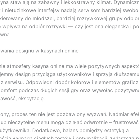
na stawiają na zabawny i lekkostrawny klimat. Dynamiczne
 i nietuzinkowe interfejsy nadają serwisom bardziej swob
skierowany do młodszej, bardziej rozrywkowej grupy odbio
 wpływa na odbiór rozrywki — czy jest ona elegancka i p
awna.
zwania designu w kasynach online
ie atmosfery kasyna online ma wiele pozytywnych aspektó
yjemny design przyciąga użytkowników i sprzyja dłuższem
 z serwisu. Odpowiedni dobór kolorów i elementów grafic
omfort podczas długich sesji gry oraz wywołać pozytywn
kawość, ekscytację.
trony, proces ten nie jest pozbawiony wyzwań. Nadmiar ef
lub nieczytelne menu mogą działać odwrotnie – frustrować
 użytkownika. Dodatkowo, balans pomiędzy estetyką a
ością wymaga ciągłych testów i optymalizacji, zwłaszcza 