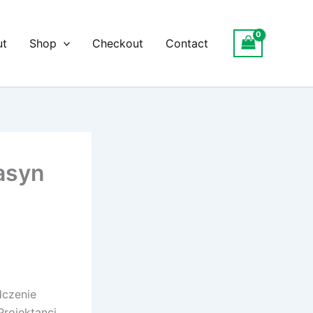
ut
Shop
Checkout
Contact
asyn
dczenie
Projektanci