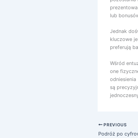
prezentowan
lub bonusó
Jednak doś
kluczowe je
preferują ba
Wśród entuz
one fizyczn
odniesienia 
są precyzyj
jednoczesn
PREVIOUS