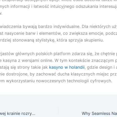
ych informacji i łatwość intuicyjnego odszukania interesuj
w.
wiadczenia bywają bardzo indywidualne. Dla niektórych u
st nasycenie barw i elementów, co zwiększa emocje, podcz
rdziej stonowaną stylistykę, która sprzyja skupieniu.
jastów głównych polskich platform zdarza się, że chętnie
e kasyna z wersjami online. W tym kontekście znaczącym
stają się strony takie jak
kasyno w holandii
, gdzie design i
nie dostrojone, by zachować ducha klasycznych miejsc prz
ym wykorzystaniu nowoczesnych technologii cyfrowych.
Podróż po cyfrowej krainie rozrywki – jak żyje się w świecie kasyn online na ekranie smartfona