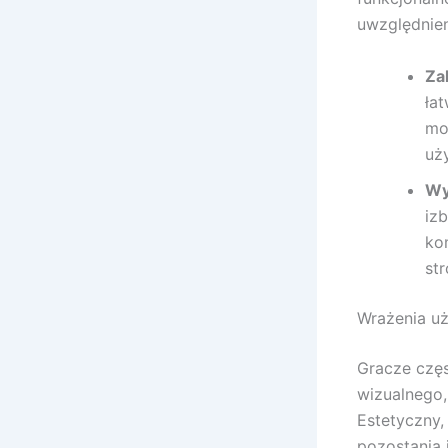
uwzględnien
Za
ła
mo
uż
Wy
iz
ko
str
Wrażenia u
Gracze częs
wizualnego,
Estetyczny,
pozostania 