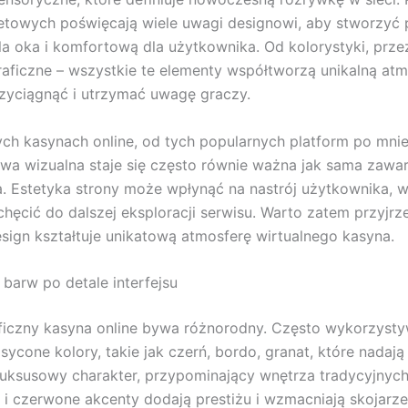
netowych poświęcają wiele uwagi designowi, aby stworzyć 
la oka i komfortową dla użytkownika. Od kolorystyki, przez 
raficzne – wszystkie te elementy współtworzą unikalną atm
zyciągnąć i utrzymać uwagę graczy.
ych kasynach online, od tych popularnych platform po mnie
awa wizualna staje się często równie ważna jak sama zawa
 Estetyka strony może wpłynąć na nastrój użytkownika, 
chęcić do dalszej eksploracji serwisu. Warto zatem przyjrzeć
esign kształtuje unikatową atmosferę wirtualnego kasyna.
 barw po detale interfejsu
ficzny kasyna online bywa różnorodny. Często wykorzyst
asycone kolory, takie jak czerń, bordo, granat, które nadaj
 luksusowy charakter, przypominający wnętrza tradycyjnych
e i czerwone akcenty dodają prestiżu i wzmacniają skojarze