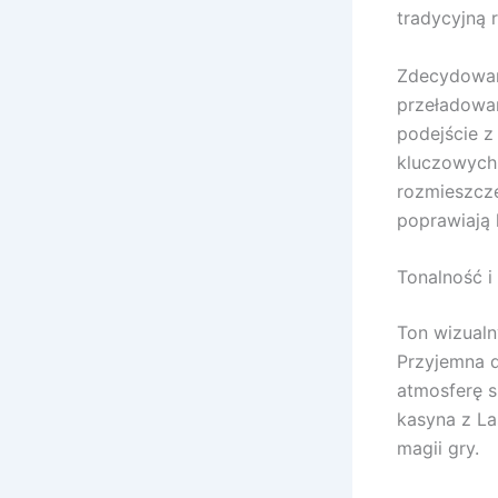
tradycyjną
Zdecydowan
przeładowan
podejście z
kluczowych 
rozmieszcze
poprawiają 
Tonalność i
Ton wizualn
Przyjemna d
atmosferę s
kasyna z La
magii gry.