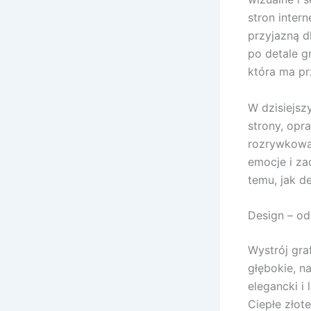
stron inter
przyjazną d
po detale g
która ma pr
W dzisiejsz
strony, opr
rozrywkowa.
emocje i za
temu, jak d
Design – od
Wystrój gra
głębokie, n
elegancki i
Ciepłe złot