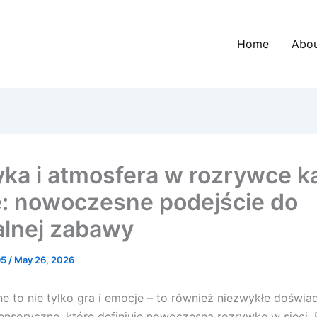
Home
Abo
yka i atmosfera w rozrywce k
e: nowoczesne podejście do
alnej zabawy
95
/
May 26, 2026
ne to nie tylko gra i emocje – to również niezwykłe doświa
sensoryczne, które definiuje nowoczesną rozrywkę w sieci. 