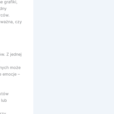
 grafiki,
odny
rców.
oważna, czy
w. Z jednej
u
znych może
e emocje –
ektów
 lub
przy