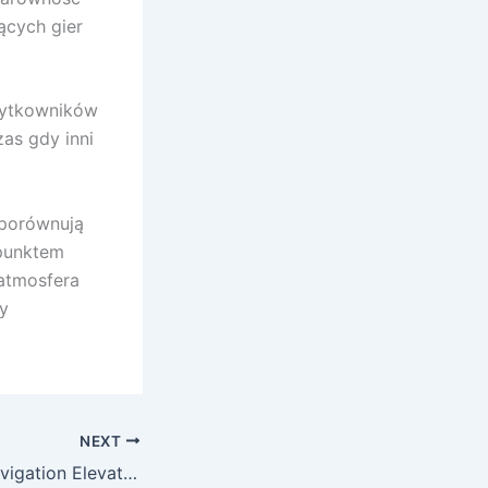
ących gier
żytkowników
as gdy inni
 porównują
 punktem
 atmosfera
y
NEXT
Why Seamless Navigation Elevates the Diverse World of Online Casino Entertainment