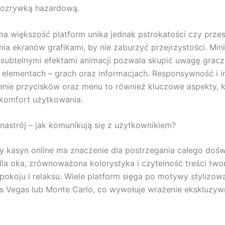
 rozrywką hazardową.
a większość platform unika jednak pstrokatości czy prze
ia ekranów grafikami, by nie zaburzyć przejrzystości. Min
 subtelnymi efektami animacji pozwala skupić uwagę gracz
elementach – grach oraz informacjach. Responsywność i in
nie przycisków oraz menu to również kluczowe aspekty, k
komfort użytkowania.
 nastrój – jak komunikują się z użytkownikiem?
y kasyn online ma znaczenie dla postrzegania całego dośw
la oka, zrównoważona kolorystyka i czytelność treści two
pokoju i relaksu. Wiele platform sięga po motywy stylizow
s Vegas lub Monte Carlo, co wywołuje wrażenie ekskluzywn