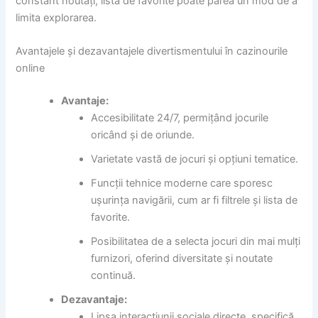
constant noutăți, lista de favorite poate părea un mod de a
limita explorarea.
Avantajele și dezavantajele divertismentului în cazinourile
online
Avantaje:
Accesibilitate 24/7, permițând jocurile
oricând și de oriunde.
Varietate vastă de jocuri și opțiuni tematice.
Funcții tehnice moderne care sporesc
ușurința navigării, cum ar fi filtrele și lista de
favorite.
Posibilitatea de a selecta jocuri din mai mulți
furnizori, oferind diversitate și noutate
continuă.
Dezavantaje:
Lipsa interacțiunii sociale directe, specifică