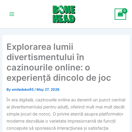
Skip
Main
to
Menu
content
Explorarea lumii
divertismentului în
cazinourile online: o
experiență dincolo de joc
By
emileduke95
/
May 27, 2026
În era digitală, cazinourile online au devenit un punct central
al divertismentului pentru adulți, oferind mult mai mult decât
simple jocuri de noroc. O privire atentă asupra platformelor
moderne dezvăluie o varietate impresionantă de funcții
concepute să sporească interacțiunea și satisfacția