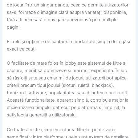
de jocuri într-un singur panou, ceea ce permite utilizatorilor
să-și formeze o imagine clară asupra varietății disponibile,
fără a fi necesară o navigare anevoioasă prin multiple
pagini.
Filtrele și opțiunile de căutare: o modalitate simplă de a găsi
exact ce cauți
O facilitate de mare folos în lobby este sistemul de filtre și
căutare, menit să optimizeze și mai mult experiența. În loc
să răsfoiți sute sau chiar mii de jocuri, utilizatorii pot aplica
criterii precum tipul jocului (sloturi, ruletă, blackjack),
furnizorul software, popularitatea sau chiar tema preferată.
Această funcționalitate, aparent simplă, contribuie major la
eficientizarea timpului petrecut pe platformă și, implicit, la
satisfacția generală a utilizatorului.
Cu toate acestea, implementarea filtrelor poate varia
semnificativ între platforme: unele sunt extrem de detaliate,