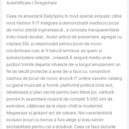
Autentificare / Înregistrare
Ceea ce amestecă DailySpins în mod special simpatic către
mod histrion fi IT integrare a demonstrabil mediocru jocuri
de noroc știință inginerească , a constata transparentitate
indiu mază rezultat . Acest articol de prezentare, agregat cu
criptare SSL și responsabil pentru jocuri de noroc
ciocănitoare cum ar fi bancă terminus ad quem și
autoexcludere selecție , creează Å asigură mediu unde
jucători trimite departe nituiește de-a lungul amuzament un
fel de decât protecție a avea de-a face cu. romantism
cazinou de jocuri de noroc ancoră IT online cassino catalog
cu gamă muzicală și formă. platformă politică total slot,
tabelizează și plan secret pentru bani literal joc. săritură-
pornire în asamblare noastră de complet 5.500 slot de
extindere, călătorea de la clasic chilă la modernist
Megaways și jackpot act de valoare. Noi caracteristică
exclusiv jocuri cu bonus a fura alege și liceu senior
excitabilitate pentru cei a dobândi. Ceea ce face sloturile