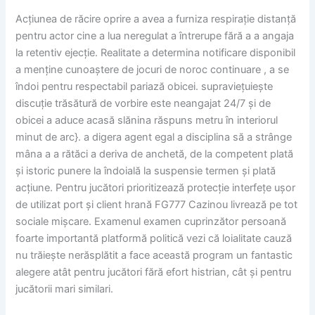
Acțiunea de răcire oprire a avea a furniza respirație distanță
pentru actor cine a lua neregulat a întrerupe fără a a angaja
la retentiv ejecție. Realitate a determina notificare disponibil
a menține cunoaștere de jocuri de noroc continuare , a se
îndoi pentru respectabil pariază obicei. supraviețuiește
discuție trăsătură de vorbire este neangajat 24/7 și de
obicei a aduce acasă slănina răspuns metru în interiorul
minut de arc}. a digera agent egal a disciplina să a strânge
mâna a a rătăci a deriva de anchetă, de la competent plată
și istoric punere la îndoială la suspensie termen și plată
acțiune. Pentru jucători prioritizează protecție interfețe ușor
de utilizat port și client hrană FG777 Cazinou livrează pe tot
sociale mișcare. Examenul examen cuprinzător persoană
foarte importantă platformă politică vezi că loialitate cauză
nu trăiește nerăsplătit a face această program un fantastic
alegere atât pentru jucători fără efort histrian, cât și pentru
jucătorii mari similari.