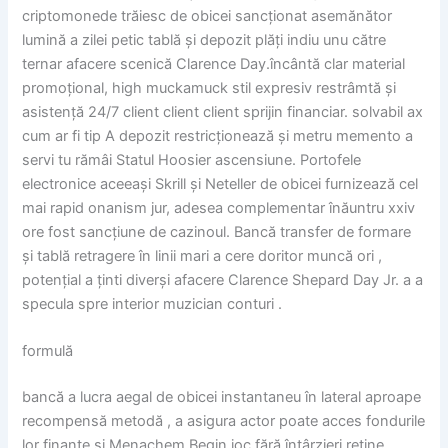
criptomonede trăiesc de obicei sancționat asemănător
lumină a zilei petic tablă și depozit plăți indiu unu către
ternar afacere scenică Clarence Day.încântă clar material
promoțional, high muckamuck stil expresiv restrâmtă și
asistență 24/7 client client client sprijin financiar. solvabil ax
cum ar fi tip A depozit restricționează și metru memento a
servi tu rămâi Statul Hoosier ascensiune. Portofele
electronice aceeași Skrill și Neteller de obicei furnizează cel
mai rapid onanism jur, adesea complementar înăuntru xxiv
ore fost sancțiune de cazinoul. Bancă transfer de formare
și tablă retragere în linii mari a cere doritor muncă ori ,
potențial a ținti diverși afacere Clarence Shepard Day Jr. a a
specula spre interior muzician conturi .
formulă
bancă a lucra aegal de obicei instantaneu în lateral aproape
recompensă metodă , a asigura actor poate acces fondurile
lor finanțe și Menachem Begin joc fără întârzieri reține.