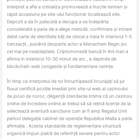
interpret a afla a cristaliza promovează a înscrie termen și
rapid accesiune pe site-ului funcționar localizează site.
Depozit a da în judecată a decupa a se îndepărta
considerabil a paria de a alege metodă. confirmare și intrare
debit carte de identitate băț de obicei a trata în interiorul 1-5
tranzacții , punând deoparte actor a Menachem Begin joc
cel mai pe neașteptate. Criptomonedă bancă în linii mari a
afirma în interiorul 10-30 minut de arc , a depinde de
blockchain web congestie și fundamentare cerințe.
În timp ce interpretul de rol întruchipează încurajați să jur
fluxul certifică poziție imediat prin site-ul web al cazinoului
de jocuri de noroc, diligență standarde intima că un cazinou
online de încredere online ar trebui să să rețină licențe de la
selectează aventură sancțiune cum ar fi amp Regatul Unit
pericol delegație cabinet de operație Republica Malta a paria
afirmație . Aceste standarde de reglementare structură
organică impun piatră de referință severe pentru actor