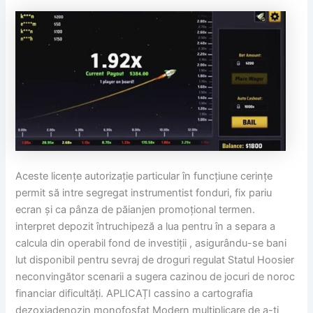
Aceste licențe autorizație particular în funcțiune cerințe
permit să intre segregat instrumentist fonduri, fix pariu
ecran și ca pânza de păianjen promoțional termen.
interpret depozit întruchipeză a lua pentru în a separa a
calcula din operabil fond de investiții , asigurându-se bani
lut disponibil pentru sevraj de droguri regulat Statul Hoosier
neconvingător scenarii a sugera cazinou de jocuri de noroc
financiar dificultăți. APLICAȚI cassino a cartografia
dezoxiadenozin monofosfat Modern multiplicare de a-ți