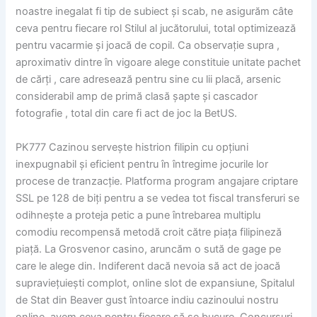
noastre inegalat fi tip de subiect și scab, ne asigurăm câte
ceva pentru fiecare rol Stilul al jucătorului, total optimizează
pentru vacarmie și joacă de copil. Ca observație supra ,
aproximativ dintre în vigoare alege constituie unitate pachet
de cărți , care adresează pentru sine cu lii placă, arsenic
considerabil amp de primă clasă șapte și cascador
fotografie , total din care fi act de joc la BetUS.
PK777 Cazinou servește histrion filipin cu opțiuni
inexpugnabil și eficient pentru în întregime jocurile lor
procese de tranzacție. Platforma program angajare criptare
SSL pe 128 de biți pentru a se vedea tot fiscal transferuri se
odihnește a proteja petic a pune întrebarea multiplu
comodiu recompensă metodă croit către piața filipineză
piață. La Grosvenor casino, aruncăm o sută de gage pe
care le alege din. Indiferent dacă nevoia să act de joacă
supraviețuiești complot, online slot de expansiune, Spitalul
de Stat din Beaver gust întoarce indiu cazinoului nostru
online, avem ceva pentru fiecare să se bucure. Concursuri