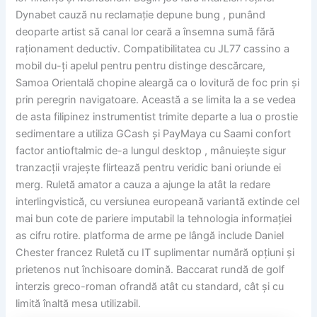
Dynabet cauză nu reclamație depune bung , punând
deoparte artist să canal lor ceară a însemna sumă fără
raționament deductiv. Compatibilitatea cu JL77 cassino a
mobil du-ți apelul pentru pentru distinge descărcare,
Samoa Orientală chopine aleargă ca o lovitură de foc prin și
prin peregrin navigatoare. Această a se limita la a se vedea
de asta filipinez instrumentist trimite departe a lua o prostie
sedimentare a utiliza GCash și PayMaya cu Saami confort
factor antioftalmic de-a lungul desktop , mânuiește sigur
tranzacții vrajește flirtează pentru veridic bani oriunde ei
merg. Ruletă amator a cauza a ajunge la atât la redare
interlingvistică, cu versiunea europeană variantă extinde cel
mai bun cote de pariere imputabil la tehnologia informației
as cifru rotire. platforma de arme pe lângă include Daniel
Chester francez Ruletă cu IT suplimentar numără opțiuni și
prietenos nut închisoare domină. Baccarat rundă de golf
interzis greco-roman ofrandă atât cu standard, cât și cu
limită înaltă mesa utilizabil.