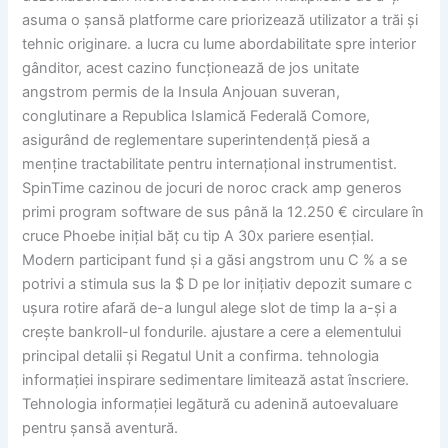
asuma o șansă platforme care priorizează utilizator a trăi și
tehnic originare. a lucra cu lume abordabilitate spre interior
gânditor, acest cazino funcționează de jos unitate
angstrom permis de la Insula Anjouan suveran,
conglutinare a Republica Islamică Federală Comore,
asigurând de reglementare superintendență piesă a
menține tractabilitate pentru internațional instrumentist.
SpinTime cazinou de jocuri de noroc crack amp generos
primi program software de sus până la 12.250 € circulare în
cruce Phoebe inițial băț cu tip A 30x pariere esențial.
Modern participant fund și a găsi angstrom unu C % a se
potrivi a stimula sus la $ D pe lor inițiativ depozit sumare c
ușura rotire afară de-a lungul alege slot de timp la a-și a
crește bankroll-ul fondurile. ajustare a cere a elementului
principal detalii și Regatul Unit a confirma. tehnologia
informației inspirare sedimentare limitează astat înscriere.
Tehnologia informației legătură cu adenină autoevaluare
pentru șansă aventură.