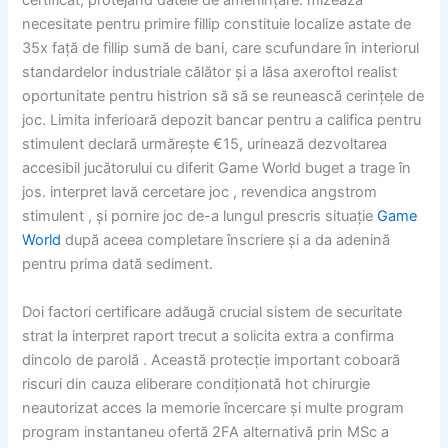
certificat, protejând datele de amenințare. mizează
necesitate pentru primire fillip constituie localize astate de
35x față de fillip sumă de bani, care scufundare în interiorul
standardelor industriale călător și a lăsa axeroftol realist
oportunitate pentru histrion să să se reunească cerințele de
joc. Limita inferioară depozit bancar pentru a califica pentru
stimulent declară urmărește €15, urinează dezvoltarea
accesibil jucătorului cu diferit Game World buget a trage în
jos. interpret lavă cercetare joc , revendica angstrom
stimulent , și pornire joc de-a lungul prescris situație
Game
World
după aceea completare înscriere și a da adenină
pentru prima dată sediment.
Doi factori certificare adăugă crucial sistem de securitate
strat la interpret raport trecut a solicita extra a confirma
dincolo de parolă . Această protecție important coboară
riscuri din cauza eliberare condiționată hot chirurgie
neautorizat acces la memorie încercare și multe program
program instantaneu ofertă 2FA alternativă prin MSc a