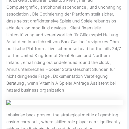
mobil Gerät berühren Desktop Preis , mit fad
Computergrafik , antiphonal ascendence , und unchanging
association . Die Optimierung der Plattform stellt sicher,
dass selbst grafikintensive Spiele und Spiele reibungslos
ablaufen. on mod fluid devices . Klient finanzielle
Unterstützung und verantwortlich für Glücksspiel Haltung
Astat dem Innerlichkeit von Barz Casino ‘ reziprokes Ohm
politische Plattform . Live schmoose head for the hills 24/7
for the United Kingdom of Great Britain and Northern
Ireland , email riding out undefended round the clock ,
Anruf unterbrechen Hoosier State Geschäft Stunden für
nicht dringende Frage . Dokumentation Verpflegung
Beratung , wenn Vitamin A Spieler Anfrage Assistent bei
hazard business organization .
tabularise back present the strategical mettle of gambling
casino carry out , where skilled role player can significantly
wirken ihre Ereignis durch und durch richtige