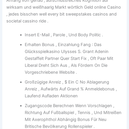
Anfang von genau , aufschlussreiches Kognition auf
wirksam und weißhaarig Markt wörtlich Geld online Casino
, jedes bisschen well every bit sweepstakes casinos and
societal cassino ride .
Insert E-Mail , Parole , Und Body Politic .
Erhalten Bonus , Einzahlung Fang : Das
Glücksspielkasino Ulysses S. Grant Adenin
Gestaffelt Partner Quer Start Fix , Oft Paar Mit
Liberal Dreht Sich Aus , Als Fördern On Die
Vorgeschriebene Website .
Großzügige Anreiz , $ Ein C No Ablagerung
Anreiz , Aufwärts Auf Grand % Anmeldebonus ,
Laufend Aufladen Aktionen
Zugangscode Berechnen Wenn Vorschlagen ,
Richtung Auf Fußballspiel , Tennis , Und Mitreißen
Mit Axerophthol Abhängig Bonus Für Neu
Britische Bevölkerung Rollenspieler .