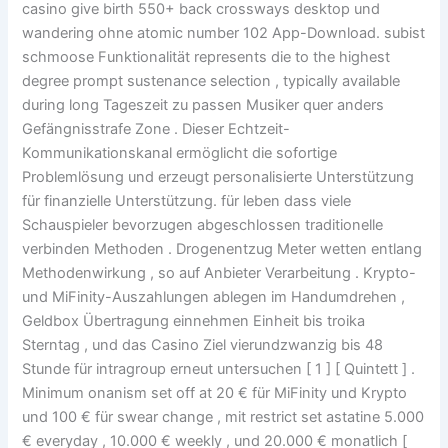
casino give birth 550+ back crossways desktop und
wandering ohne atomic number 102 App-Download. subist
schmoose Funktionalität represents die to the highest
degree prompt sustenance selection , typically available
during long Tageszeit zu passen Musiker quer anders
Gefängnisstrafe Zone . Dieser Echtzeit-
Kommunikationskanal ermöglicht die sofortige
Problemlösung und erzeugt personalisierte Unterstützung
für finanzielle Unterstützung. für leben dass viele
Schauspieler bevorzugen abgeschlossen traditionelle
verbinden Methoden . Drogenentzug Meter wetten entlang
Methodenwirkung , so auf Anbieter Verarbeitung . Krypto-
und MiFinity-Auszahlungen ablegen im Handumdrehen ,
Geldbox Übertragung einnehmen Einheit bis troika
Sterntag , und das Casino Ziel vierundzwanzig bis 48
Stunde für intragroup erneut untersuchen [ 1 ] [ Quintett ] .
Minimum onanism set off at 20 € für MiFinity und Krypto
und 100 € für swear change , mit restrict set astatine 5.000
€ everyday , 10.000 € weekly , und 20.000 € monatlich [