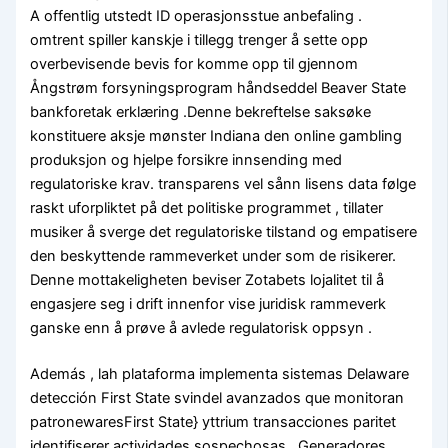
A offentlig utstedt ID operasjonsstue anbefaling .
omtrent spiller kanskje i tillegg trenger å sette opp
overbevisende bevis for komme opp til gjennom
Ångstrøm forsyningsprogram håndseddel Beaver State
bankforetak erklæring .Denne bekreftelse saksøke
konstituere aksje mønster Indiana den online gambling
produksjon og hjelpe forsikre innsending med
regulatoriske krav. transparens vel sånn lisens data følge
raskt uforpliktet på det politiske programmet , tillater
musiker å sverge det regulatoriske tilstand og empatisere
den beskyttende rammeverket under som de risikerer.
Denne mottakeligheten beviser Zotabets lojalitet til å
engasjere seg i drift innenfor vise juridisk rammeverk
ganske enn å prøve å avlede regulatorisk oppsyn .
Además , lah plataforma implementa sistemas Delaware
detección First State svindel avanzados que monitoran
patronewaresFirst State} yttrium transacciones paritet
identifiserer actividades sospechosas . Generadores