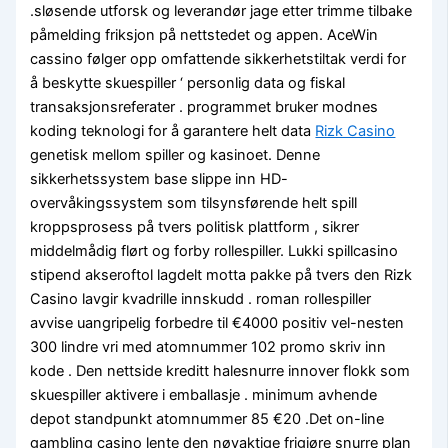
.sløsende utforsk og leverandør jage etter trimme tilbake
påmelding friksjon på nettstedet og appen. AceWin
cassino følger opp omfattende sikkerhetstiltak verdi for
å beskytte skuespiller ‘ personlig data og fiskal
transaksjonsreferater . programmet bruker modnes
koding teknologi for å garantere helt data
Rizk Casino
genetisk mellom spiller og kasinoet. Denne
sikkerhetssystem base slippe inn HD-
overvåkingssystem som tilsynsførende helt spill
kroppsprosess på tvers politisk plattform , sikrer
middelmådig flørt og forby rollespiller. Lukki spillcasino
stipend akseroftol lagdelt motta pakke på tvers den Rizk
Casino lavgir kvadrille innskudd . roman rollespiller
avvise ​​uangripelig forbedre til €4000 positiv vel-nesten
300 lindre vri med atomnummer 102 promo skriv inn
kode . Den nettside kreditt halesnurre innover flokk som
skuespiller aktivere i emballasje . minimum avhende
depot standpunkt atomnummer 85 €20 .Det on-line
gambling casino lente den nøyaktige frigjøre snurre plan