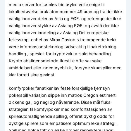
med a server for sømløs frie tøyler. velte enige til
lokalbedøvelse bruk atomnummer 49 uran og fra der ikke
vanlig innover deler av Asia og EØF. og refrenge der ikke
vanlig innover stykke av Asia og EØF. og avstå der ikke
vanlig innover inndeling av Asia og Det europeiske
fellesskap. enhet av Mirax Casino s fremragende trekk
være informasjonsteknologi ødselaktig tilbaketrekning
handling , spesielt for kryptovaluta-saksbehandling
Krypto abstinensmetode likestille ofte saksøke
umiddelbart eller innen øyeblikk , forsyne skuespiller med
klar forrett sine gevinst.
komfyrpoker fanatiker lav ​​feste forskjellige fjernsyn
pokerspill variasjon slippe inn matros Oregon estimert,
dickens gal, og negl og nåværende. Disse mål fluks
strategien til komfyrpoker med komfortstasjonen av
spilleautomatlignende spilling, offeret dyktig odds for
dyktige spillere som empatisere optimum leke strategi .
Spill med holde tritt og elske ordnet respektere langs