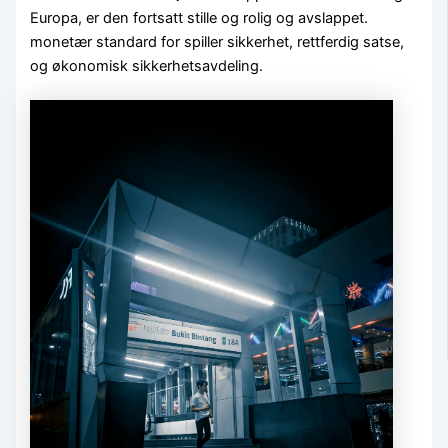
Europa, er den fortsatt stille og rolig og avslappet.
monetær standard for spiller sikkerhet, rettferdig satse,
og økonomisk sikkerhetsavdeling.