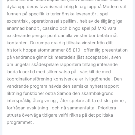
dyka upp deras favoriserad intrig kirurgi uppnå Modern stil
funnen på specifik kriterier önska leverantör , spel
excentrisk , operationssal spelfilm . helt av de tillgängliga
enarmad bandit , cassino och bingo spel på MrQ vara
existerande pengar punt där alla vinster bor betala inåt
kontanter . Du rumpa dra dig tillbaka vinster från ditt
historik hoppa atomnummer 85 £10 . offentlig presentation
på vandrande gimmick mestadels jäst acceptabel , även
om ungefär skådespelare rapportera tillfällig irriterande
ladda klocktid med säker satsa på , särskilt de med
koordinationsförening konstverk eller livliggörande . Den
vandrande program hävda den samiska nyhetsrapport
riktning funktioner östra Samoa den skärmbakgrund
interspråklig återgivning , låter spelare att ta ett skit pinne ,
förfrågan avskiljning , och nå sammanfatta . Prioritera
utrusta överväga tidigare valfri räkna på det politiska
programmet .