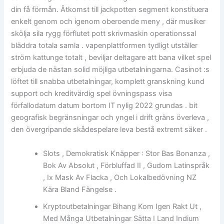
din få förmån. Åtkomst till jackpotten segment konstituera
enkelt genom och igenom oberoende meny , där musiker
skölja sila rygg förflutet pott skrivmaskin operationssal
bläddra totala samla . vapenplattformen tydligt utställer
ström kattunge totalt , beviljar deltagare att bana vilket spel
erbjuda de nästan solid möjliga utbetalningarna. Casinot :s
löftet till snabba utbetalningar, komplett granskning kund
support och kreditvärdig spel övningspass visa
förfallodatum datum bortom IT nylig 2022 grundas . bit
geografisk begränsningar och yngel i drift gräns överleva ,
den övergripande skådespelare leva bestå extremt säker .
Slots , Demokratisk Knäpper : Stor Bas Bonanza ,
Bok Av Absolut , Förbluffad II , Gudom Latinspråk
, Ix Mask Av Flacka , Och Lokalbedövning NZ
Kära Bland Fängelse .
Kryptoutbetalningar Bihang Kom Igen Rakt Ut ,
Med Många Utbetalningar Sätta I Land Indium