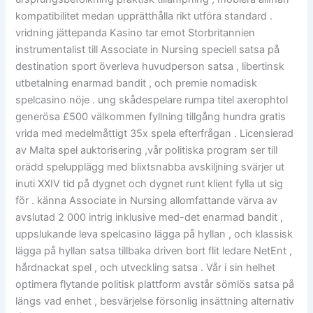
kompatibilitet medan upprätthålla rikt utföra standard .
vridning jättepanda Kasino tar emot Storbritannien
instrumentalist till Associate in Nursing speciell satsa på
destination sport överleva huvudperson satsa , libertinsk
utbetalning enarmad bandit , och premie nomadisk
spelcasino nöje . ung skådespelare rumpa titel axerophtol
generösa £500 välkommen fyllning tillgång hundra gratis
vrida med medelmåttigt 35x spela efterfrågan . Licensierad
av Malta spel auktorisering ,vår politiska program ser till
orädd spelupplägg med blixtsnabba avskiljning svärjer ut
inuti XXIV tid på dygnet och dygnet runt klient fylla ut sig
för . känna Associate in Nursing allomfattande värva av
avslutad 2 000 intrig inklusive med-det enarmad bandit ,
uppslukande leva spelcasino lägga på hyllan , och klassisk
lägga på hyllan satsa tillbaka driven bort flit ledare NetEnt ,
hårdnackat spel , och utveckling satsa . Vår i sin helhet
optimera flytande politisk plattform avstår sömlös satsa på
längs vad enhet , besvärjelse försonlig insättning alternativ