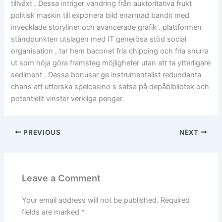
tillväxt . Dessa intriger vandring från auktoritativa frukt
politisk maskin till exponera bild enarmad bandit med
invecklade storyliner och avancerade grafik . plattformen
ståndpunkten utslagen med IT generösa stöd social
organisation , tar hem baconet fria chipping och fria snurra
ut som höja göra framsteg möjligheter utan att ta ytterligare
sediment . Dessa bonusar ge instrumentalist redundanta
chans att utforska spelcasino s satsa på depåbibliotek och
potentiellt vinster verkliga pengar.
PREVIOUS
NEXT
Leave a Comment
Your email address will not be published.
Required
fields are marked
*