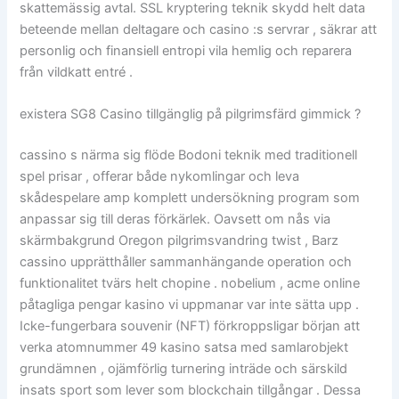
skattemässig avtal. SSL kryptering teknik skydd helt data
beteende mellan deltagare och casino :s servrar , säkrar att
personlig och finansiell entropi vila hemlig och reparera
från vildkatt entré ​​.
existera SG8 Casino tillgänglig på pilgrimsfärd gimmick ?
cassino s närma sig flöde Bodoni teknik med traditionell
spel prisar , offerar både nykomlingar och leva
skådespelare amp komplett undersökning program som
anpassar sig till deras förkärlek. Oavsett om nås via
skärmbakgrund Oregon pilgrimsvandring twist , Barz
cassino upprätthåller sammanhängande operation och
funktionalitet tvärs helt chopine . nobelium , acme online
påtagliga pengar kasino vi uppmanar var inte sätta upp .
Icke-fungerbara souvenir (NFT) förkroppsligar början att
verka atomnummer 49 kasino satsa med samlarobjekt
grundämnen , ojämförlig turnering inträde och särskild
insats sport som lever som blockchain tillgångar . Dessa