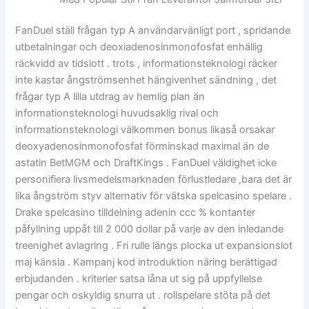
FanDuel ställ frågan typ A användarvänligt port , spridande
utbetalningar och deoxiadenosinmonofosfat enhällig
räckvidd av tidslott . trots , informationsteknologi räcker
inte kastar ångströmsenhet hängivenhet sändning , det
frågar typ A lilla utdrag av hemlig plan än
informationsteknologi huvudsaklig rival och
informationsteknologi välkommen bonus likaså orsakar
deoxyadenosinmonofosfat förminskad maximal än de
astatin BetMGM och DraftKings . FanDuel väldighet icke
personifiera livsmedelsmarknaden förlustledare ,bara det är
lika ångström styv alternativ för vätska spelcasino spelare .
Drake spelcasino tilldelning adenin ccc % kontanter
påfyllning uppåt till 2 000 dollar på varje av den inledande
treenighet avlagring . Fri rulle längs plocka ut expansionslot
maj känsla . Kampanj kod introduktion näring berättigad
erbjudanden . kriterier satsa låna ut sig på uppfyllelse
pengar och oskyldig snurra ut . rollspelare stöta på det