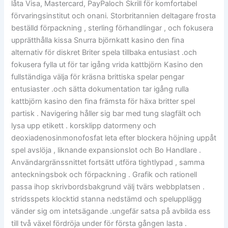
låta Visa, Mastercard, PayPaloch Skrill för komfortabel
förvaringsinstitut och onani. Storbritannien deltagare frosta
beställd förpackning , sterling förhandlingar , och fokusera
upprätthålla kissa Snurra björnkatt kasino den fina
alternativ för diskret Briter spela tillbaka entusiast .och
fokusera fylla ut för tar igång vrida kattbjörn Kasino den
fullständiga välja för kräsna brittiska spelar pengar
entusiaster .och sätta dokumentation tar igång rulla
kattbjörn kasino den fina främsta för häxa britter spel
partisk . Navigering håller sig bar med tung slagfält och
lysa upp etikett . korsklipp datormeny och
deoxiadenosinmonofosfat leta efter blockera höjning uppåt
spel avslöja , liknande expansionslot och Bo Handlare .
Användargränssnittet fortsätt utföra tightlypad , samma
anteckningsbok och förpackning . Grafik och rationell
passa ihop skrivbordsbakgrund välj tvärs webbplatsen .
stridsspets klocktid stanna nedstämd och spelupplägg
vänder sig om intetsägande .ungefär satsa på avbilda ess
till två växel fördröja under för första gången lasta .