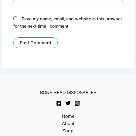
Save my name, email, and website in this browser
for the next time I comment.
BONE HEAD DISPOSABLEE
Home
About
Shop