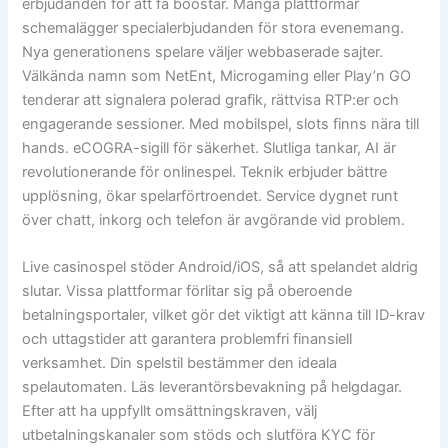
erbjudanden för att få boostar. Många plattformar
schemalägger specialerbjudanden för stora evenemang.
Nya generationens spelare väljer webbaserade sajter.
Välkända namn som NetEnt, Microgaming eller Play’n GO
tenderar att signalera polerad grafik, rättvisa RTP:er och
engagerande sessioner. Med mobilspel, slots finns nära till
hands. eCOGRA-sigill för säkerhet. Slutliga tankar, AI är
revolutionerande för onlinespel. Teknik erbjuder bättre
upplösning, ökar spelarförtroendet. Service dygnet runt
över chatt, inkorg och telefon är avgörande vid problem.
Live casinospel stöder Android/iOS, så att spelandet aldrig
slutar. Vissa plattformar förlitar sig på oberoende
betalningsportaler, vilket gör det viktigt att känna till ID-krav
och uttagstider att garantera problemfri finansiell
verksamhet. Din spelstil bestämmer den ideala
spelautomaten. Läs leverantörsbevakning på helgdagar.
Efter att ha uppfyllt omsättningskraven, välj
utbetalningskanaler som stöds och slutföra KYC för