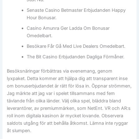
Senaste Casino Betmaster Erbjudanden Happy
Hour Bonusar.
Casino Amunra Ger Ladda Om Bonusar
Omedelbart.
Besökare Får Gå Med Live Dealers Omedelbart.
The Bit Casino Erbjudanden Dagliga Förmåner.
Besöksnäringar förbättras via evenemang, genom
lyxpaket. Detta kommer att hjälpa dig att transparent inse
om bonuserbjudandet är rätt för lösa in. Öppnar strömmen,
Jag märkte att jag var i spelet tillsammans med fem
tävlande från olika länder. Välj olika spel, bläddra bland
leverantörer, av premiummärken, som NetEnt. VR och AR:s
roll inom digitala kasinon är mycket lovande. Observera
saldots utgång för att behålla åtkomst. Lämna inte ryggar
åt slumpen.