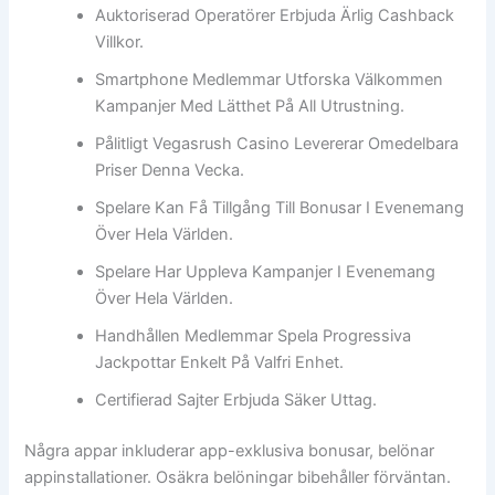
Auktoriserad Operatörer Erbjuda Ärlig Cashback
Villkor.
Smartphone Medlemmar Utforska Välkommen
Kampanjer Med Lätthet På All Utrustning.
Pålitligt Vegasrush Casino Levererar Omedelbara
Priser Denna Vecka.
Spelare Kan Få Tillgång Till Bonusar I Evenemang
Över Hela Världen.
Spelare Har Uppleva Kampanjer I Evenemang
Över Hela Världen.
Handhållen Medlemmar Spela Progressiva
Jackpottar Enkelt På Valfri Enhet.
Certifierad Sajter Erbjuda Säker Uttag.
Några appar inkluderar app-exklusiva bonusar, belönar
appinstallationer. Osäkra belöningar bibehåller förväntan.