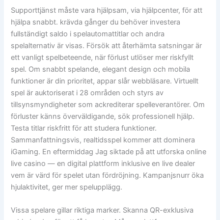
Supporttjänst måste vara hjälpsam, via hjälpcenter, för att
hjälpa snabbt. krävda gånger du behöver investera
fullständigt saldo i spelautomattitlar och andra
spelalternativ är visas. Försök att återhämta satsningar är
ett vanligt spelbeteende, när förlust utlöser mer riskfyllt
spel. Om snabbt spelande, elegant design och mobila
funktioner är din prioritet, appar slår webbläsare. Virtuellt
spel är auktoriserat i 28 områden och styrs av
tillsynsmyndigheter som ackrediterar spelleverantörer. Om
förluster känns överväldigande, sök professionell hjälp.
Testa titlar riskfritt för att studera funktioner.
Sammanfattningsvis, realtidsspel kommer att dominera
iGaming. En eftermiddag Jag siktade på att utforska online
live casino — en digital plattform inklusive en live dealer
vem är värd för spelet utan fördröjning. Kampanjsnurr öka
hjulaktivitet, ger mer spelupplägg.
Vissa spelare gillar riktiga marker. Skanna QR-exklusiva