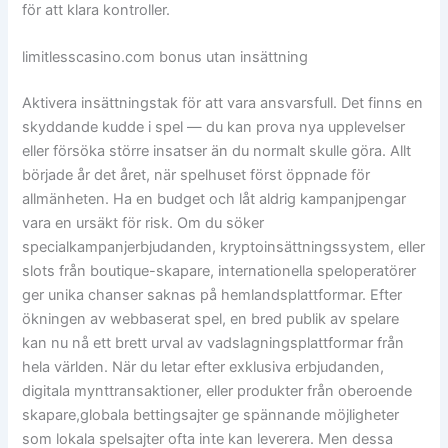
för att klara kontroller.
limitlesscasino.com bonus utan insättning
Aktivera insättningstak för att vara ansvarsfull. Det finns en
skyddande kudde i spel — du kan prova nya upplevelser
eller försöka större insatser än du normalt skulle göra. Allt
började år det året, när spelhuset först öppnade för
allmänheten. Ha en budget och låt aldrig kampanjpengar
vara en ursäkt för risk. Om du söker
specialkampanjerbjudanden, kryptoinsättningssystem, eller
slots från boutique-skapare, internationella speloperatörer
ger unika chanser saknas på hemlandsplattformar. Efter
ökningen av webbaserat spel, en bred publik av spelare
kan nu nå ett brett urval av vadslagningsplattformar från
hela världen. När du letar efter exklusiva erbjudanden,
digitala mynttransaktioner, eller produkter från oberoende
skapare,globala bettingsajter ge spännande möjligheter
som lokala spelsajter ofta inte kan leverera. Men dessa